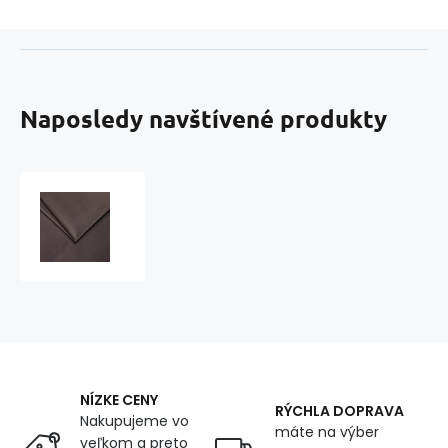
Naposledy navštívené produkty
Poťahová
látka
Velur
Tiffany
pre
nábytok,
hrubá
látka,
metráž
-
NÍZKE CENY
Pet
RÝCHLA DOPRAVA
Nakupujeme vo
Proof,
máte na výber
veľkom a preto
Elephant