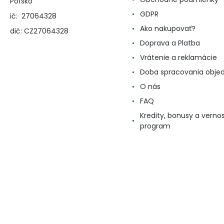
Poľsko
GDPR
ič: 27064328
Ako nakupovať?
dič: CZ27064328
Doprava a Platba
Vrátenie a reklamácie
Doba spracovania obje
O nás
FAQ
Kredity, bonusy a verno
program