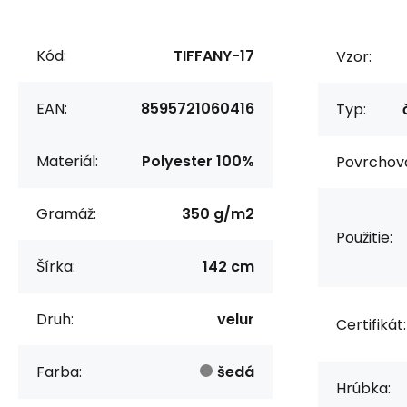
Kód:
TIFFANY-17
Vzor:
EAN:
8595721060416
Typ:
Materiál:
Polyester 100%
Povrchov
Gramáž:
350 g/m2
Použitie:
Šírka:
142 cm
Druh:
velur
Certifikát:
Farba:
šedá
Hrúbka: