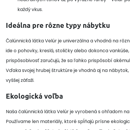
každý vkus.
Ideálna pre rôzne typy nábytku
Čalúnnická látka Velúr je univerzálna a vhodná na rôzn
ide o pohovky, kreslá, stoličky alebo dokonca vankúše, je
prispôsobivosť zaručujú, že sa ľahko prispôsobí akémuk
Vďaka svojej hrubej štruktúre je vhodná aj na nábytok,
vyššej záťaži.
Ekologická voľba
Naša čalúnnická látka Velúr je vyrobená s ohľadom na 
Používame len materiály, ktoré spĺňajú prísne ekologi