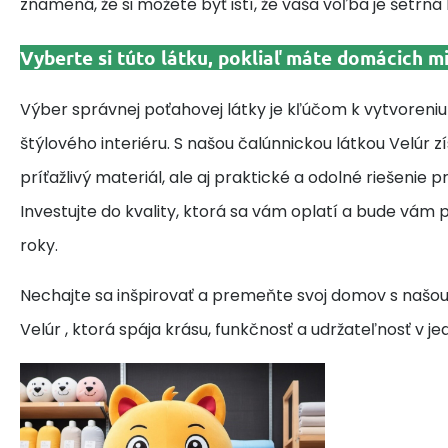
znamená, že si môžete byť istí, že vaša voľba je šetrná
Vyberte si túto látku, pokliaľ máte domácich mi
Výber správnej poťahovej látky je kľúčom k vytvoren
štýlového interiéru. S našou čalúnnickou látkou Velúr z
príťažlivý materiál, ale aj praktické a odolné riešenie 
Investujte do kvality, ktorá sa vám oplatí a bude vám 
roky.
Nechajte sa inšpirovať a premeňte svoj domov s našou
Velúr , ktorá spája krásu, funkčnosť a udržateľnosť v j