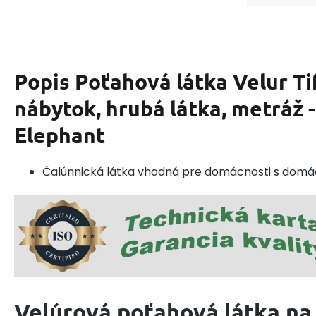
Popis
Poťahová látka Velur Ti
nábytok, hrubá látka, metráž -
Elephant
Čalúnnická látka vhodná pre domácnosti s domác
Velúrová poťahová látka na