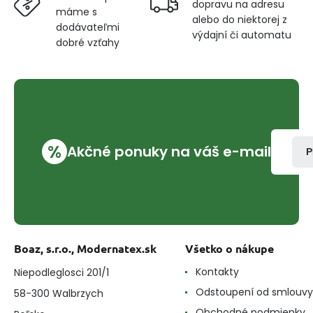
dopravu na adresu
máme s
alebo do niektorej z
dodávateľmi
výdajní či automatu
dobré vzťahy
%
Akčné ponuky na váš e-mail
P
Boaz, s.r.o., Modernatex.sk
Všetko o nákupe
Kontakty
Niepodleglosci 201/1
Odstoupení od smlouvy
58-300 Walbrzych
Obchodné podmienky