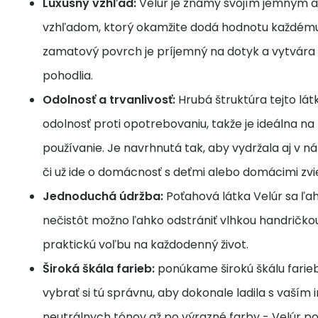
Luxusný vzhľad:
Velúr je známy svojím jemným 
vzhľadom, ktorý okamžite dodá hodnotu každému 
zamatový povrch je príjemný na dotyk a vytvára p
pohodlia.
Odolnosť a trvanlivosť:
Hrubá štruktúra tejto lát
odolnosť proti opotrebovaniu, takže je ideálna n
používanie. Je navrhnutá tak, aby vydržala aj v
či už ide o domácnosť s deťmi alebo domácimi zvi
Jednoduchá údržba:
Poťahová látka Velúr sa ľah
nečistôt možno ľahko odstrániť vlhkou handričkou,
praktickú voľbu na každodenný život.
Široká škála farieb:
ponúkame širokú škálu farie
vybrať si tú správnu, aby dokonale ladila s vaším 
neutrálnych tónov až po výrazné farby - Velúr p