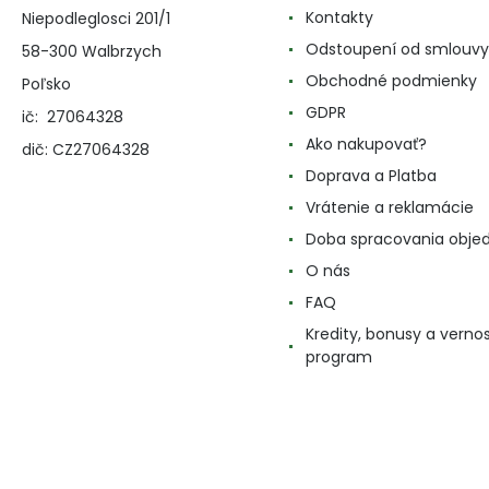
Kontakty
Niepodleglosci 201/1
Odstoupení od smlouvy
58-300 Walbrzych
Obchodné podmienky
Poľsko
GDPR
ič: 27064328
Ako nakupovať?
dič: CZ27064328
Doprava a Platba
Vrátenie a reklamácie
Doba spracovania obje
O nás
FAQ
Kredity, bonusy a verno
program