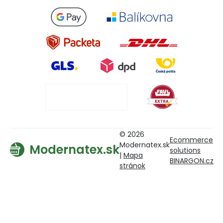
© 2026
Ecommerce
Modernatex.sk
Modernatex.sk
solutions
|
Mapa
BINARGON.cz
stránok