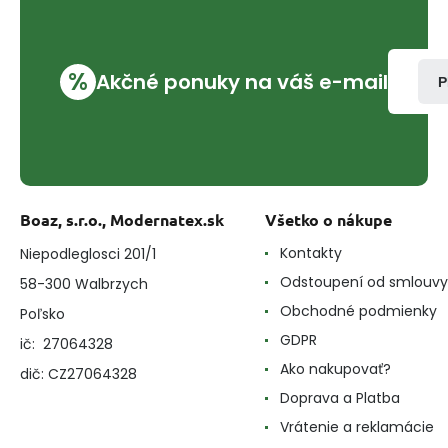
%
Akčné ponuky na váš e-mail
P
Boaz, s.r.o., Modernatex.sk
Všetko o nákupe
Kontakty
Niepodleglosci 201/1
Odstoupení od smlouvy
58-300 Walbrzych
Obchodné podmienky
Poľsko
GDPR
ič: 27064328
Ako nakupovať?
dič: CZ27064328
Doprava a Platba
Vrátenie a reklamácie