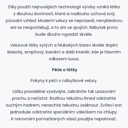
Díky použití nejnovějších technologií výroby vzniká látka
s dlouhou životností, která si nadlouho uchová svůj
původní vzhled. Moderní velury se neprosedí, nevyblednou
ani se neopotřebují, a to ani ve spojích. Nábytek proto
bude dlouho vypadat skvěle.
Velurové látky sytých a hlubokých barev skvěle doplní
klasický, empírový, barokní a další interiér, kde je hlavním
odkazem luxus.
Péče o látky
Pokyny k péči o nábytkové velury.
Látku pravidelně vysávejte, zabráníte tak usazování
prachu a nečistot. Rozlitou tekutinu ihned odstraňte
suchým hadrem, nenechte tekutinu vsáknout. Zvířecí srst
jednoduše odstraňte speciálním válečkem na chlupy.
K narovnání pomačkaných vlasů použijte napařovač.