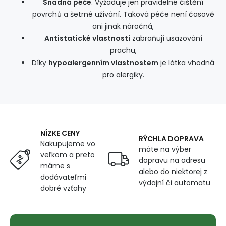
Snadná péče
. Vyžaduje jen pravidelné čištění
povrchů a šetrné užívání. Taková péče není časově
ani jinak náročná,
Antistatické vlastnosti
zabraňují usazování
prachu,
Díky
hypoalergenním vlastnostem
je látka vhodná
pro alergiky.
NÍZKE CENY
RÝCHLA DOPRAVA
Nakupujeme vo
máte na výber
veľkom a preto
dopravu na adresu
máme s
alebo do niektorej z
dodávateľmi
výdajní či automatu
dobré vzťahy