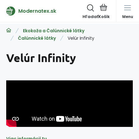
Modernatex.sk
Hľadať
Menu
Ekokoža a Čalúnnické látky
Čalúnnické látky
Velúr Infinity
Velúr Infinity
Viac informácií tu