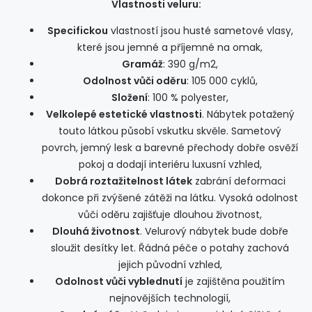
Vlastnosti veluru:
Specifickou
vlastností jsou husté sametové vlasy,
které jsou jemné a příjemné na omak,
Gramáž
: 390 g/m2,
Odolnost vůči oděru
: 105 000 cyklů,
Složení
: 100 % polyester,
Velkolepé estetické vlastnosti
. Nábytek potažený
touto látkou působí vskutku skvěle. Sametový
povrch, jemný lesk a barevné přechody dobře osvěží
pokoj a dodají interiéru luxusní vzhled,
Dobrá roztažitelnost látek
zabrání deformaci
dokonce při zvýšené zátěži na látku. Vysoká odolnost
vůči oděru zajišťuje dlouhou životnost,
Dlouhá životnost
. Velurový nábytek bude dobře
sloužit desítky let. Řádná péče o potahy zachová
jejich původní vzhled,
Odolnost vůči vyblednutí
je zajištěna použitím
nejnovějších technologií,