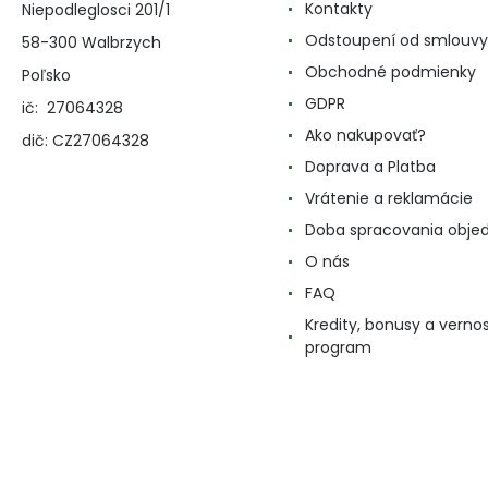
Kontakty
Niepodleglosci 201/1
Odstoupení od smlouvy
58-300 Walbrzych
Obchodné podmienky
Poľsko
GDPR
ič: 27064328
Ako nakupovať?
dič: CZ27064328
Doprava a Platba
Vrátenie a reklamácie
Doba spracovania obje
O nás
FAQ
Kredity, bonusy a verno
program