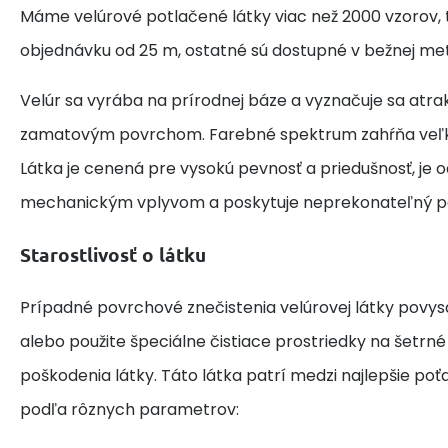
Máme velúrové potlačené látky viac než 2000 vzorov, 
objednávku od 25 m, ostatné sú dostupné v bežnej met
Velúr sa vyrába na prírodnej báze a vyznačuje sa at
zamatovým povrchom. Farebné spektrum zahŕňa veľk
Látka je cenená pre vysokú pevnosť a priedušnosť, je o
mechanickým vplyvom a poskytuje neprekonateľný po
Starostlivosť o látku
Prípadné povrchové znečistenia velúrovej látky povy
alebo použite špeciálne čistiace prostriedky na šetrn
poškodenia látky. Táto látka patrí medzi najlepšie po
podľa rôznych parametrov: