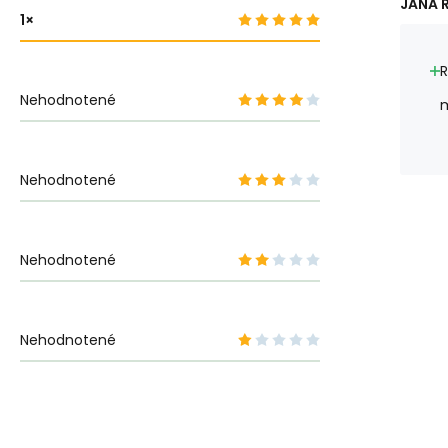
JANA R
1
R
Nehodnotené
m
Nehodnotené
Nehodnotené
Nehodnotené