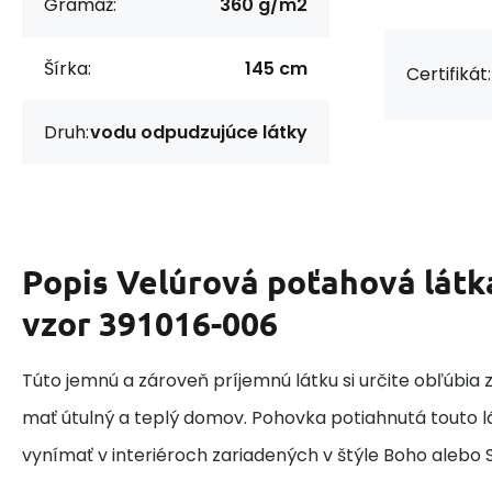
Gramáž:
360 g/m2
Šírka:
145 cm
Certifikát:
Druh:
vodu odpudzujúce látky
Popis
Velúrová poťahová látk
vzor 391016-006
Túto jemnú a zároveň príjemnú látku si určite obľúbia z
mať útulný a teplý domov. Pohovka potiahnutá touto l
vynímať v interiéroch zariadených v štýle Boho alebo 