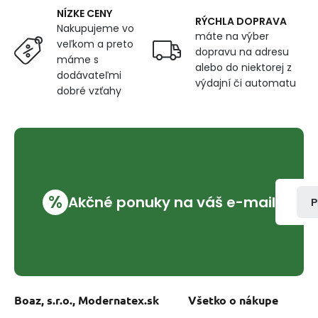
NÍZKE CENY
RÝCHLA DOPRAVA
Nakupujeme vo
máte na výber
veľkom a preto
dopravu na adresu
máme s
alebo do niektorej z
dodávateľmi
výdajní či automatu
dobré vzťahy
%
Akčné ponuky na váš e-mail
P
Boaz, s.r.o., Modernatex.sk
Všetko o nákupe