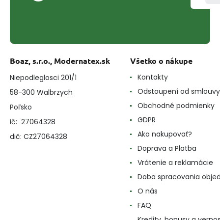
Boaz, s.r.o., Modernatex.sk
Všetko o nákupe
Kontakty
Niepodleglosci 201/1
Odstoupení od smlouvy
58-300 Walbrzych
Obchodné podmienky
Poľsko
GDPR
ič: 27064328
Ako nakupovať?
dič: CZ27064328
Doprava a Platba
Vrátenie a reklamácie
Doba spracovania obje
O nás
FAQ
Kredity, bonusy a verno