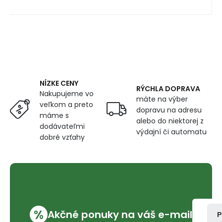
NÍZKE CENY
RÝCHLA DOPRAVA
Nakupujeme vo
máte na výber
veľkom a preto
dopravu na adresu
máme s
alebo do niektorej z
dodávateľmi
výdajní či automatu
dobré vzťahy
%
Akčné ponuky na váš e-mail
P