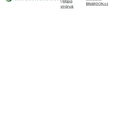
|
Mapa
BINARGON.cz
stránok