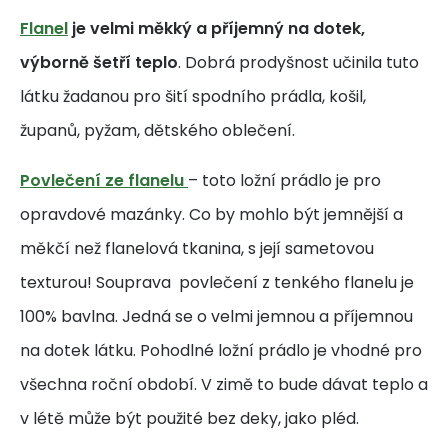
Flanel
je velmi měkký a příjemný na dotek,
výborně šetří teplo
. Dobrá prodyšnost učinila tuto
látku žadanou pro šití spodního prádla, košil,
županů, pyžam, dětského oblečení.
Povlečení ze flanelu
– toto ložní prádlo je pro
opravdové mazánky. Co by mohlo být jemnější a
měkčí než flanelová tkanina, s její sametovou
texturou! Souprava povlečení z tenkého flanelu je
100% bavlna. Jedná se o velmi jemnou a příjemnou
na dotek látku. Pohodlné ložní prádlo je vhodné pro
všechna roční období. V zimě to bude dávat teplo a
v létě může být použité bez deky, jako pléd.