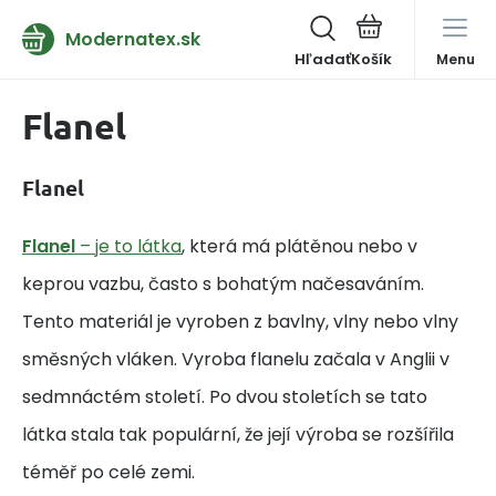
Modernatex.sk
Hľadať
Menu
Flanel
Flanel
Flanel
– je to látka
, která má plátěnou nebo v
keprou vazbu, často s bohatým načesaváním.
Tento materiál je vyroben z bavlny, vlny nebo vlny
směsných vláken. Vyroba flanelu začala v Anglii v
sedmnáctém století. Po dvou stoletích se tato
látka stala tak populární, že její výroba se rozšířila
téměř po celé zemi.