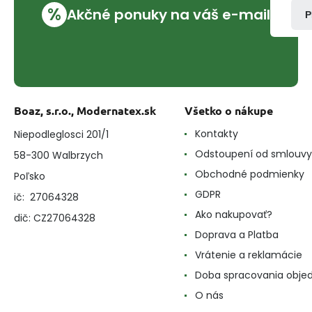
%
Akčné ponuky na váš e-mail
P
Boaz, s.r.o., Modernatex.sk
Všetko o nákupe
Kontakty
Niepodleglosci 201/1
Odstoupení od smlouvy
58-300 Walbrzych
Obchodné podmienky
Poľsko
GDPR
ič: 27064328
Ako nakupovať?
dič: CZ27064328
Doprava a Platba
Vrátenie a reklamácie
Doba spracovania obje
O nás