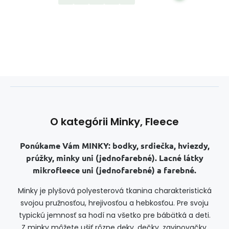
O kategórii Minky, Fleece
Ponúkame Vám MINKY: bodky, srdiečka, hviezdy,
prúžky, minky uni (jednofarebné). Lacné látky
mikrofleece uni (jednofarebné) a farebné.
Minky je plyšová polyesterová tkanina charakteristická
svojou pružnosťou, hrejivosťou a hebkosťou. Pre svoju
typickú jemnosť sa hodí na všetko pre bábätká a deti.
Z minky môžete ušiť rôzne deky, dečky, zavinovačky,