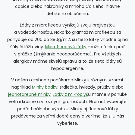
čapice alebo nákrčníky a mnoho ďalšieho, hlavne
detského oblečenia.
Látky z microfleecu vynikajú svoju hrejivosťou
a vodeodolnosťou. Nakoľko gramáž microfleecu sa
pohybuje od 200 do 380g/m2, sú tieto látky vhodné aj na
šály či lôžkoviny.
Microfleecové látky
možno ľahko prať
v práčke (žmýkanie neodporúčame). Pre všetkých
alergikov máme skvelú správu a to, že tieto látky sú
hypoalergénne.
V našom e-shope ponúkame Minky s rôznymi vzormi.
Napríklad
Minky bodky
, srdiečka, hviezdy, prúžky alebo
jednofarebné minky
.
Látky z mikroplyš
u máme v ponuke
veľmi krásne a v rôznych gramážach. Gramáž vyberajte
podľa finálneho výrobku. Minky aj fleecové látky
predávame za veľmi dobré ceny a veríme, že si u nás
vyberiete.