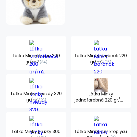
Látka Microfleece 200
Látka Minky baránok 220
gr/m2
gr/m2
34
15
Látka Minky hviezdy 320
Látka Minky
gr/m2
jednofarebná 220 gr/m2
9
18
Látka Minky prúžky 300
Látka Minky z mikroplyšu