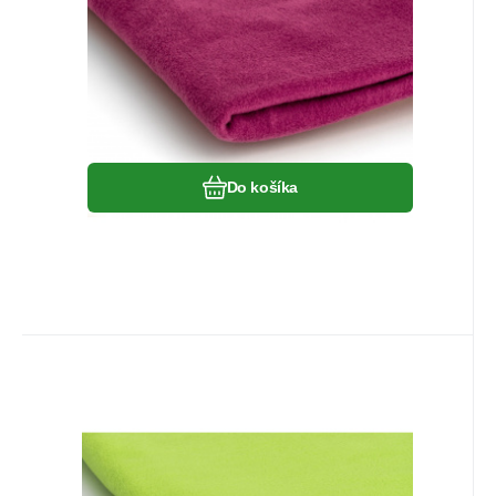
Obľúbený
Porovnať
Do košíka
Kód:
EAN:
MICROFLEECE034
8595721016338
Skladom
2.4
m
Získate
9.10
EUR
0.30
Microfleece farba svetlo-zelená
Farba:
Materiál:
Gramáž:
34
Hrejivá microfleece látka