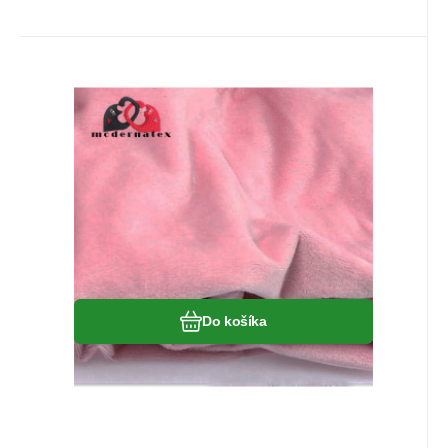
EAN:
Kód:
8595721007220
MINKYJED19
Skladom
4
m
13
EUR
90%
Jednofarebná látka Minky
Farba:
Materiál:
Gramáž:
mikroplyš farba ružová
Hrejivá a príjemná látka minky mikroplyš
Obľúbený
Porovnať
Do košíka