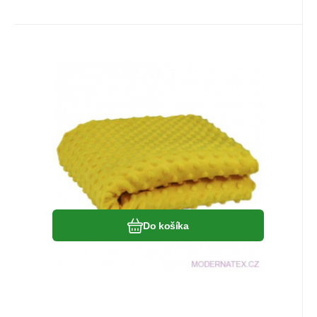
EAN:
Kód:
8595721009743
MINKYPUN054
Skladom
35.4
m
13.40
Získate
EUR
0.30
Látka Minky 380 mikroplyš vzor
Farba:
Materiál:
Gramáž:
bodky, farba horčicová
Jemná a hrejivá látka minky mikroplyš
Obľúbený
Porovnať
Do košíka