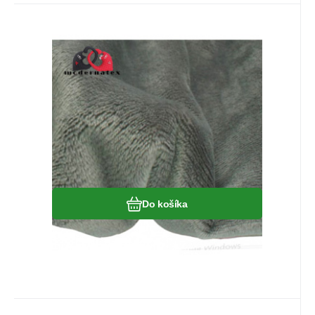
EAN:
Kód:
8595721007237
MINKYJED11
Skladom
37.4
m
Získate
13
EUR
0.30
Minky mikroplyš jednobarevné
Farba:
Materiál:
Gramáž:
barva šedáJednofarebná látka
Hrejivá a príjemná látka minky mikroplyš
Minky mikroplyš farba
Obľúbený
Porovnať
Do košíka