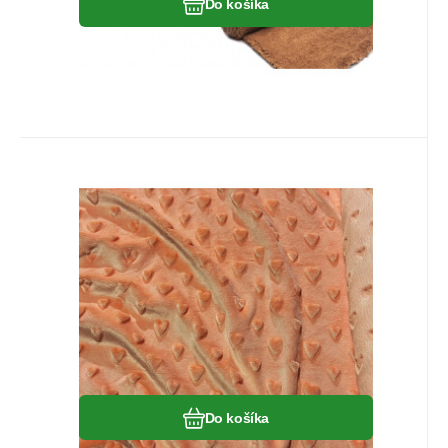
Do košíka
Kód:
EAN:
MINKYSRDICKA044
8595721018400
Skladom
3
m
13.90
Získate
EUR
0.30
Minky srdiečka farba lososová 44
Farba:
Materiál:
Gramáž:
Hrejivá a jemná látka Minky vzor srdiečka
Obľúbený
Porovnať
Do košíka