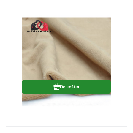
EAN:
Kód:
8595721018615
MINKYJED31
Skladom
6.5
m
Získate
13
EUR
0.30
Jednofarebná látka Minky
Farba:
Materiál:
Gramáž:
mikroplyš farba camel
Hrejivá a príjemná látka minky mikroplyš
Obľúbený
Porovnať
Do košíka