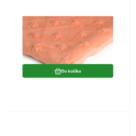
Skladom
6.8
m
13.90
Získate
EUR
0.30
Látka Minky mikroplyš hviezdy,
Farba:
Materiál:
Gramáž:
farba lososová 44
Príjemná a hrejivá látka minky mikroplyš
Obľúbený
Porovnať
Do košíka
Kód:
EAN:
MICROFLEECE020
8595721016369
Skladom
8.1
m
Získate
9.10
EUR
0.30
Microfleece farba ružová 20
Farba:
Materiál:
Gramáž: