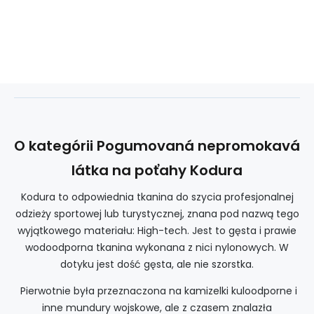
O kategórii Pogumovaná nepromokavá
látka na poťahy Kodura
Kodura to odpowiednia tkanina do szycia profesjonalnej
odzieży sportowej lub turystycznej, znana pod nazwą tego
wyjątkowego materiału: High-tech. Jest to gęsta i prawie
wodoodporna tkanina wykonana z nici nylonowych. W
dotyku jest dość gęsta, ale nie szorstka.
Pierwotnie była przeznaczona na kamizelki kuloodporne i
inne mundury wojskowe, ale z czasem znalazła