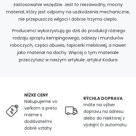
zastosowanie wszędzie. Jest to niezawodny, mocny
materiał, który jest odporny na uszkodzenia mechaniczne,
nie przepuszcza wilgoci i dobrze trzyma ciepło.
Producenci wykorzystują go dziś do produkcji różnego
rodzaju sprzętu kempingowego, odzieży i mundurów
roboczych, części obuwia, tapicerki meblowej, a nawet
jako materiał na dachy. Więcej o tym materiale
przeczytasz w naszym artykule: artykuł Kodura
NÍZKE CENY
RÝCHLA DOPRAVA
Nakupujeme vo
máte na výber
veľkom a preto
dopravu na adresu
máme s
alebo do niektorej z
dodávateľmi
výdajní či automatu
dobré vzťahy