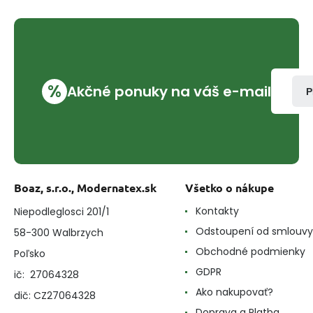
%
Akčné ponuky na váš e-mail
P
Boaz, s.r.o., Modernatex.sk
Všetko o nákupe
Kontakty
Niepodleglosci 201/1
Odstoupení od smlouvy
58-300 Walbrzych
Obchodné podmienky
Poľsko
GDPR
ič: 27064328
Ako nakupovať?
dič: CZ27064328
Doprava a Platba