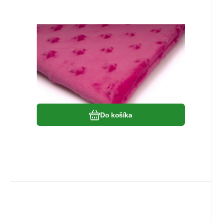
13.90
Získate
EUR
0.30
Látka Minky mikroplyš hviezdy,
Farba:
Materiál:
Gramáž:
farba fuchsiová 23
Príjemná a hrejivá látka minky mikroplyš
Obľúbený
Porovnať
Do košíka
Kód:
EAN:
MINKYHVEZDY021
8595721007282
Skladom
2
m
13.90
Získate
EUR
0.30
Látka Minky mikroplyš hviezdy,
Farba:
Materiál:
Gramáž: