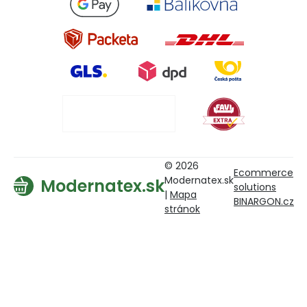
© 2026
Ecommerce
Modernatex.sk
Modernatex.sk
solutions
|
Mapa
BINARGON.cz
stránok