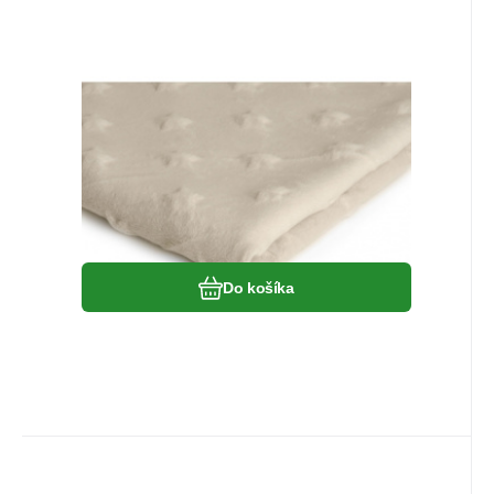
Kód:
EAN:
8595721019568
MINKYHVEZDY02
Skladom
33.2
m
13.90
Získate
EUR
0.30
Látka Minky mikroplyš hviezdy,
Farba:
Materiál:
Gramáž:
farba ecru 02
Príjemná a hrejivá látka minky mikroplyš
Obľúbený
Porovnať
Do košíka
Kód:
EAN:
MINKYHVEZDY023
8595721019575
Skladom
2.9
m