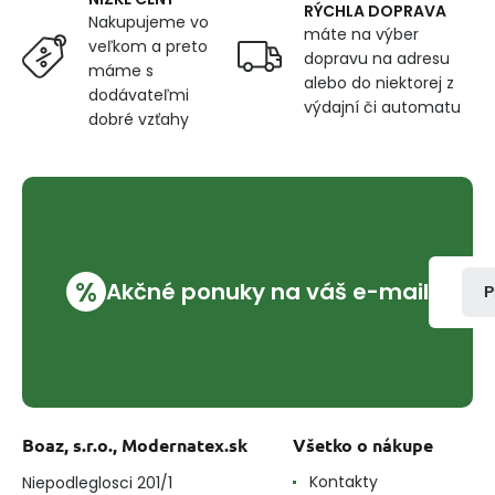
RÝCHLA DOPRAVA
Nakupujeme vo
máte na výber
veľkom a preto
dopravu na adresu
máme s
alebo do niektorej z
dodávateľmi
výdajní či automatu
dobré vzťahy
%
Akčné ponuky na váš e-mail
P
Boaz, s.r.o., Modernatex.sk
Všetko o nákupe
Kontakty
Niepodleglosci 201/1