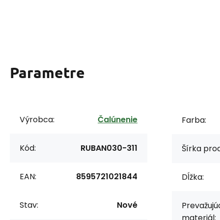
Parametre
Výrobca:
Čalúnenie
Farba:
Kód:
RUBAN030-311
Šírka prod
EAN:
8595721021844
Dĺžka:
Stav:
Nové
Prevažujú
materiál: