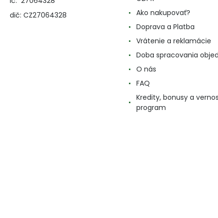
ič: 27064328
Ako nakupovať?
dič: CZ27064328
Doprava a Platba
Vrátenie a reklamácie
Doba spracovania obje
O nás
FAQ
Kredity, bonusy a verno
program