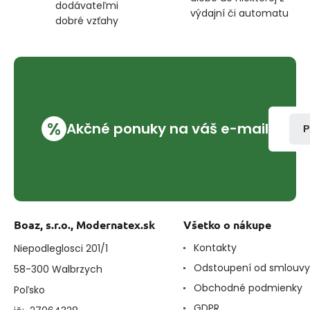
dodávateľmi
výdajní či automatu
dobré vzťahy
%
Akčné ponuky na váš e-mail
P
Boaz, s.r.o., Modernatex.sk
Všetko o nákupe
Kontakty
Niepodleglosci 201/1
Odstoupení od smlouvy
58-300 Walbrzych
Obchodné podmienky
Poľsko
GDPR