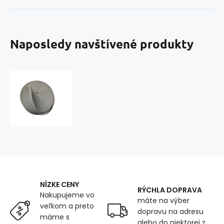
Naposledy navštívené produkty
Polypropylénový
popruh
30
mm
tm.
šedý
(balenie
50
m)
NÍZKE CENY
RÝCHLA DOPRAVA
Nakupujeme vo
máte na výber
veľkom a preto
dopravu na adresu
máme s
alebo do niektorej z