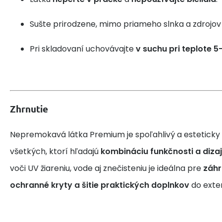
Sušte prirodzene, mimo priameho slnka a zdrojov 
Pri skladovaní uchovávajte
v suchu pri teplote 5
Zhrnutie
Nepremokavá látka Premium je spoľahlivý a esteticky p
všetkých, ktorí hľadajú
kombináciu funkčnosti a diza
voči UV žiareniu, vode aj znečisteniu je ideálna pre
záhr
ochranné kryty a šitie praktických doplnkov
do exteri