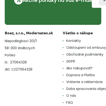
%
Akčné ponuky na váš e-mail
P
Boaz, s.r.o., Modernatex.sk
Všetko o nákupe
Kontakty
Niepodleglosci 201/1
Odstoupení od smlouvy
58-300 Walbrzych
Obchodné podmienky
Poľsko
GDPR
ič: 27064328
Ako nakupovať?
dič: CZ27064328
Doprava a Platba
Vrátenie a reklamácie
Doba spracovania obje
O nás
FAQ