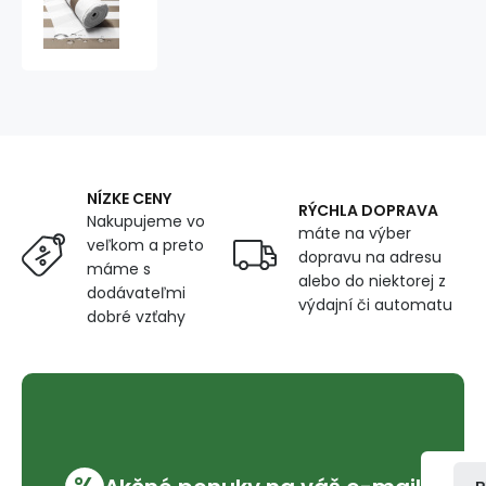
Voděodolná
látka
Premium,
190
g/m²,
70
x
160
cm,
NÍZKE CENY
proužky
RÝCHLA DOPRAVA
Nakupujeme vo
cappuccino
máte na výber
veľkom a preto
dopravu na adresu
máme s
alebo do niektorej z
dodávateľmi
výdajní či automatu
dobré vzťahy