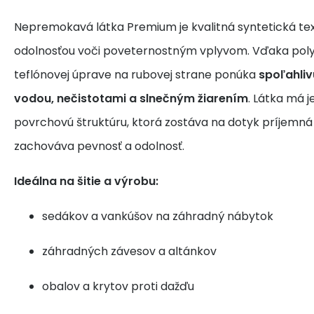
Nepremokavá látka Premium je kvalitná syntetická text
odolnosťou voči poveternostným vplyvom. Vďaka poly
teflónovej úprave na rubovej strane ponúka
spoľahli
vodou, nečistotami a slnečným žiarením
. Látka má 
povrchovú štruktúru, ktorá zostáva na dotyk príjemná 
zachováva pevnosť a odolnosť.
Ideálna na šitie a výrobu:
sedákov a vankúšov na záhradný nábytok
záhradných závesov a altánkov
obalov a krytov proti dažďu