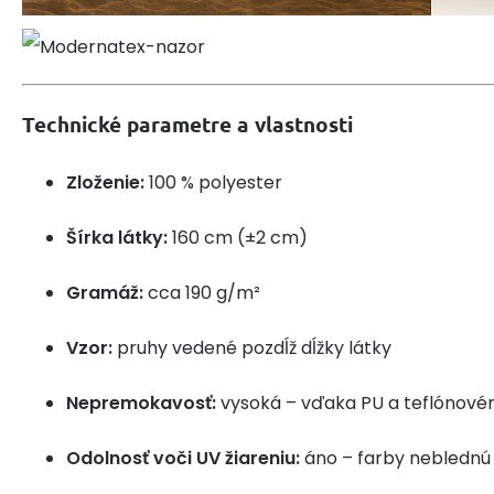
Technické parametre a vlastnosti
Zloženie:
100 % polyester
Šírka látky:
160 cm (±2 cm)
Gramáž:
cca 190 g/m²
Vzor:
pruhy vedené pozdĺž dĺžky látky
Nepremokavosť:
vysoká – vďaka PU a teflónové
Odolnosť voči UV žiareniu:
áno – farby neblednú 