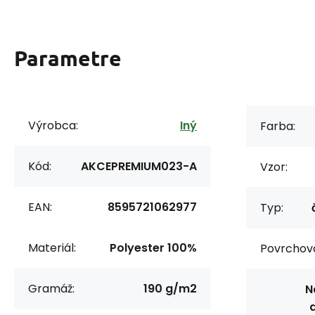
Parametre
Výrobca:
Iný
Farba:
Kód:
AKCEPREMIUM023-A
Vzor:
EAN:
8595721062977
Typ:
Materiál:
Polyester 100%
Povrchov
Gramáž:
190 g/m2
N