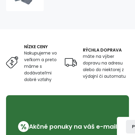
70x140
cm,
barva
Grafitová
NÍZKE CENY
RÝCHLA DOPRAVA
Nakupujeme vo
máte na výber
veľkom a preto
dopravu na adresu
máme s
alebo do niektorej z
dodávateľmi
výdajní či automatu
dobré vzťahy
%
Akčné ponuky na váš e-mail
P