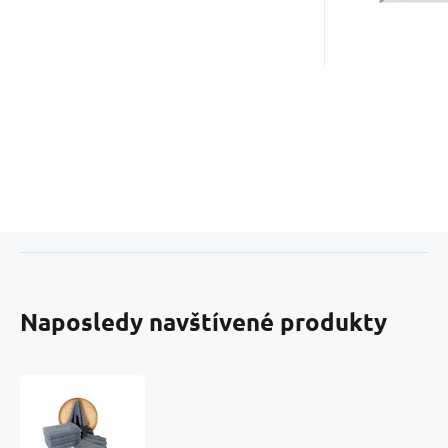
Naposledy navštívené produkty
Froté
osuška