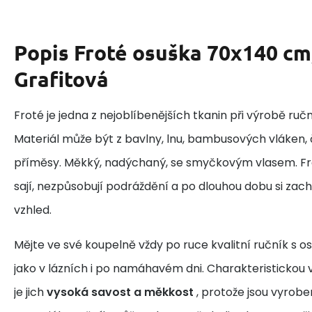
Popis
Froté osuška 70x140 cm
Grafitová
Froté je jedna z nejoblíbenějších tkanin při výrobě ruč
Materiál může být z bavlny, lnu, bambusových vláken,
příměsy. Měkký, nadýchaný, se smyčkovým vlasem. Fr
sají, nezpůsobují podráždění a po dlouhou dobu si zac
vzhled.
Mějte ve své koupelně vždy po ruce kvalitní ručník s os
jako v lázních i po namáhavém dni. Charakteristickou v
je jich
vysoká savost a měkkost
, protože jsou vyrobe