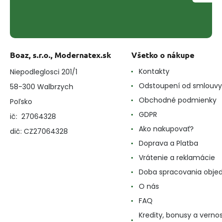
Boaz, s.r.o., Modernatex.sk
Všetko o nákupe
Kontakty
Niepodleglosci 201/1
Odstoupení od smlouvy
58-300 Walbrzych
Obchodné podmienky
Poľsko
GDPR
ič: 27064328
Ako nakupovať?
dič: CZ27064328
Doprava a Platba
Vrátenie a reklamácie
Doba spracovania obje
O nás
FAQ
Kredity, bonusy a verno