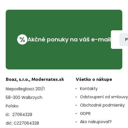
%
Akčné ponuky na váš e-mail
P
Boaz, s.r.o., Modernatex.sk
Všetko o nákupe
Kontakty
Niepodleglosci 201/1
Odstoupení od smlouvy
58-300 Walbrzych
Obchodné podmienky
Poľsko
GDPR
ič: 27064328
Ako nakupovať?
dič: CZ27064328