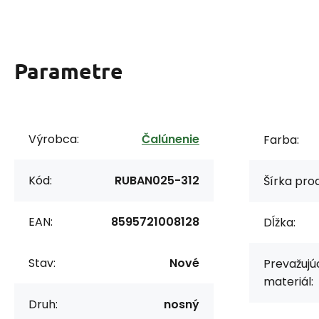
Parametre
Výrobca:
Čalúnenie
Farba:
Kód:
RUBAN025-312
Šírka prod
EAN:
8595721008128
Dĺžka:
Stav:
Nové
Prevažujú
materiál:
Druh:
nosný