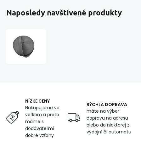
Naposledy navštívené produkty
Polypropylénový
popruh
25
mm
grafitový
(balenie
50
m)
NÍZKE CENY
RÝCHLA DOPRAVA
Nakupujeme vo
máte na výber
veľkom a preto
dopravu na adresu
máme s
alebo do niektorej z
dodávateľmi
výdajní či automatu
dobré vzťahy