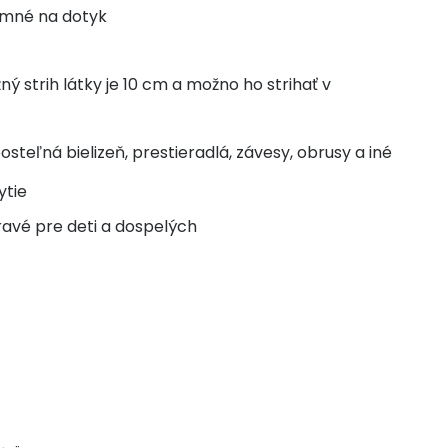
jemné na dotyk
 strih látky je 10 cm a možno ho strihať v
eľná bielizeň, prestieradlá, závesy, obrusy a iné
ytie
ravé pre deti a dospelých