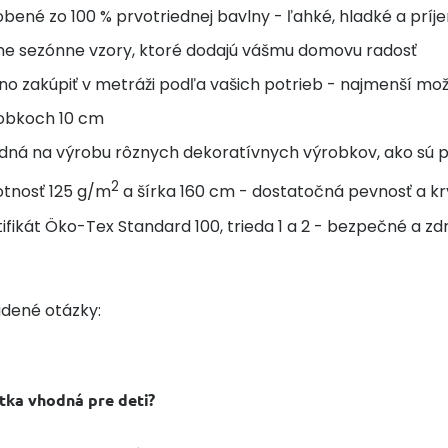
bené zo 100 % prvotriednej bavlny - ľahké, hladké a prí
ne sezónne vzory, ktoré dodajú vášmu domovu radosť
o zakúpiť v metráži podľa vašich potrieb - najmenší možný
obkoch 10 cm
ná na výrobu rôznych dekoratívnych výrobkov, ako sú post
2
tnosť 125 g/m
a šírka 160 cm - dostatočná pevnosť a kr
ifikát Öko-Tex Standard 100, trieda 1 a 2 - bezpečné a zd
adené otázky:
átka vhodná pre deti?