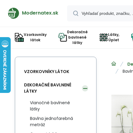
Modernatex.sk
Dekoračné
Vzorkovníky
Látky,
bavlnené
látok
Úplet
látky
De
Bavl
VZORKOVNÍKY LÁTOK
DEKORAČNÉ BAVLNENÉ
LÁTKY
Vianočné bavlnené
látky
Bavlna jednofarebná
metráž