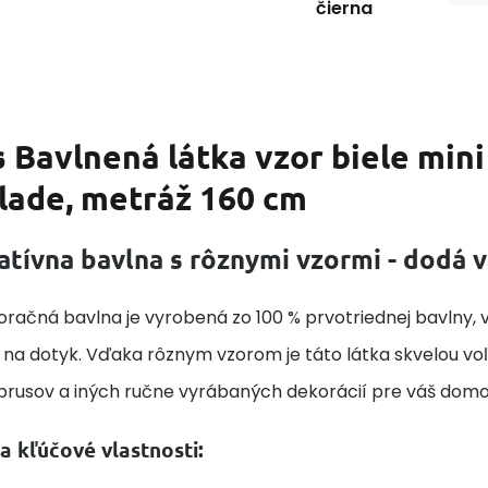
čierna
s
Bavlnená látka vzor biele min
lade, metráž 160 cm
atívna bavlna s rôznymi vzormi - dodá
račná bavlna je vyrobená zo 100 % prvotriednej bavlny, v
na dotyk. Vďaka rôznym vzorom je táto látka skvelou voľb
obrusov a iných ručne vyrábaných dekorácií pre váš domo
a kľúčové vlastnosti: