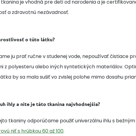
 tkanina je vhodná pre deti od narodenia a je certifikovaná
sť a zdravotnú nezávadnosť.
arostlivosť o túto látku?
e ju prať ručne v studenej vode, nepoužívať čistiace pr
 z polyesteru alebo iných syntetických materiálov. Optim
látka by sa mala sušiť vo zvislej polohe mimo dosahu pri
uh ihly a nite je táto tkanina najvhodnejšia?
tejto tkaniny odporúčame použiť univerzálnu ihlu s bežný
ovú niť s hrúbkou 60 až 100
.