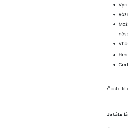
Vyro
Rôz
Možn
nás
Vhod
Hmo
Cert
Často kl
Je táto l