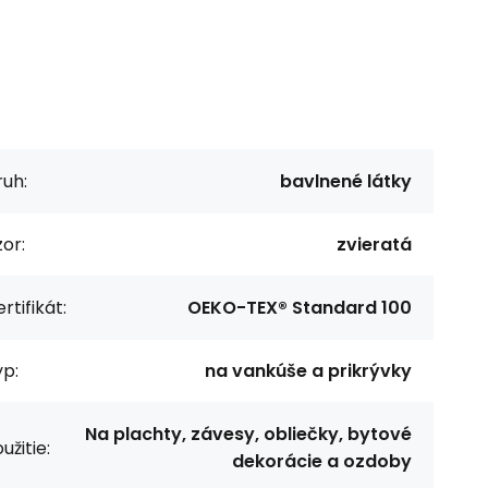
uh:
bavlnené látky
or:
zvieratá
rtifikát:
OEKO-TEX® Standard 100
p:
na vankúše a prikrývky
Na plachty, závesy, obliečky, bytové
užitie:
dekorácie a ozdoby