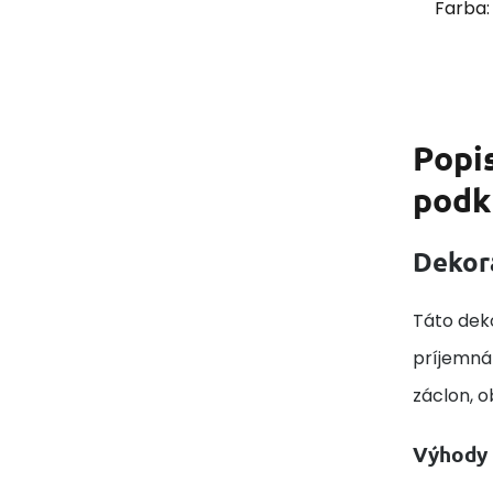
Farba:
Popi
podk
Dekor
Táto deko
príjemná 
záclon, 
Výhody 