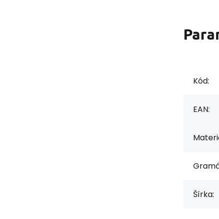
Para
Kód:
EAN:
Materiá
Gramá
Šírka: