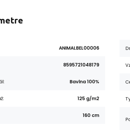
metre
ANIMALBEL00006
Dr
8595721048179
Vz
l:
Bavlna 100%
Ce
ž:
125 g/m2
Ty
160 cm
Po