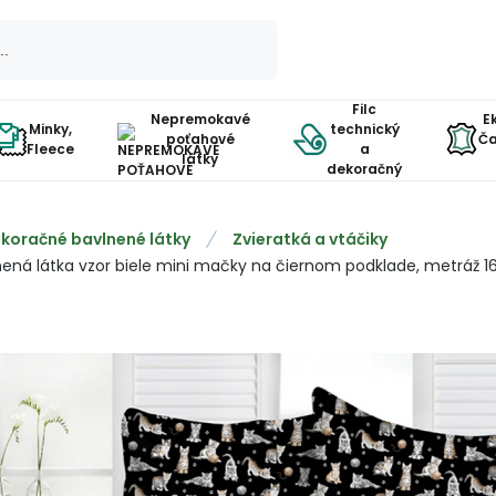
Filc
Nepremokavé
E
Minky,
technický
poťahové
Ča
Fleece
a
látky
dekoračný
koračné bavlnené látky
Zvieratká a vtáčiky
nená látka vzor biele mini mačky na čiernom podklade, metráž 