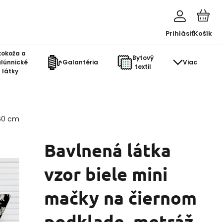
Prihlásiť
Košík
kokoža a
Bytový
lúnnické
Galantéria
Viac
textil
látky
160 cm
Bavlnená látka
vzor biele mini
mačky na čiernom
podklade, metráž