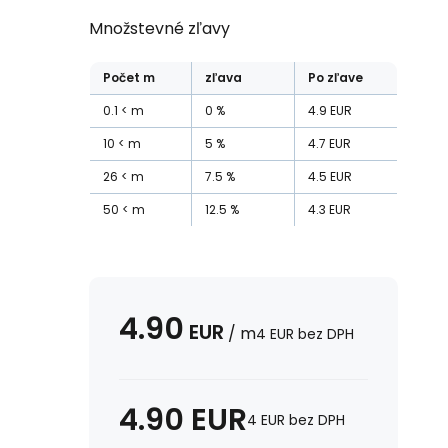
Množstevné zľavy
Počet
m
zľava
Po zľave
0.1
m
0
%
4.9
EUR
10
m
5
%
4.7
EUR
26
m
7.5
%
4.5
EUR
50
m
12.5
%
4.3
EUR
4.90
EUR
/
m
4
EUR
bez DPH
4.90
EUR
4
EUR
bez DPH