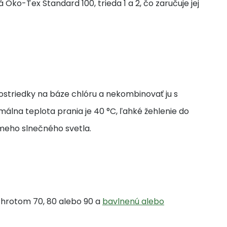
 Öko-Tex Standard 100, trieda 1 a 2, čo zaručuje jej
ostriedky na báze chlóru a nekombinovať ju s
álna teplota prania je 40 °C, ľahké žehlenie do
ameho slnečného svetla.
m hrotom 70, 80 alebo 90 a
bavlnenú alebo