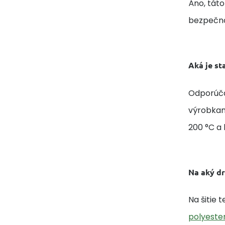
Áno, táto
bezpečno
Aká je st
Odporúčam
výrobkami
200 °C a 
Na aký dr
Na šitie 
polyester