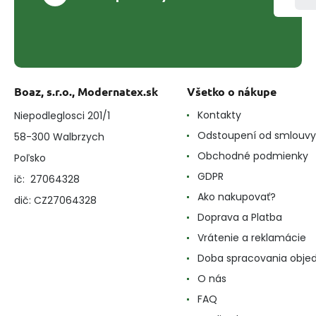
Boaz, s.r.o., Modernatex.sk
Všetko o nákupe
Kontakty
Niepodleglosci 201/1
Odstoupení od smlouvy
58-300 Walbrzych
Obchodné podmienky
Poľsko
GDPR
ič: 27064328
Ako nakupovať?
dič: CZ27064328
Doprava a Platba
Vrátenie a reklamácie
Doba spracovania obje
O nás
FAQ