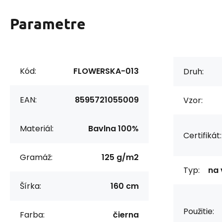
Parametre
Kód:
FLOWERSKA-013
Druh:
EAN:
8595721055009
Vzor:
Materiál:
Bavlna 100%
Certifikát:
Gramáž:
125 g/m2
Typ:
na 
Šírka:
160 cm
Použitie:
Farba:
čierna