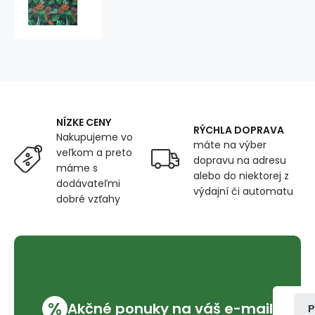
látka
vzor
Palma
na
čiernom
NÍZKE CENY
RÝCHLA DOPRAVA
Nakupujeme vo
máte na výber
veľkom a preto
dopravu na adresu
máme s
alebo do niektorej z
dodávateľmi
výdajní či automatu
dobré vzťahy
%
Akčné ponuky na váš e-mail
P