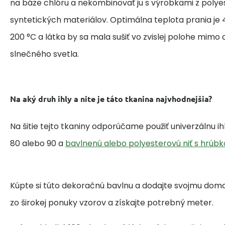
na báze chlóru a nekombinovať ju s výrobkami z polye
syntetických materiálov. Optimálna teplota prania je 4
200 °C a látka by sa mala sušiť vo zvislej polohe mim
slnečného svetla.
Na aký druh ihly a nite je táto tkanina najvhodnejšia?
Na šitie tejto tkaniny odporúčame použiť univerzálnu i
80 alebo 90 a
bavlnenú alebo polyesterovú niť s hrúbk
Kúpte si túto dekoračnú bavlnu a dodajte svojmu domo
zo širokej ponuky vzorov a získajte potrebný meter.