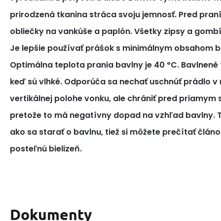
prirodzená tkanina stráca svoju jemnosť. Pred pra
obliečky na vankúše a paplón. Všetky zipsy a gomb
Je lepšie používať prášok s minimálnym obsahom bi
Optimálna teplota prania bavlny je 40 °C. Bavlnené tk
keď sú vlhké. Odporúča sa nechať uschnúť prádlo v 
vertikálnej polohe vonku, ale chrániť pred priamym
pretože to má negatívny dopad na vzhľad bavlny. T
ako sa starať o bavlnu, tiež si môžete prečítať článo
posteľnú bielizeň.
Dokumenty