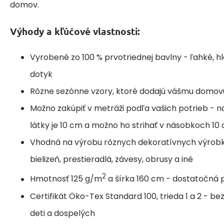
domov.
Výhody a kľúčové vlastnosti:
Vyrobené zo 100 % prvotriednej bavlny - ľahké, h
dotyk
Rôzne sezónne vzory, ktoré dodajú vášmu domov
Možno zakúpiť v metráži podľa vašich potrieb - n
látky je 10 cm a možno ho strihať v násobkoch 10
Vhodná na výrobu rôznych dekoratívnych výrobk
bielizeň, prestieradlá, závesy, obrusy a iné
2
Hmotnosť 125 g/m
a šírka 160 cm - dostatočná p
Certifikát Öko-Tex Standard 100, trieda 1 a 2 - b
deti a dospelých