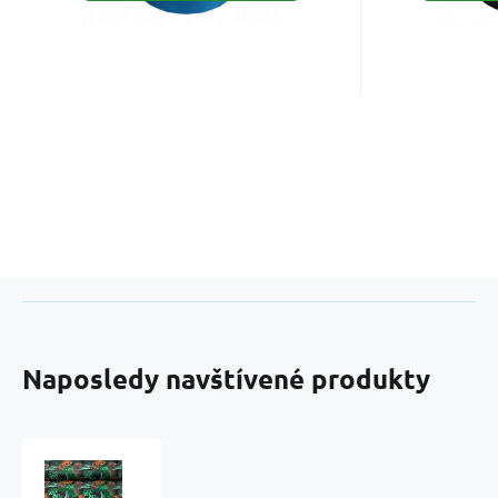
Naposledy navštívené produkty
Bavlnená