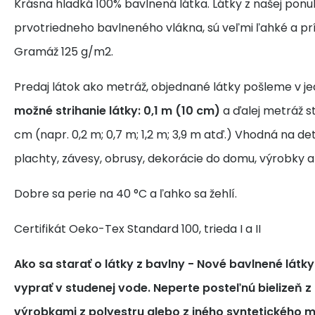
Krásna hladká 100% bavlnená látka. Látky z našej ponu
prvotriedneho bavlneného vlákna, sú veľmi ľahké a pr
Gramáž 125 g/m2.
Predaj látok ako metráž, objednané látky pošleme v j
možné strihanie látky: 0,1 m (10 cm)
a ďalej metráž s
cm (napr. 0,2 m; 0,7 m; 1,2 m; 3,9 m atď.) Vhodná na de
plachty, závesy, obrusy, dekorácie do domu, výrobky a
Dobre sa perie na 40 °C a ľahko sa žehlí.
Certifikát Oeko-Tex Standard 100, trieda I a II
Ako sa starať o látky z bavlny
- Nové bavlnené látk
vyprať v studenej vode. Neperte posteľnú bielizeň z
výrobkami z polyestru alebo z iného syntetického m