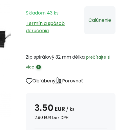
Skladom
43
ks
Čalúnenie
Termín a spôsob
doručenia
Zip spirálový 32 mm délka
prečítajte si
viac
Obľúbený
Porovnať
3.50
EUR
/
ks
2.90
EUR
bez DPH