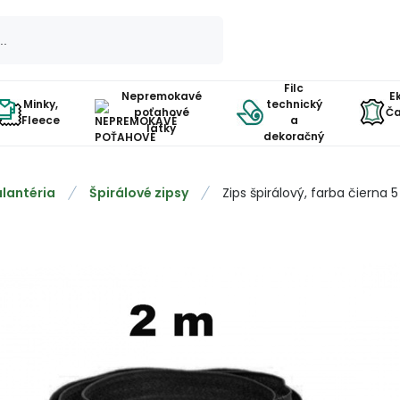
Filc
Nepremokavé
E
Minky,
technický
poťahové
Ča
Fleece
a
látky
dekoračný
lantéria
Špirálové zipsy
Zips špirálový, farba čierna