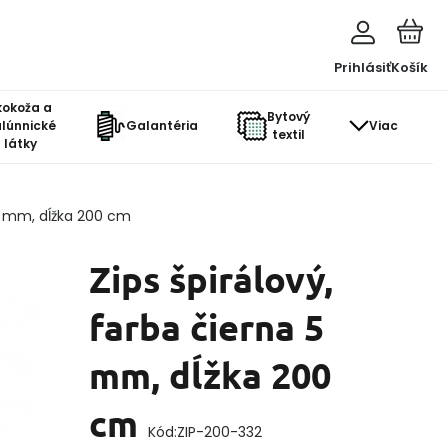
Prihlásiť
Košík
kokoža a
Bytový
lúnnické
Galantéria
Viac
textil
látky
 5 mm, dĺžka 200 cm
Zips špirálový,
farba čierna 5
mm, dĺžka 200
cm
Kód:
ZIP-200-332