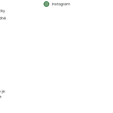
Instagram
čky
ýdně
 je:
e