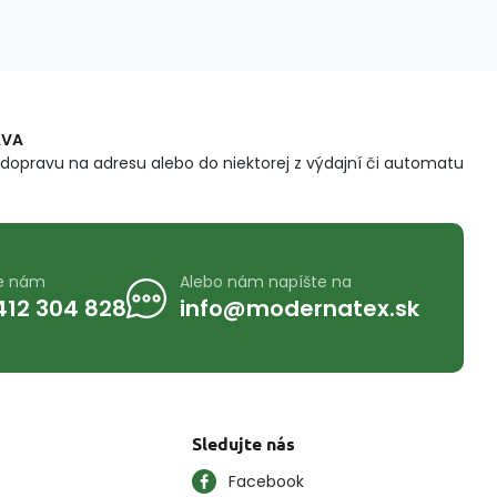
AVA
dopravu na adresu alebo do niektorej z výdajní či automatu
te nám
Alebo nám napíšte na
412 304 828
info@modernatex.sk
Sledujte nás
Facebook