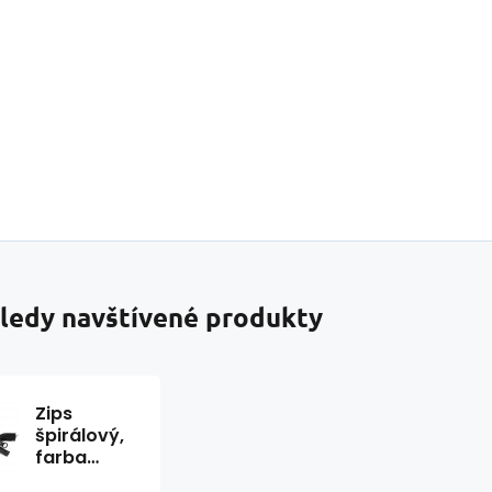
ledy navštívené produkty
Zips
špirálový,
farba
čierna 5