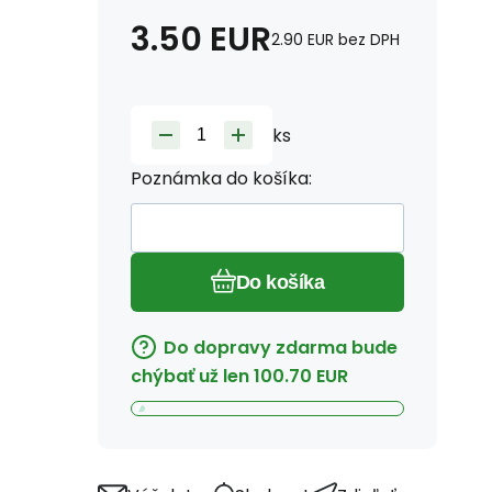
3.50
EUR
2.90
EUR
bez DPH
ks
Poznámka do košíka:
Do košíka
Do dopravy zdarma bude
chýbať už len
100.70
EUR