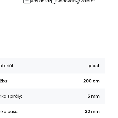
Váš dotaz
Sledovat
Zdieľať
teriál:
plast
žka:
200 cm
rka špirály:
5 mm
rka pásu:
32 mm