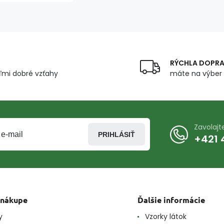
mm, dĺžka
200 cm
RÝCHLA DOPR
mi dobré vzťahy
máte na výber 
Zavolaj
PRIHLÁSIŤ
+421 
 nákupe
Ďalšie informácie
y
Vzorky látok