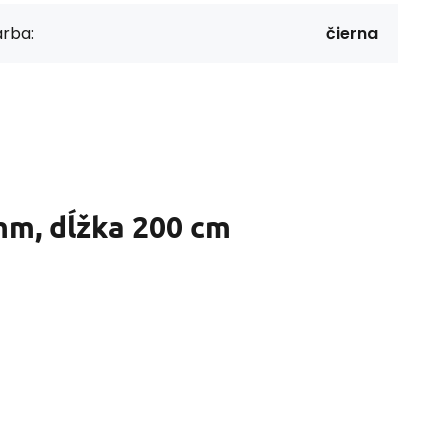
arba:
čierna
 mm, dĺžka 200 cm