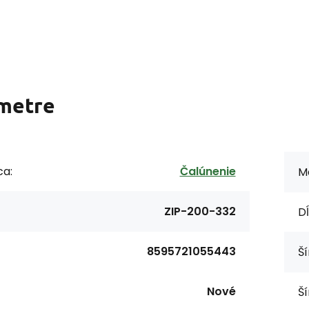
metre
ca:
Čalúnenie
Ma
ZIP-200-332
Dĺ
8595721055443
Ší
Nové
Ší