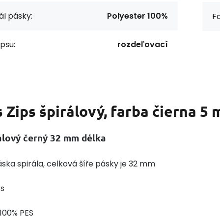
ál pásky:
Polyester 100%
F
ipsu:
rozdeľovací
s
Zips špirálový, farba čierna 5
rálový černý 32 mm délka
ska spirála, celková šíře pásky je 32 mm
ks
 100% PES