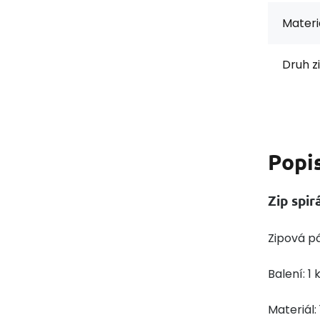
Materi
Druh z
Popi
Zip spi
Zipová pá
Balení: 1 
Materiál: