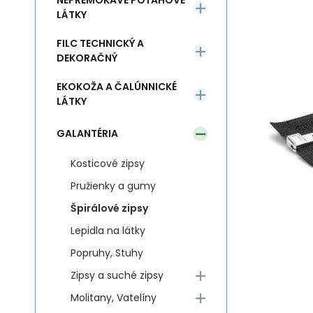
NEPREMOKAVÉ POŤAHOVÉ
LÁTKY
FILC TECHNICKÝ A
DEKORAČNÝ
EKOKOŽA A ČALÚNNICKÉ
LÁTKY
GALANTÉRIA
Kosticové zipsy
Pružienky a gumy
Špirálové zipsy
Lepidla na látky
Popruhy, Stuhy
Zipsy a suché zipsy
Molitany, Vatelíny