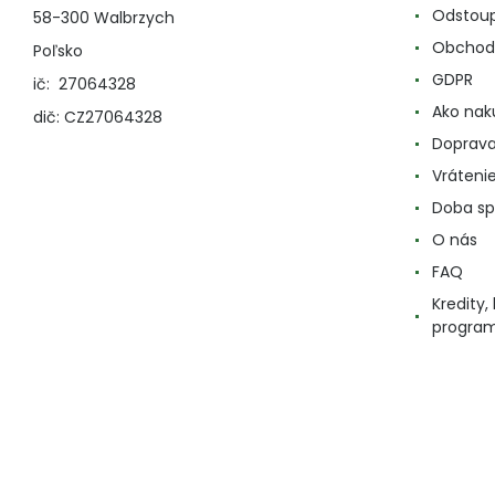
Odstoup
58-300 Walbrzych
Obchod
Poľsko
GDPR
ič: 27064328
Ako nak
dič: CZ27064328
Doprava
Vráteni
Doba sp
O nás
FAQ
Kredity
progra