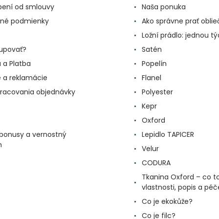
ení od smlouvy
Naša ponuka
né podmienky
Ako správne prať oblie
Ložní prádlo: jednou t
upovať?
Satén
 a Platba
Popelín
e a reklamácie
Flanel
racovania objednávky
Polyester
Kepr
Oxford
, bonusy a vernostný
Lepidlo TAPICER
m
Velur
CODURA
Tkanina Oxford – co to
vlastnosti, popis a péč
Co je ekokůže?
Co je filc?