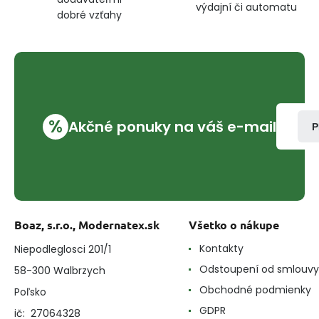
výdajní či automatu
dobré vzťahy
%
Akčné ponuky na váš e-mail
P
Boaz, s.r.o., Modernatex.sk
Všetko o nákupe
Kontakty
Niepodleglosci 201/1
Odstoupení od smlouvy
58-300 Walbrzych
Obchodné podmienky
Poľsko
GDPR
ič: 27064328