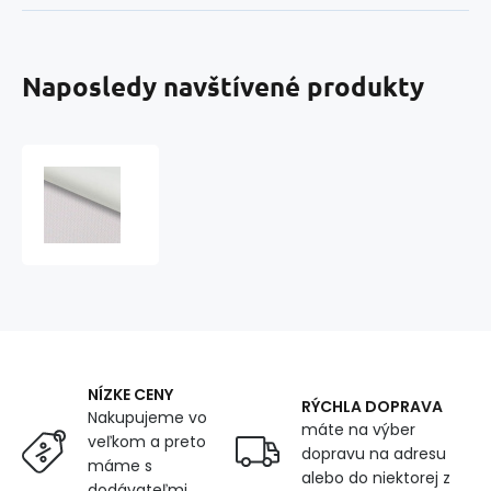
Naposledy navštívené produkty
Vodotěsné
látky
CORDURA-
33
bílá
1,50
x
0,9
m
NÍZKE CENY
RÝCHLA DOPRAVA
Nakupujeme vo
máte na výber
veľkom a preto
dopravu na adresu
máme s
alebo do niektorej z
dodávateľmi