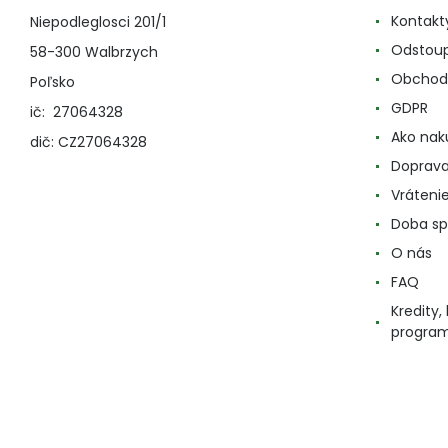
Kontakt
Niepodleglosci 201/1
Odstoup
58-300 Walbrzych
Obchod
Poľsko
GDPR
ič: 27064328
Ako nak
dič: CZ27064328
Doprava
Vráteni
Doba sp
O nás
FAQ
Kredity
progra