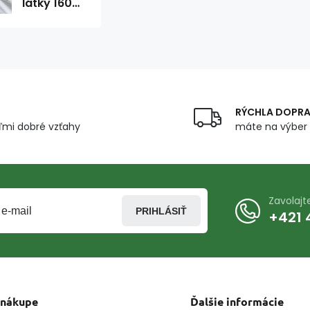
látky 160
cm Oxford
1,6 m x 0,7
m
RÝCHLA DOPR
mi dobré vzťahy
máte na výber 
Zavolaj
PRIHLÁSIŤ
+421 
 nákupe
Ďalšie informácie