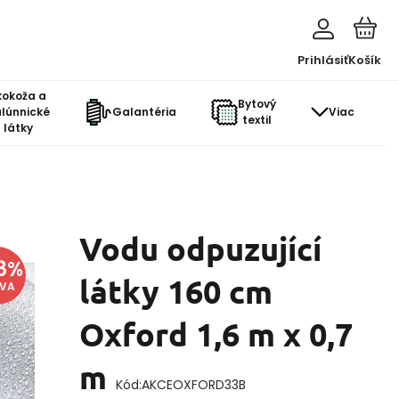
Prihlásiť
Košík
kokoža a
Bytový
lúnnické
Galantéria
Viac
textil
látky
Vodu odpuzující
8
%
látky 160 cm
AVA
Oxford 1,6 m x 0,7
m
Kód:
AKCEOXFORD33B