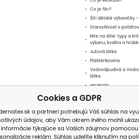
Co je ekokůže?
Co je filc?
Šití dětské výbavičky - 
Starostlivosť o poťahov
Nite na šitie: typy a kri
výberu, kvalita a hrúbk
Jutová látka
Pláštěnkovina
Vodoodpudivá a Vodo
látka
recenzia
Cookies a GDPR
ernatex.sk a partneri potrebujú Váš súhlas na využ
notlivých údajov, aby Vám okrem iného mohli ukaz
informácie týkajúce sa Vašich záujmov pomocou
sonalizácie reklám. Súhlas udelíte kliknutím na pol