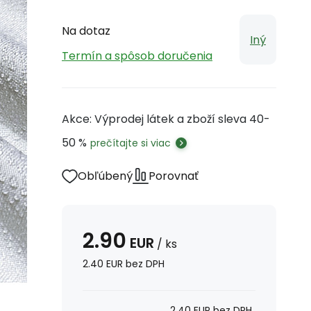
Na dotaz
Iný
Termín a spôsob doručenia
Akce: Výprodej látek a zboží sleva 40-
50 %
prečítajte si viac
Obľúbený
Porovnať
2.90
EUR
/
ks
2.40
EUR
bez DPH
2.40
EUR
bez DPH