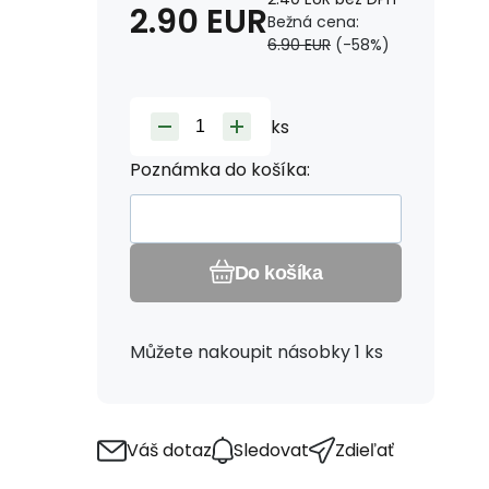
2.90
EUR
Bežná cena:
6.90
EUR
(-
58
%)
ks
Poznámka do košíka:
Do košíka
Můžete nakoupit násobky 1 ks
Váš dotaz
Sledovat
Zdieľať