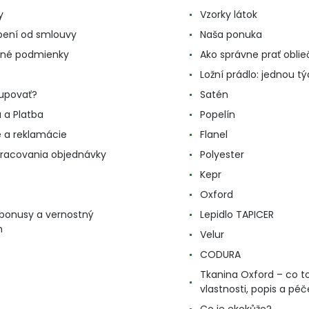
y
Vzorky látok
ení od smlouvy
Naša ponuka
né podmienky
Ako správne prať oblie
Ložní prádlo: jednou t
upovať?
Satén
 a Platba
Popelín
e a reklamácie
Flanel
racovania objednávky
Polyester
Kepr
Oxford
, bonusy a vernostný
Lepidlo TAPICER
m
Velur
CODURA
Tkanina Oxford – co to
vlastnosti, popis a péč