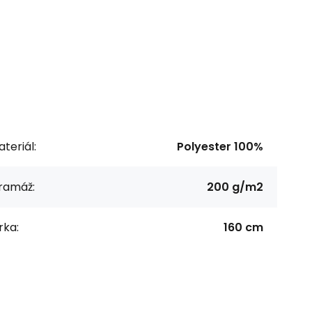
teriál:
Polyester 100%
ramáž:
200 g/m2
rka:
160 cm