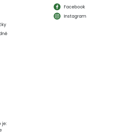
Facebook
Instagram
čky
ýdně
 je:
e