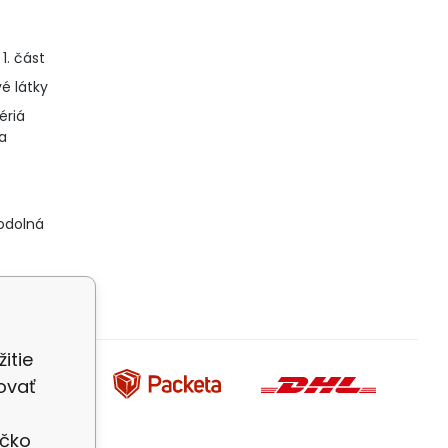
1. část
é látky
tériá
a
odolná
itie
ovať
íčko