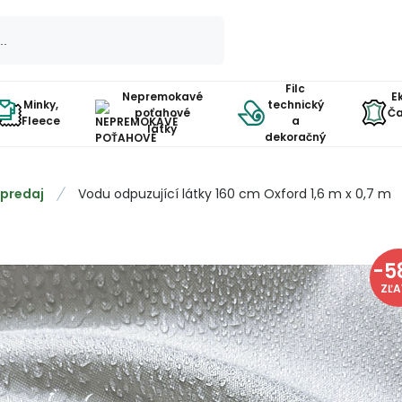
Filc
Nepremokavé
E
Minky,
technický
poťahové
Ča
Fleece
a
látky
dekoračný
predaj
Vodu odpuzující látky 160 cm Oxford 1,6 m x 0,7 m
-
5
ZĽ