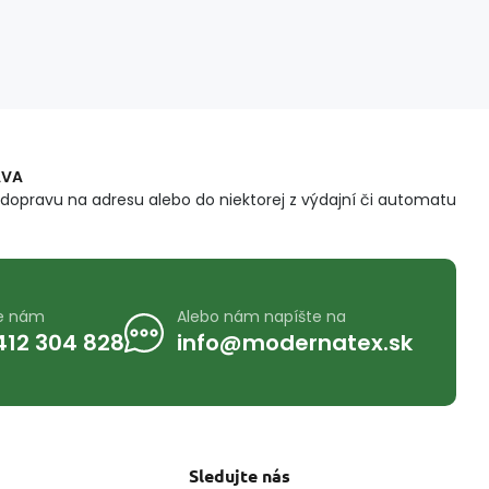
AVA
dopravu na adresu alebo do niektorej z výdajní či automatu
te nám
Alebo nám napíšte na
412 304 828
info@modernatex.sk
Sledujte nás