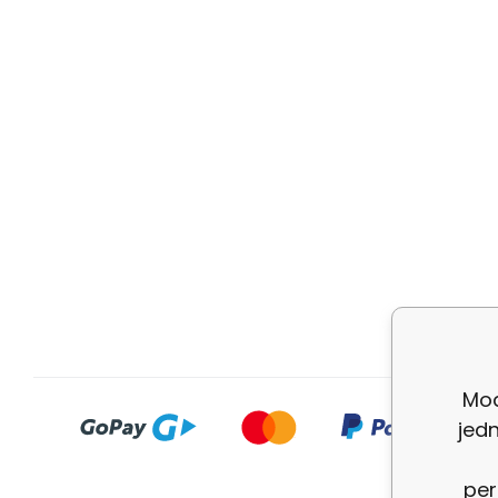
Mod
jed
per