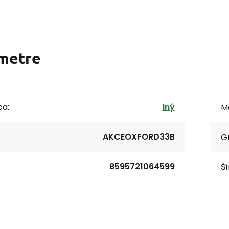
metre
ca:
Iný
Ma
AKCEOXFORD33B
G
8595721064599
Ší