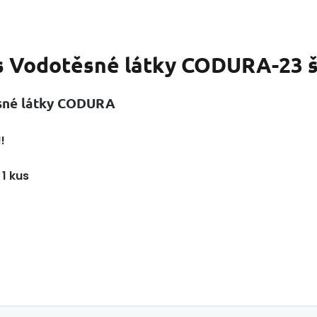
s
Vodotěsné látky CODURA-23 še
sné látky CODURA
!
1 kus