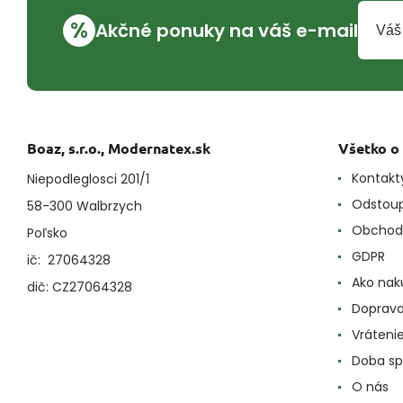
%
Akčné ponuky na váš e-mail
Boaz, s.r.o., Modernatex.sk
Všetko o
Kontakt
Niepodleglosci 201/1
Odstoup
58-300 Walbrzych
Obchod
Poľsko
GDPR
ič: 27064328
Ako nak
dič: CZ27064328
Doprava
Vráteni
Doba sp
O nás