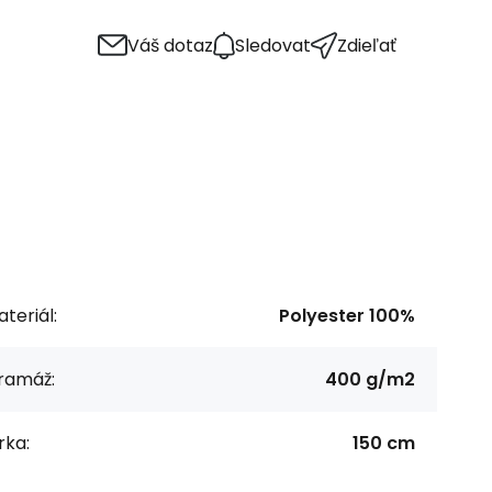
Váš dotaz
Sledovat
Zdieľať
teriál:
Polyester 100%
ramáž:
400 g/m2
rka:
150 cm