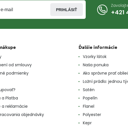
Zavolaj
PRIHLÁSIŤ
+421 
 nákupe
Ďalšie informácie
y
Vzorky látok
ení od smlouvy
Naša ponuka
né podmienky
Ako správne prať oblie
Ložní prádlo: jednou t
upovať?
Satén
 a Platba
Popelín
e a reklamácie
Flanel
racovania objednávky
Polyester
Kepr