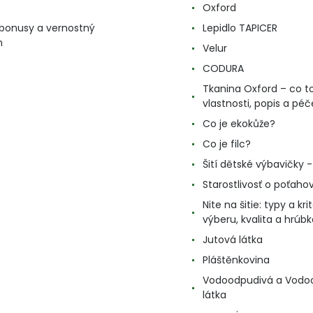
Oxford
, bonusy a vernostný
Lepidlo TAPICER
m
Velur
CODURA
Tkanina Oxford – co to
vlastnosti, popis a péč
Co je ekokůže?
Co je filc?
Šití dětské výbavičky - 
Starostlivosť o poťahov
Nite na šitie: typy a kri
výberu, kvalita a hrúbk
Jutová látka
Pláštěnkovina
Vodoodpudivá a Vodo
látka