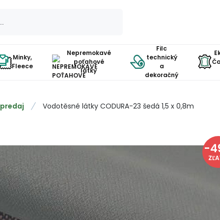
Filc
Nepremokavé
E
Minky,
technický
poťahové
Ča
Fleece
a
látky
dekoračný
predaj
Vodotěsné látky CODURA-23 šedá 1,5 x 0,8m
-
4
ZĽ