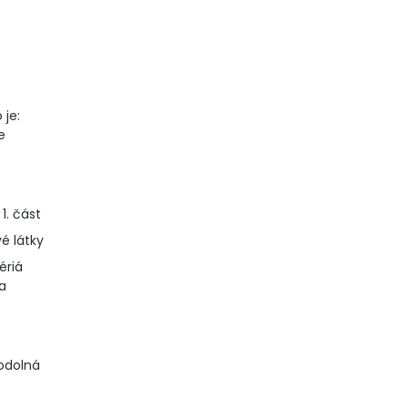
 je:
e
1. část
é látky
tériá
a
odolná