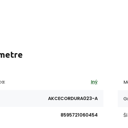
metre
ca:
Iný
Ma
AKCECORDURA023-A
G
8595721060454
Ší