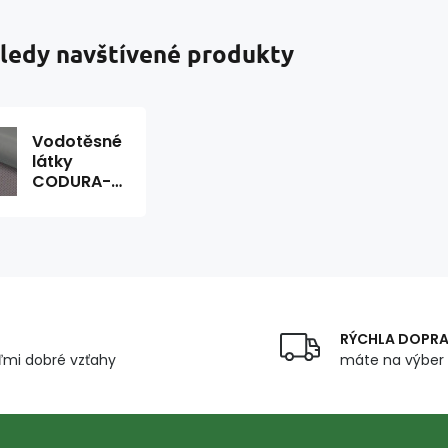
ledy navštívené produkty
Vodotěsné
látky
CODURA-
23 šedá 1,5
x 0,8m
RÝCHLA DOPR
mi dobré vzťahy
máte na výber 