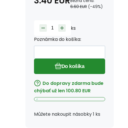
3.40
EUR
Bežná cena:
6.60
EUR
(-
49
%)
ks
Poznámka do košíka:
Do košíka
Do dopravy zdarma bude
chýbať už len
100.80
EUR
Můžete nakoupit násobky 1 ks