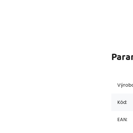
Para
Výrob
Kód:
EAN: