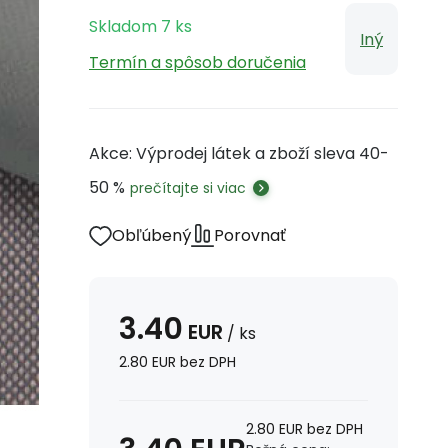
Skladom
7
ks
Iný
Termín a spôsob doručenia
Akce: Výprodej látek a zboží sleva 40-
50 %
prečítajte si viac
Obľúbený
Porovnať
3.40
EUR
/
ks
2.80
EUR
bez DPH
2.80
EUR
bez DPH