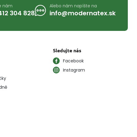
te nám
Alebo nám napíšte na
412 304 828
info@modernatex.sk
Sledujte nás
Facebook
Instagram
čky
ýdně