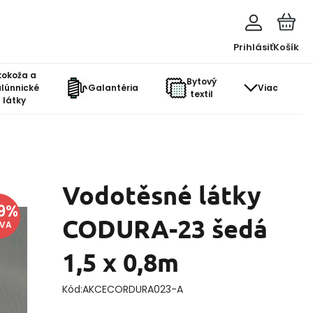
Prihlásiť
Košík
kokoža a
Bytový
lúnnické
Galantéria
Viac
textil
látky
Vodotěsné látky
9
%
CODURA-23 šedá
AVA
1,5 x 0,8m
Kód:
AKCECORDURA023-A