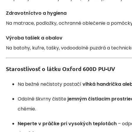
Zdravotníctvo a hygiena
Na matrace, podložky, ochranné oblečenie a pomôcky
Výroba tašiek a obalov
Na batohy, kufre, tašky, vodoodolné puzdrá a technick
Starostlivosť o látku Oxford 600D PU-UV
Na bežné nečistoty postačí
vlhká handrička ale
Odolné škvrny čistite
jemným čistiacim prostri
chémie.
Neperte v práčke pri vysokých teplotách
– odp