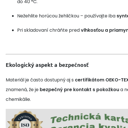
do 40 °C.
Nežehlite horúcou žehličkou – používajte iba
synt
Pri skladovaní chráňte pred
vlhkosťou a priamy
Ekologický aspekt a bezpečnosť
Materiál je často dostupný aj s
certifikátom OEKO-TE
znamená, že je
bezpečný pre kontakt s pokožkou
a n
chemikálie.