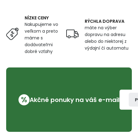
260
g/m²,
šíře
NÍZKE CENY
160
RÝCHLA DOPRAVA
Nakupujeme vo
cm
máte na výber
veľkom a preto
X
dopravu na adresu
máme s
0,5M,
alebo do niektorej z
pro
dodávateľmi
výdajní či automatu
zahradní
dobré vzťahy
nábytek
a
polštáře,
cappuccino
%
Akčné ponuky na váš e-mail
P