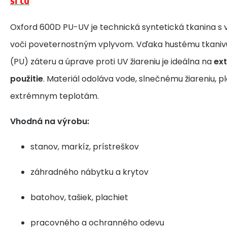
si tu
Oxford 600D PU-UV je technická syntetická tkanina s
voči poveternostným vplyvom. Vďaka hustému tkaniv
(PU) záteru a úprave proti UV žiareniu je ideálna na
ext
použitie
. Materiál odoláva vode, slnečnému žiareniu, p
extrémnym teplotám.
Vhodná na výrobu:
stanov, markíz, prístreškov
záhradného nábytku a krytov
batohov, tašiek, plachiet
pracovného a ochranného odevu