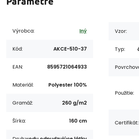
Parametre
Výrobca:
Iný
Vzor:
Kód:
AKCE-510-37
Typ:
EAN:
8595721064933
Povrchov
Materiál:
Polyester 100%
Použitie:
Gramáž:
260 g/m2
Šírka:
160 cm
Certifikát:
Druh:
vodu odpudzujúce látky