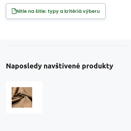
Nitie na šitie: typy a kritériá výberu
Naposledy navštívené produkty
Vodoodpudivá
látka
Komfort
(Oxford),
UV-
WR-
PU,