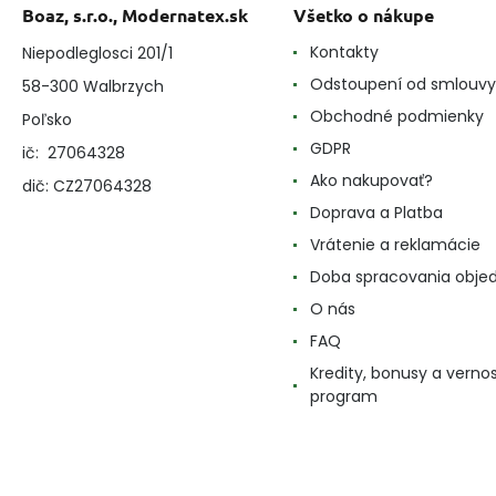
Boaz, s.r.o., Modernatex.sk
Všetko o nákupe
Kontakty
Niepodleglosci 201/1
Odstoupení od smlouvy
58-300 Walbrzych
Obchodné podmienky
Poľsko
GDPR
ič: 27064328
Ako nakupovať?
dič: CZ27064328
Doprava a Platba
Vrátenie a reklamácie
Doba spracovania obje
O nás
FAQ
Kredity, bonusy a verno
program