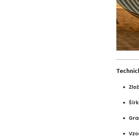
Technic
Zlož
Šírk
Gra
Vzo