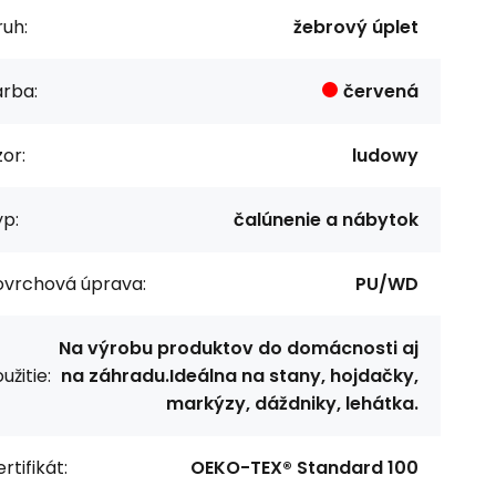
uh:
žebrový úplet
arba:
červená
or:
ludowy
p:
čalúnenie a nábytok
ovrchová úprava:
PU/WD
Na výrobu produktov do domácnosti aj
užitie:
na záhradu.Ideálna na stany, hojdačky,
markýzy, dáždniky, lehátka.
rtifikát:
OEKO-TEX® Standard 100