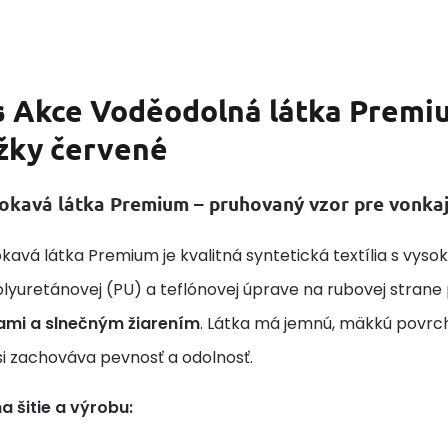
s
Akce Voděodolná látka Premium
žky červené
kavá látka Premium – pruhovaný vzor pre vonkajš
avá látka Premium je kvalitná syntetická textília s vys
lyuretánovej (PU) a teflónovej úprave na rubovej stran
ami a slnečným žiarením
. Látka má jemnú, mäkkú povrch
si zachováva pevnosť a odolnosť.
a šitie a výrobu: