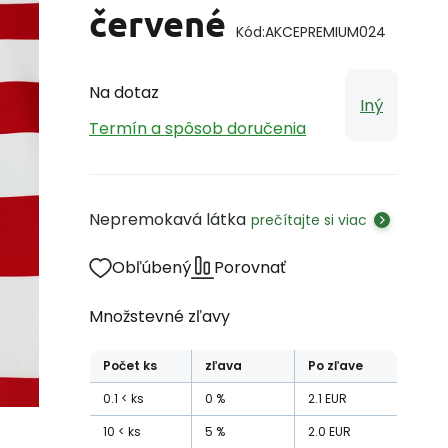
červené
Kód:
AKCEPREMIUM024
Na dotaz
Iný
Termín a spôsob doručenia
Nepremokavá látka
prečítajte si viac
Obľúbený
Porovnať
Množstevné zľavy
Počet
ks
zľava
Po zľave
0.1
ks
0
%
2.1
EUR
10
ks
5
%
2.0
EUR