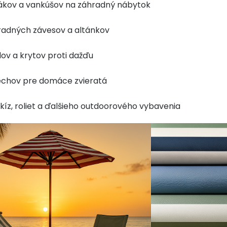
ákov a vankúšov na záhradný nábytok
radných závesov a altánkov
ov a krytov proti dažďu
echov pre domáce zvieratá
íz, roliet a ďalšieho outdoorového vybavenia