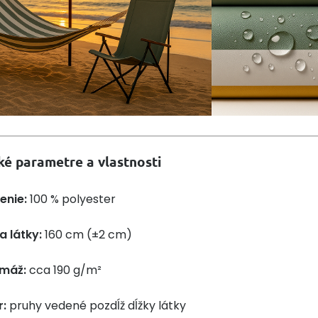
ké parametre a vlastnosti
enie:
100 % polyester
a látky:
160 cm (±2 cm)
máž:
cca 190 g/m²
r:
pruhy vedené pozdĺž dĺžky látky