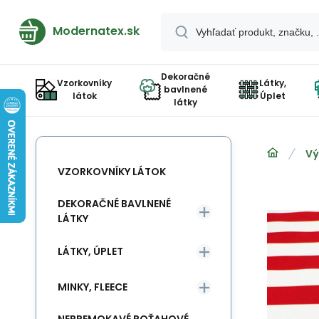
Modernatex.sk
Dekoračné
Vzorkovníky
Látky,
bavlnené
látok
Úplet
látky
Vý
VZORKOVNÍKY LÁTOK
DEKORAČNÉ BAVLNENÉ
LÁTKY
LÁTKY, ÚPLET
MINKY, FLEECE