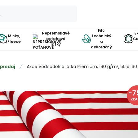
Filc
Nepremokavé
E
Minky,
technický
poťahové
Ča
Fleece
a
látky
dekoračný
predaj
Akce Voděodolná látka Premium, 190 g/m², 50 x 160
-
7
ZĽ