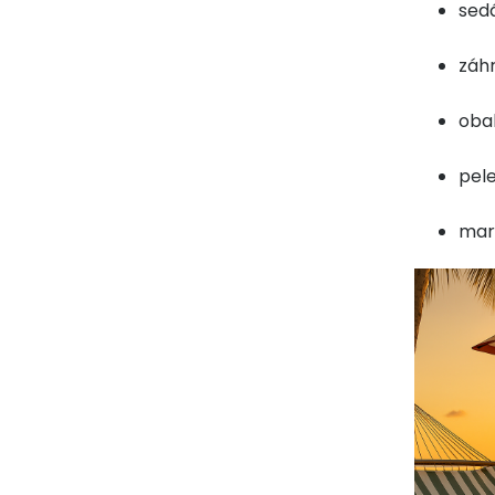
sed
záh
obal
pel
mark