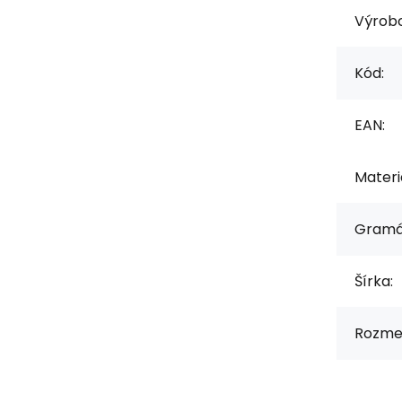
Výrob
Kód:
EAN:
Materiá
Gramá
Šírka:
Rozmer