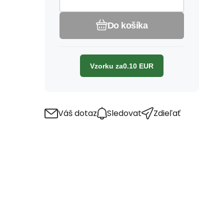
Do košíka
Vzorku za
0.10
EUR
Váš dotaz
Sledovat
Zdieľať