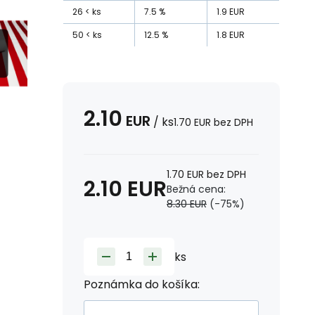
26
ks
7.5
%
1.9
EUR
50
ks
12.5
%
1.8
EUR
2.10
EUR
/
ks
1.70
EUR
bez DPH
1.70
EUR
bez DPH
2.10
EUR
Bežná cena:
8.30
EUR
(-
75
%)
ks
Poznámka do košíka: