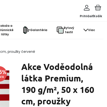
Prihlásiť
Košík
kokoža a
Bytový
lúnnické
Galantéria
Viac
textil
látky
 cm, proužky červené
Akce Voděodolná
5
%
látka Premium,
AVA
190 g/m², 50 x 160
cm, proužky