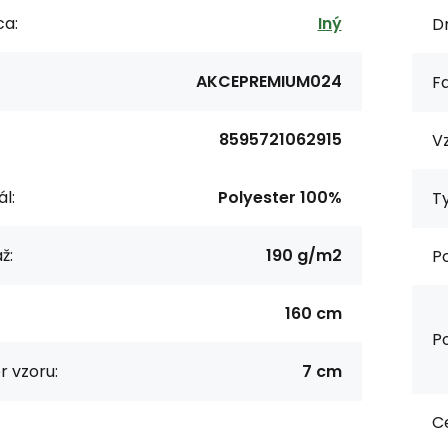
ca:
Iný
Dr
AKCEPREMIUM024
F
8595721062915
Vz
l:
Polyester 100%
Ty
ž:
190 g/m2
P
160 cm
Po
 vzoru:
7 cm
Ce