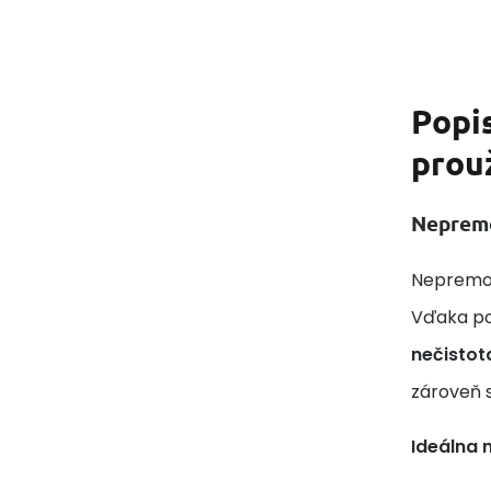
Popi
prou
Nepremo
Nepremok
Vďaka po
nečistot
zároveň 
Ideálna n