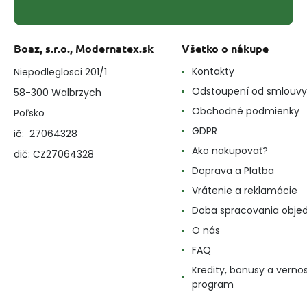
Boaz, s.r.o., Modernatex.sk
Všetko o nákupe
Kontakty
Niepodleglosci 201/1
Odstoupení od smlouvy
58-300 Walbrzych
Obchodné podmienky
Poľsko
GDPR
ič: 27064328
Ako nakupovať?
dič: CZ27064328
Doprava a Platba
Vrátenie a reklamácie
Doba spracovania obje
O nás
FAQ
Kredity, bonusy a verno
program