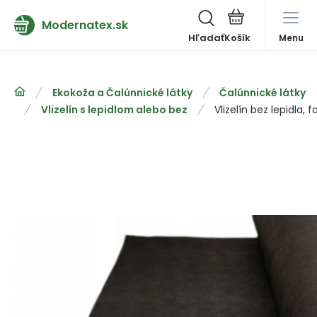
Modernatex.sk
Hľadať
Menu
Ekokoža a Čalúnnické látky
Čalúnnické látky
Vlizelín s lepidlom alebo bez
Vlizelín bez lepidla,