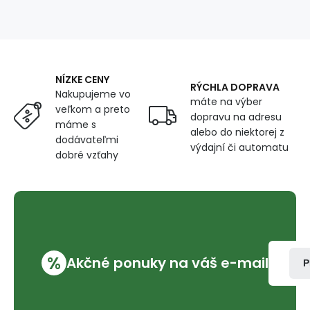
čierna
40
gr/m2
NÍZKE CENY
RÝCHLA DOPRAVA
Nakupujeme vo
máte na výber
veľkom a preto
dopravu na adresu
máme s
alebo do niektorej z
dodávateľmi
výdajní či automatu
dobré vzťahy
%
Akčné ponuky na váš e-mail
P