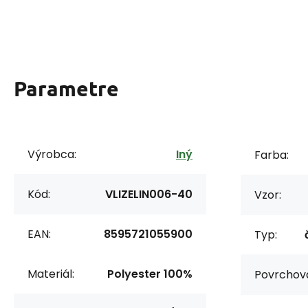
Parametre
Výrobca:
Iný
Farba:
Kód:
VLIZELIN006-40
Vzor:
EAN:
8595721055900
Typ:
Materiál:
Polyester 100%
Povrchov