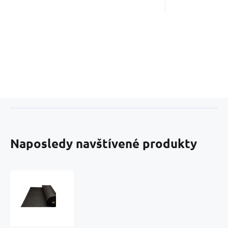
Naposledy navštívené produkty
Vlizelín
bez
lepidla,
farba