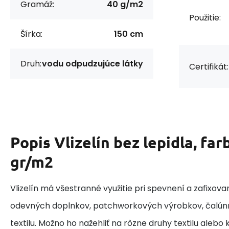
Gramáž:
40 g/m2
Použitie:
Šírka:
150 cm
Druh:
vodu odpudzujúce látky
Certifikát:
Popis
Vlizelín bez lepidla, far
gr/m2
Vlizelín má všestranné využitie pri spevnení a zafixov
odevných doplnkov, patchworkových výrobkov, čalún
textilu. Možno ho nažehliť na rôzne druhy textilu aleb