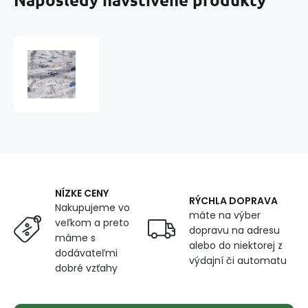
Vianočný
vzor
bavlnenej
látky
206,
metráž
160
cm
NÍZKE CENY
RÝCHLA DOPRAVA
Nakupujeme vo
máte na výber
veľkom a preto
dopravu na adresu
máme s
alebo do niektorej z
dodávateľmi
výdajní či automatu
dobré vzťahy