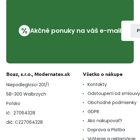
%
Akčné ponuky na váš e-mail
P
Boaz, s.r.o., Modernatex.sk
Všetko o nákupe
Kontakty
Niepodleglosci 201/1
Odstoupení od smlouvy
58-300 Walbrzych
Obchodné podmienky
Poľsko
GDPR
ič: 27064328
Ako nakupovať?
dič: CZ27064328
Doprava a Platba
Vrátenie a reklamácie