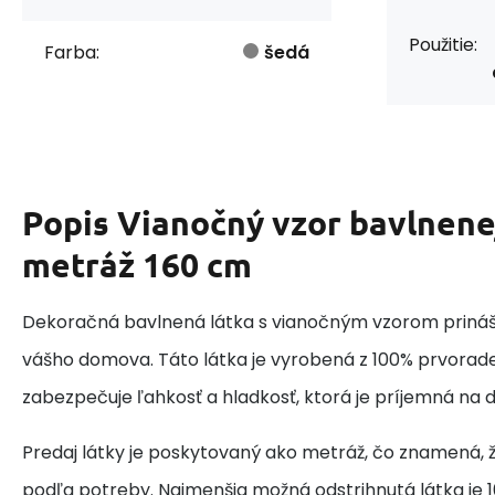
Použitie:
Farba:
šedá
Popis
Vianočný vzor bavlnenej
metráž 160 cm
Dekoračná bavlnená látka s vianočným vzorom prináš
vášho domova. Táto látka je vyrobená z 100% prvorade
zabezpečuje ľahkosť a hladkosť, ktorá je príjemná na d
Predaj látky je poskytovaný ako metráž, čo znamená, ž
podľa potreby. Najmenšia možná odstrihnutá látka je 