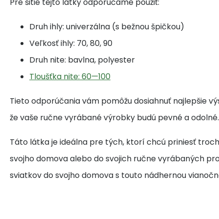
Pre šitie tejto látky odporúčame použiť:
Druh ihly: univerzálna (s bežnou špičkou)
Veľkosť ihly: 70, 80, 90
Druh nite: bavlna, polyester
Tloušťka nite: 60—100
Tieto odporúčania vám pomôžu dosiahnuť najlepšie výsled
že vaše ručne vyrábané výrobky budú pevné a odolné.
Táto látka je ideálna pre tých, ktorí chcú priniesť tro
svojho domova alebo do svojich ručne vyrábaných proj
sviatkov do svojho domova s touto nádhernou vianočn