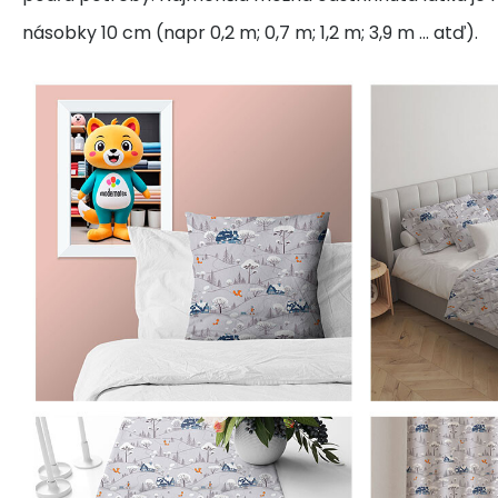
násobky 10 cm (napr 0,2 m; 0,7 m; 1,2 m; 3,9 m ... atď).