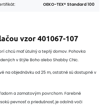
rtifikát:
OEKO-TEX® Standard 100
lačou vzor 401067-107
ktorí chcú mať útulný a teplý domov. Pohovka
iadených v štýle Boho alebo Shabby Chic.
ové na objednávku od 25 m, ostatné sú dostupné v
vzhľadom a zamatovým povrchom. Farebné
okú pevnosť a priedušnosť, je odolná voči