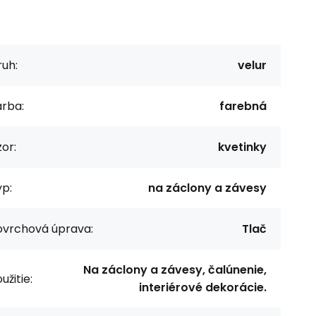
uh:
velur
arba:
farebná
or:
kvetinky
p:
na záclony a závesy
ovrchová úprava:
Tlač
Na záclony a závesy, čalúnenie,
užitie:
interiérové dekorácie.