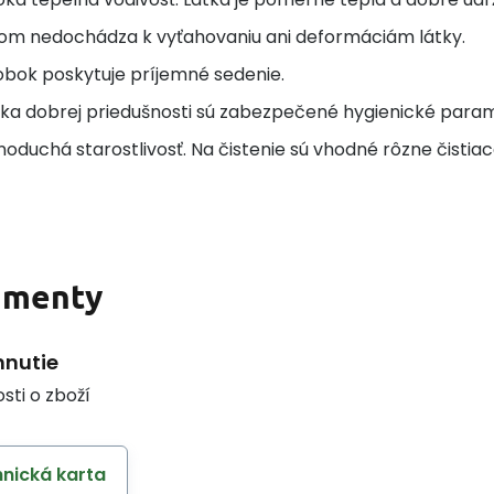
om nedochádza k vyťahovaniu ani deformáciám látky.
obok poskytuje príjemné sedenie.
ka dobrej priedušnosti sú zabezpečené hygienické param
oduchá starostlivosť. Na čistenie sú vhodné rôzne čistiac
umenty
hnutie
sti o zboží
nická karta