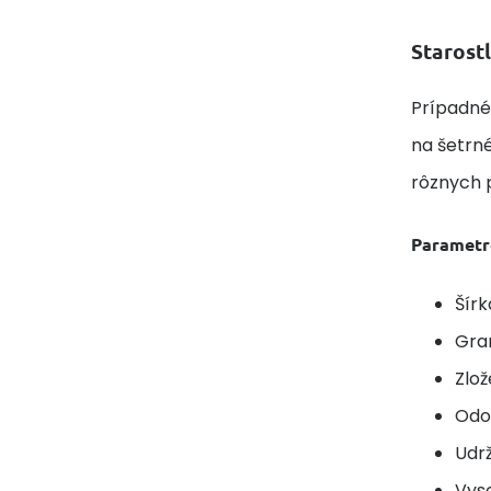
Starostl
Prípadné
na šetrné
rôznych 
Parametr
Šírk
Gra
Zlož
Odol
Udrž
Vyso