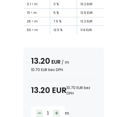
0.1
m
0
%
13.2
EUR
10
m
5
%
12.5
EUR
26
m
7.5
%
12.2
EUR
50
m
12.5
%
11.6
EUR
13.20
EUR
/
m
10.70
EUR
bez DPH
13.20
EUR
10.70
EUR
bez
DPH
m