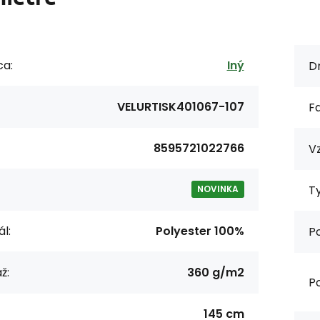
ca:
Iný
Dr
VELURTISK401067-107
F
8595721022766
Vz
Ty
NOVINKA
l:
Polyester 100%
P
ž:
360 g/m2
Po
145 cm