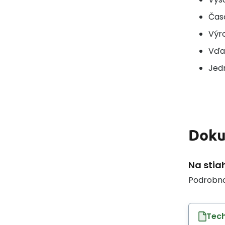
Čas
Výr
Vďa
Jedn
Dok
Na stia
Podrobno
Tech