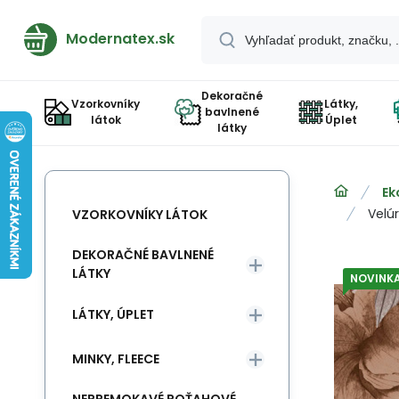
Modernatex.sk
Dekoračné
Vzorkovníky
Látky,
bavlnené
látok
Úplet
látky
Ek
Velú
VZORKOVNÍKY LÁTOK
DEKORAČNÉ BAVLNENÉ
LÁTKY
NOVINK
LÁTKY, ÚPLET
MINKY, FLEECE