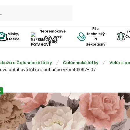
Filc
Nepremokavé
E
Minky,
technický
poťahové
Ča
Fleece
a
látky
dekoračný
okoža a Čalúnnické látky
Čalúnnické látky
Velúr s p
rová poťahová látka s potlačou vzor 401067-107
A