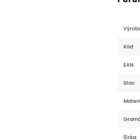
Výrob
Kód:
EAN:
Stav:
Materiá
Gramá
Šírka: