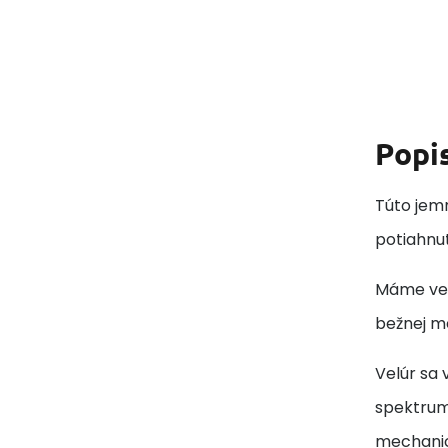
Popi
Túto jemn
potiahnut
Máme vel
bežnej me
Velúr sa
spektrum 
mechanic