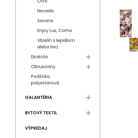
Otto
Nevada
Savana
Enjoy Lux, Como
Vlizelín s lepidlom
alebo bez
Ekokoža
Obrusoviny
Podšívka
polyesterová
GALANTÉRIA
BYTOVÝ TEXTIL
VÝPREDAJ