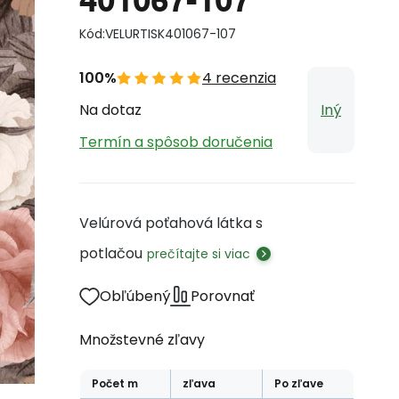
Kód:
VELURTISK401067-107
100%
4 recenzia
Na dotaz
Iný
Termín a spôsob doručenia
Velúrová poťahová látka s
potlačou
prečítajte si viac
Obľúbený
Porovnať
Množstevné zľavy
Počet
m
zľava
Po zľave