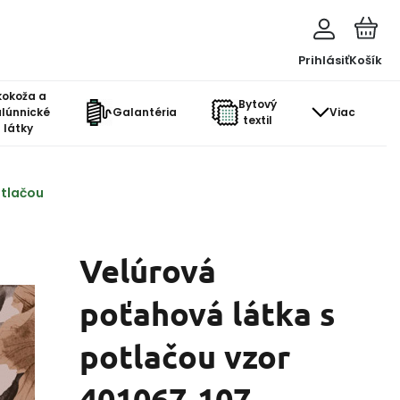
Prihlásiť
Košík
kokoža a
Bytový
lúnnické
Galantéria
Viac
textil
látky
otlačou
Velúrová
poťahová látka s
potlačou vzor
401067-107