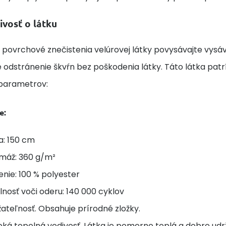
ivosť o látku
 povrchové znečistenia velúrovej látky povysávajte vysáv
 odstránenie škvŕn bez poškodenia látky. Táto látka pat
parametrov:
e:
a: 150 cm
máž: 360 g/m²
enie: 100 % polyester
nosť voči oderu: 140 000 cyklov
ateľnosť. Obsahuje prírodné zložky.
ká tepelná vodivosť. Látka je pomerne teplá a dobre udrž