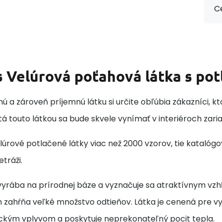
Ce
s
Velúrová poťahová látka s pot
ú a zároveň príjemnú látku si určite obľúbia zákazníci, 
á touto látkou sa bude skvele vynímať v interiéroch zar
úrové potlačené látky viac než 2000 vzorov, tie katalóg
tráži.
 vyrába na prírodnej báze a vyznačuje sa atraktívnym 
zahŕňa veľké množstvo odtieňov. Látka je cenená pre vys
kým vplyvom a poskytuje neprekonateľný pocit tepla.