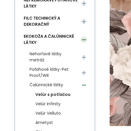
NEPREMOKAVÉ POŤAHOVÉ
LÁTKY
FILC TECHNICKÝ A
DEKORAČNÝ
EKOKOŽA A ČALÚNNICKÉ
LÁTKY
Nehorľavé látky
metráž
Poťahové látky-Pet
Proof/WR
Čalúnnické látky
Velúr s potlačou
Velúr Infinity
Velúr Velluto
Ametyst