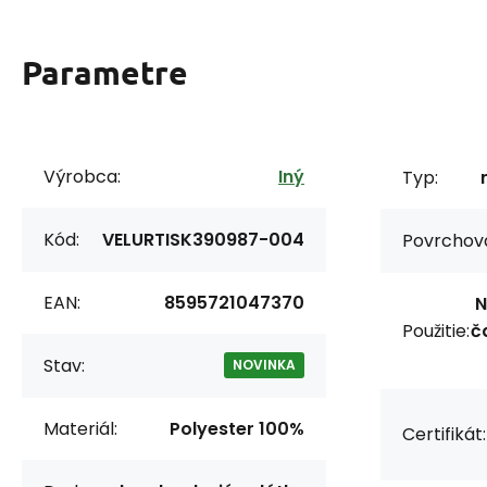
Parametre
Výrobca:
Iný
Typ:
Kód:
VELURTISK390987-004
Povrchov
EAN:
8595721047370
N
Použitie:
č
Stav:
NOVINKA
Materiál:
Polyester 100%
Certifikát: