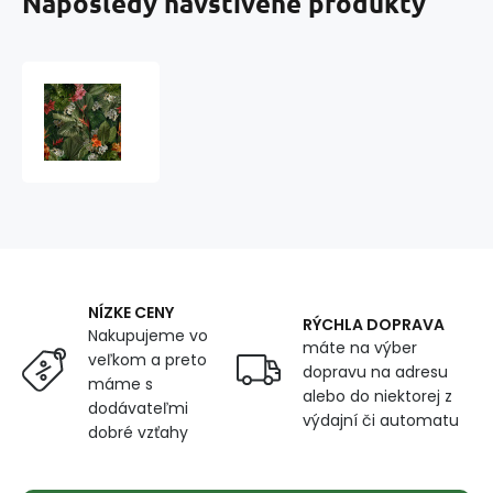
Naposledy navštívené produkty
Velúrová
poťahová
látka
s
potlačou
vzor
390987-
004
NÍZKE CENY
RÝCHLA DOPRAVA
Nakupujeme vo
máte na výber
veľkom a preto
dopravu na adresu
máme s
alebo do niektorej z
dodávateľmi
výdajní či automatu
dobré vzťahy