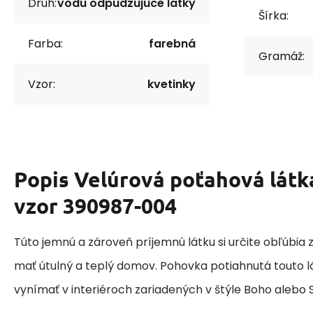
Druh:
vodu odpudzujúce látky
Šírka:
Farba:
farebná
Gramáž:
Vzor:
kvetinky
Popis
Velúrová poťahová látk
vzor 390987-004
Túto jemnú a zároveň príjemnú látku si určite obľúbia z
mať útulný a teplý domov. Pohovka potiahnutá touto l
vynímať v interiéroch zariadených v štýle Boho alebo 