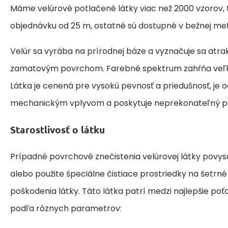
Máme velúrové potlačené látky viac než 2000 vzorov, 
objednávku od 25 m, ostatné sú dostupné v bežnej met
Velúr sa vyrába na prírodnej báze a vyznačuje sa at
zamatovým povrchom. Farebné spektrum zahŕňa veľk
Látka je cenená pre vysokú pevnosť a priedušnosť, je o
mechanickým vplyvom a poskytuje neprekonateľný po
Starostlivosť o látku
Prípadné povrchové znečistenia velúrovej látky povy
alebo použite špeciálne čistiace prostriedky na šetrn
poškodenia látky. Táto látka patrí medzi najlepšie po
podľa rôznych parametrov: