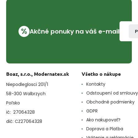
%
Akčné ponuky na váš e-mail
P
Boaz, s.r.o., Modernatex.sk
Všetko o nákupe
Kontakty
Niepodleglosci 201/1
Odstoupení od smlouvy
58-300 Walbrzych
Obchodné podmienky
Poľsko
GDPR
ič: 27064328
Ako nakupovať?
dič: CZ27064328
Doprava a Platba
Vrátenie a reklamácie