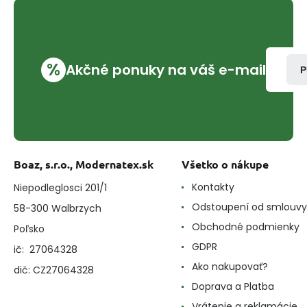
%
Akčné ponuky na váš e-mail
P
Boaz, s.r.o., Modernatex.sk
Všetko o nákupe
Kontakty
Niepodleglosci 201/1
Odstoupení od smlouvy
58-300 Walbrzych
Obchodné podmienky
Poľsko
GDPR
ič: 27064328
Ako nakupovať?
dič: CZ27064328
Doprava a Platba
Vrátenie a reklamácie