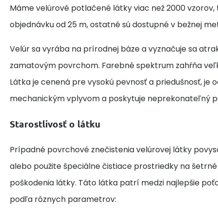
Máme velúrové potlačené látky viac než 2000 vzorov, 
objednávku od 25 m, ostatné sú dostupné v bežnej met
Velúr sa vyrába na prírodnej báze a vyznačuje sa at
zamatovým povrchom. Farebné spektrum zahŕňa veľk
Látka je cenená pre vysokú pevnosť a priedušnosť, je o
mechanickým vplyvom a poskytuje neprekonateľný po
Starostlivosť o látku
Prípadné povrchové znečistenia velúrovej látky povy
alebo použite špeciálne čistiace prostriedky na šetrn
poškodenia látky. Táto látka patrí medzi najlepšie po
podľa rôznych parametrov: