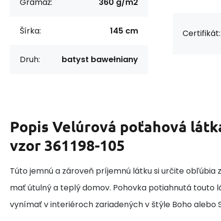
Gramáž:
360 g/m2
Šírka:
145 cm
Certifikát:
Druh:
batyst bawełniany
Popis
Velúrová poťahová látk
vzor 361198-105
Túto jemnú a zároveň príjemnú látku si určite obľúbia z
mať útulný a teplý domov. Pohovka potiahnutá touto l
vynímať v interiéroch zariadených v štýle Boho alebo 