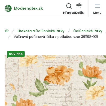
Modernatex.sk
Hľadať
Menu
Ekokoža a Čalúnnické látky
Čalúnnické látky
Velúrová poťahová látka s potlačou vzor 361198-105
NOVINKA