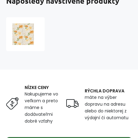
Naposledy navštívené produkty
Velúrová
poťahová
látka
s
potlačou
vzor
361198-
105
NÍZKE CENY
RÝCHLA DOPRAVA
Nakupujeme vo
máte na výber
veľkom a preto
dopravu na adresu
máme s
alebo do niektorej z
dodávateľmi
výdajní či automatu
dobré vzťahy