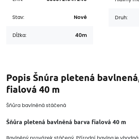
Stav:
Nové
Druh:
Dĺžka:
40m
Popis
Šnúra pletená bavlnená,
fialová 40 m
Šňůra bavlněná stáčená
Šňůra pletená bavlněná barva fialová 40 m
Bavlněný provázek stáčený. Přírodní bavlna je vhodná