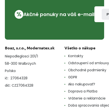
%
Akčné ponuky na váš e-mail
P
Boaz, s.r.o., Modernatex.sk
Všetko o nákupe
Kontakty
Niepodleglosci 201/1
Odstoupení od smlouvy
58-300 Walbrzych
Obchodné podmienky
Poľsko
GDPR
ič: 27064328
Ako nakupovať?
dič: CZ27064328
Doprava a Platba
Vrátenie a reklamácie
Doba spracovania obje