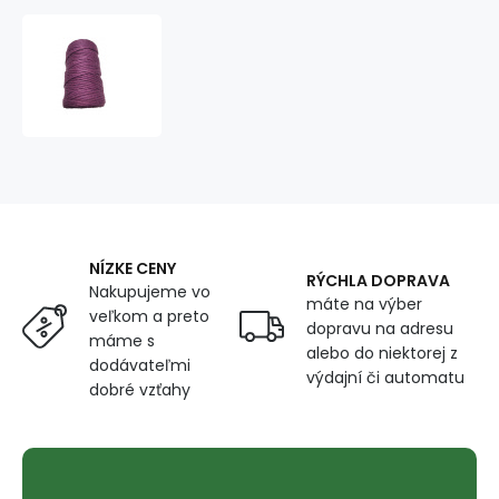
Šnúra
pletená
bavlnená,
farba
fialová
40
m
NÍZKE CENY
RÝCHLA DOPRAVA
Nakupujeme vo
máte na výber
veľkom a preto
dopravu na adresu
máme s
alebo do niektorej z
dodávateľmi
výdajní či automatu
dobré vzťahy