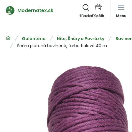
Modernatex.sk
Hľadať
Menu
Galantéria
Nite, Šnúry a Povrázky
Bavlne
Šnúra pletená bavlnená, farba fialová 40 m