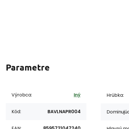
Parametre
Výrobca:
Iný
Hrúbka:
Kód:
BAVLNAPR004
Dominujúc
EAN:
8595721047240
Hlavný ma