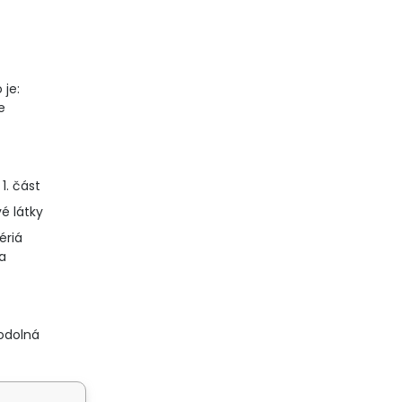
 je:
e
1. část
é látky
tériá
a
odolná