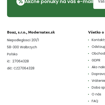
%
Akčné ponuky na váš e-mail
Boaz, s.r.o., Modernatex.sk
Všetko o
Kontakt
Niepodleglosci 201/1
Odstoup
58-300 Walbrzych
Obchod
Poľsko
GDPR
ič: 27064328
Ako nak
dič: CZ27064328
Doprava
Vráteni
Doba sp
O nás
FAQ