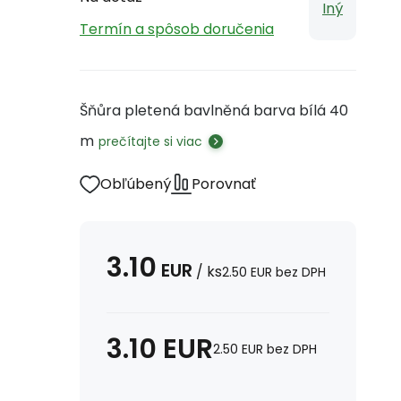
Iný
Termín a spôsob doručenia
Šňůra pletená bavlněná barva bílá 40
m
prečítajte si viac
Obľúbený
Porovnať
3.10
EUR
/
ks
2.50
EUR
bez DPH
3.10
EUR
2.50
EUR
bez DPH