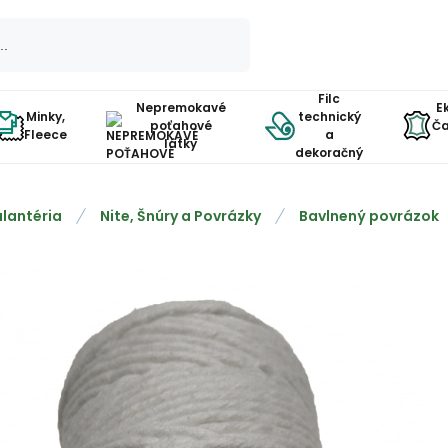
Filc
Nepremokavé
E
Minky,
technický
poťahové
Ča
Fleece
a
látky
dekoračný
lantéria
Nite, Šnúry a Povrázky
Bavlnený povrázok