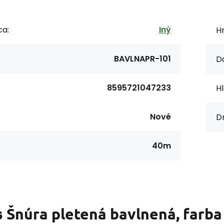
ca:
Iný
H
BAVLNAPR-101
D
8595721047233
Hl
Nové
Dr
40m
s
Šnúra pletená bavlnená, farba