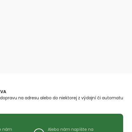
AVA
dopravu na adresu alebo do niektorej z výdajní či automatu
te nám
Alebo nám napíšte na