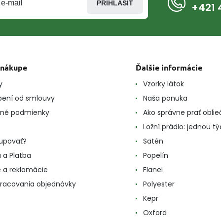
PRIHLÁSIŤ
+421 
 nákupe
Ďalšie informácie
y
Vzorky látok
ení od smlouvy
Naša ponuka
né podmienky
Ako správne prať oblie
Ložní prádlo: jednou t
upovať?
Satén
 a Platba
Popelín
e a reklamácie
Flanel
racovania objednávky
Polyester
Kepr
Oxford