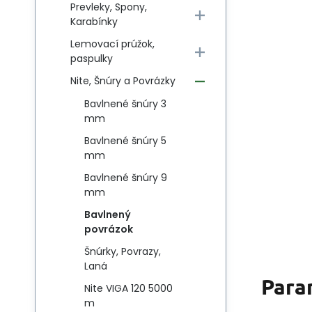
Prevleky, Spony,
Karabínky
Lemovací prúžok,
paspulky
Nite, Šnúry a Povrázky
Bavlnené šnúry 3
mm
Bavlnené šnúry 5
mm
Bavlnené šnúry 9
mm
Bavlnený
povrázok
Šnúrky, Povrazy,
Laná
Para
Nite VIGA 120 5000
m