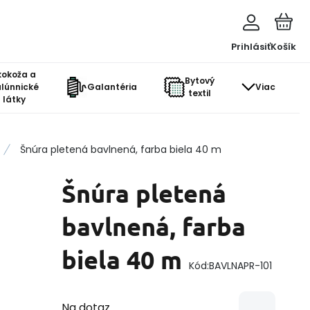
Prihlásiť
Košík
kokoža a
Bytový
lúnnické
Galantéria
Viac
textil
látky
Šnúra pletená bavlnená, farba biela 40 m
Šnúra pletená
bavlnená, farba
biela 40 m
Kód:
BAVLNAPR-101
Na dotaz