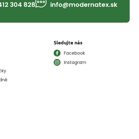
412 304 828
info@modernatex.sk
Sledujte nás
Facebook
Instagram
čky
ýdně