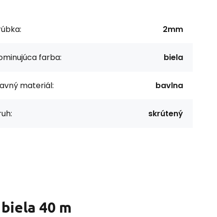
rúbka:
2mm
ominujúca farba:
biela
avný materiál:
bavlna
uh:
skrútený
 biela 40 m