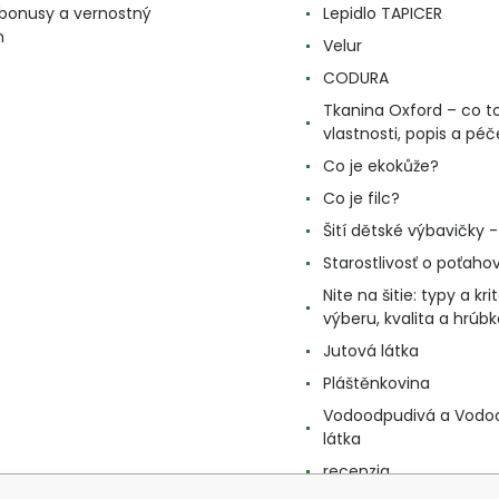
, bonusy a vernostný
Lepidlo TAPICER
m
Velur
CODURA
Tkanina Oxford – co to
vlastnosti, popis a péč
Co je ekokůže?
Co je filc?
Šití dětské výbavičky - 
Starostlivosť o poťahov
Nite na šitie: typy a kri
výberu, kvalita a hrúbk
Jutová látka
Pláštěnkovina
Vodoodpudivá a Vodo
látka
recenzia