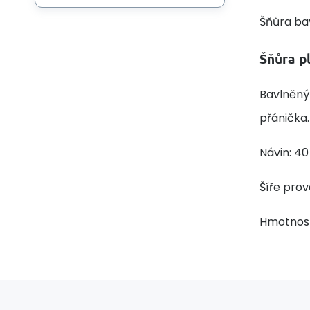
Šňůra ba
Šňůra p
Bavlněný
přánička.
Návin: 4
Šíře pro
Hmotnost