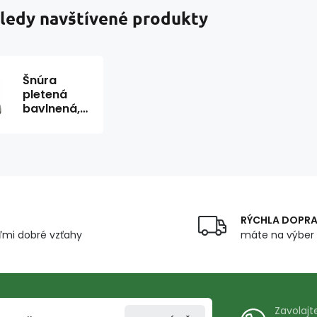
ledy navštívené produkty
Šnúra
pletená
bavlnená,
farba biela
40 m
RÝCHLA DOPR
mi dobré vzťahy
máte na výber 
Zavolaj