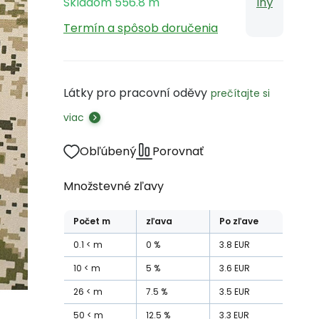
Skladom
556.8
m
Iný
Termín a spôsob doručenia
Látky pro pracovní oděvy
prečítajte si
viac
Obľúbený
Porovnať
Množstevné zľavy
Počet
m
zľava
Po zľave
0.1
m
0
%
3.8
EUR
10
m
5
%
3.6
EUR
26
m
7.5
%
3.5
EUR
50
m
12.5
%
3.3
EUR