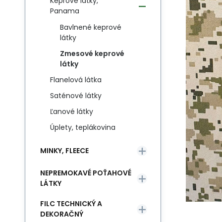
Keprové látky,
Panama
Bavlnené keprové
látky
Zmesové keprové
látky
Flanelová látka
Saténové látky
Ľanové látky
Úplety, teplákovina
MINKY, FLEECE
NEPREMOKAVÉ POŤAHOVÉ
LÁTKY
FILC TECHNICKÝ A
DEKORAČNÝ