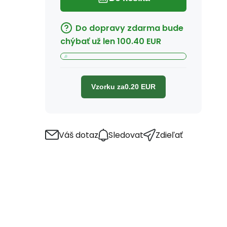
Do dopravy zdarma bude
chýbať už len
100.40
EUR
Vzorku za
0.20
EUR
Váš dotaz
Sledovat
Zdieľať