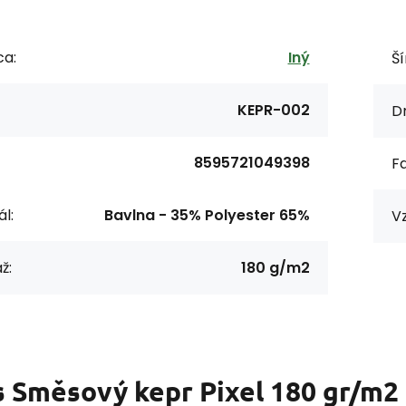
ca:
Iný
Ší
KEPR-002
Dr
8595721049398
F
l:
Bavlna - 35% Polyester 65%
Vz
ž:
180 g/m2
s
Směsový kepr Pixel 180 gr/m2