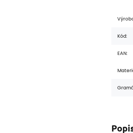
Výrob
Kód:
EAN:
Materiá
Gramá
Popi