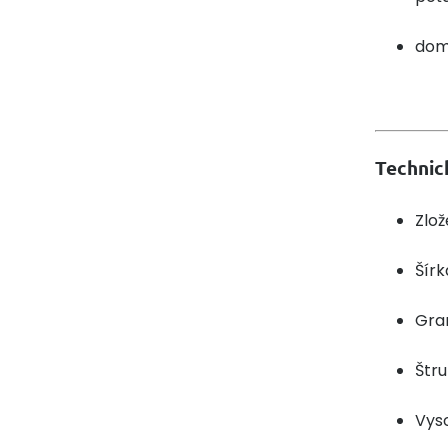
domá
Technic
Zlož
Šírk
Gra
Štr
Vyso