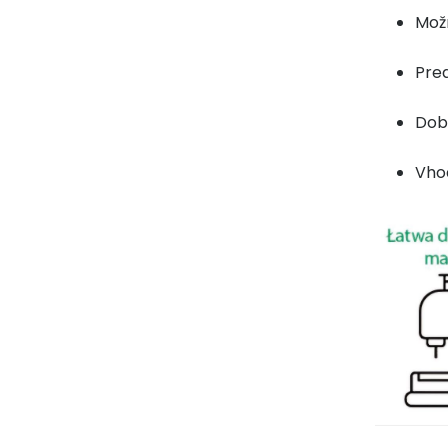
Možn
Pred
Dobr
Vho