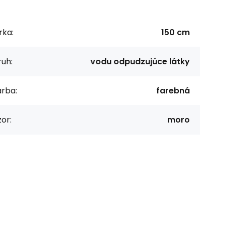
rka:
150 cm
uh:
vodu odpudzujúce látky
arba:
farebná
or:
moro