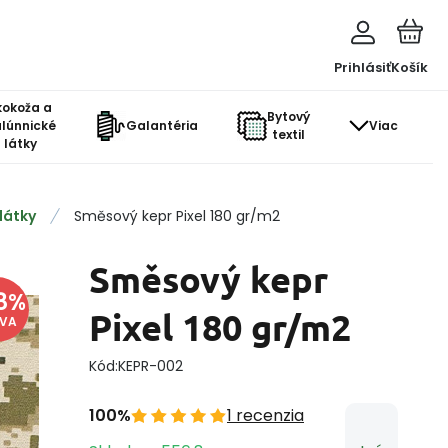
Prihlásiť
Košík
kokoža a
Bytový
lúnnické
Galantéria
Viac
textil
látky
látky
Směsový kepr Pixel 180 gr/m2
Směsový kepr
8
%
Pixel 180 gr/m2
AVA
Kód:
KEPR-002
100%
1 recenzia