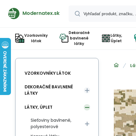
Modernatex.sk
Dekoračné
Vzorkovníky
Látky,
bavlnené
látok
Úplet
látky
Lá
VZORKOVNÍKY LÁTOK
DEKORAČNÉ BAVLNENÉ
LÁTKY
LÁTKY, ÚPLET
Sieťoviny bavlnené,
polyesterové