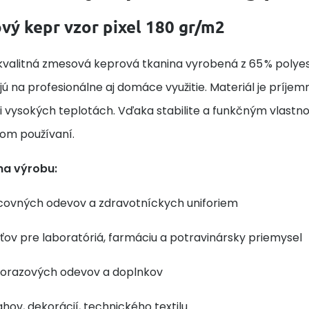
ý kepr vzor pixel 180 gr/m2
kvalitná zmesová keprová tkanina vyrobená z 65 % polyest
ú na profesionálne aj domáce využitie. Materiál je príje
i vysokých teplotách. Vďaka stabilite a funkčným vlastnos
nom používaní.
na výrobu:
covných odevov a zdravotníckych uniforiem
ťov pre laboratóriá, farmáciu a potravinársky priemysel
norazových odevov a doplnkov
hov, dekorácií, technického textilu