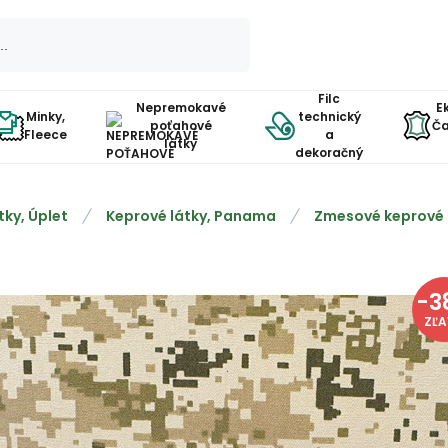
Filc
Nepremokavé
E
Minky,
technický
poťahové
Ča
Fleece
a
látky
dekoračný
tky, Úplet
Keprové látky, Panama
Zmesové keprové 
-
3
ZĽ