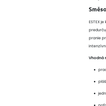
Směsov
ESTEX je 
predurčuj
pranie pr
intenzív
Vhodná 
pra
pláš
jed
poťa