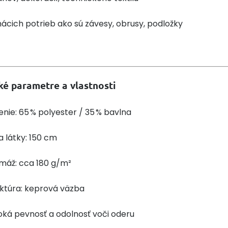
cich potrieb ako sú závesy, obrusy, podložky
ké parametre a vlastnosti
enie: 65 % polyester / 35 % bavlna
a látky: 150 cm
máž: cca 180 g/m²
uktúra: keprová väzba
ká pevnosť a odolnosť voči oderu