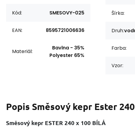
Kód:
SMESOVY-025
Šírka:
EAN:
8595721006636
Druh:
vodu
Bavlna - 35%
Farba:
Materiál:
Polyester 65%
Vzor:
Popis
Směsový kepr Ester 240
Směsový kepr ESTER 240 x 100 BÍLÁ