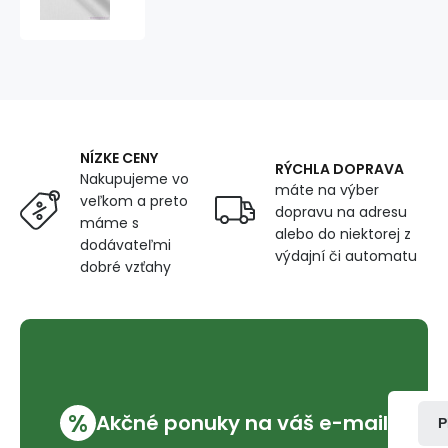
Ester
240x100
Bílá
NÍZKE CENY
RÝCHLA DOPRAVA
Nakupujeme vo
máte na výber
veľkom a preto
dopravu na adresu
máme s
alebo do niektorej z
dodávateľmi
výdajní či automatu
dobré vzťahy
%
Akčné ponuky na váš e-mail
P