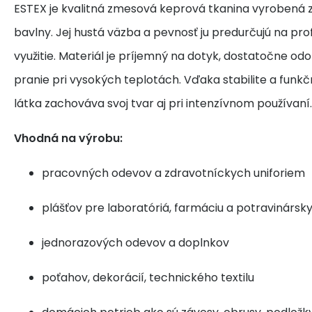
ESTEX je kvalitná zmesová keprová tkanina vyrobená z
bavlny. Jej hustá väzba a pevnosť ju predurčujú na pr
využitie. Materiál je príjemný na dotyk, dostatočne od
pranie pri vysokých teplotách. Vďaka stabilite a funk
látka zachováva svoj tvar aj pri intenzívnom používaní.
Vhodná na výrobu:
pracovných odevov a zdravotníckych uniforiem
plášťov pre laboratóriá, farmáciu a potravinársk
jednorazových odevov a doplnkov
poťahov, dekorácií, technického textilu