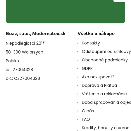
Boaz, s.r.o., Modernatex.sk
Všetko o nákupe
Kontakty
Niepodleglosci 201/1
Odstoupení od smlouvy
58-300 Walbrzych
Obchodné podmienky
Poľsko
GDPR
ič: 27064328
Ako nakupovať?
dič: CZ27064328
Doprava a Platba
Vrátenie a reklamácie
Doba spracovania obje
O nás
FAQ
Kredity, bonusy a verno