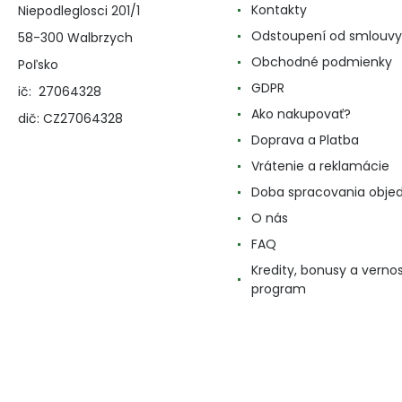
Kontakty
Niepodleglosci 201/1
Odstoupení od smlouvy
58-300 Walbrzych
Obchodné podmienky
Poľsko
GDPR
ič: 27064328
Ako nakupovať?
dič: CZ27064328
Doprava a Platba
Vrátenie a reklamácie
Doba spracovania obje
O nás
FAQ
Kredity, bonusy a verno
program