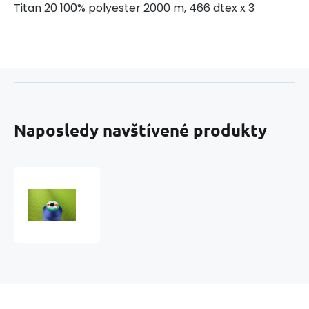
Titan 20 100% polyester 2000 m, 466 dtex x 3
Naposledy navštívené produkty
Šijacia
niť
Titan
20,
návin
2000
m,
typ
2784