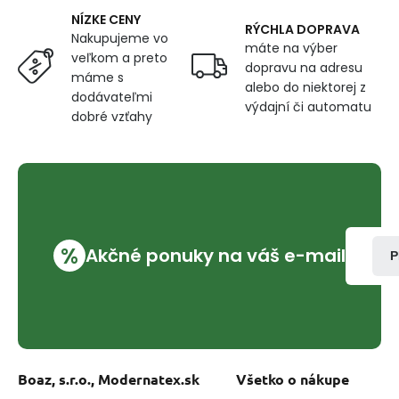
NÍZKE CENY
RÝCHLA DOPRAVA
Nakupujeme vo
máte na výber
veľkom a preto
dopravu na adresu
máme s
alebo do niektorej z
dodávateľmi
výdajní či automatu
dobré vzťahy
%
Akčné ponuky na váš e-mail
P
Boaz, s.r.o., Modernatex.sk
Všetko o nákupe