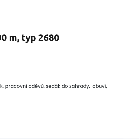
00 m, typ 2680
átek, pracovní oděvů, sedák do zahrady, obuví,