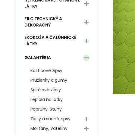
NEPREMOKAVÉ POŤAHOVÉ
LÁTKY
FILC TECHNICKÝ A
DEKORAČNÝ
EKOKOŽA A ČALÚNNICKÉ
LÁTKY
GALANTÉRIA
Kosticové zipsy
Pružienky a gumy
Špirálové zipsy
Lepidla na látky
Popruhy, Stuhy
Zipsy a suché zipsy
Molitany, Vatelíny