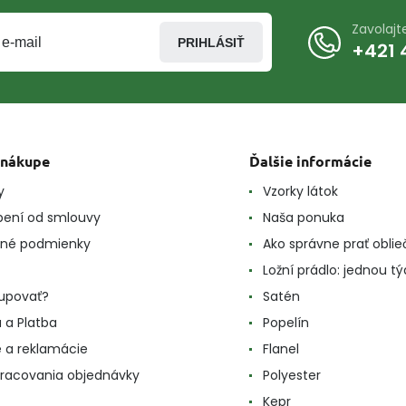
Zavolaj
PRIHLÁSIŤ
+421 
 nákupe
Ďalšie informácie
y
Vzorky látok
ení od smlouvy
Naša ponuka
né podmienky
Ako správne prať oblie
Ložní prádlo: jednou t
upovať?
Satén
 a Platba
Popelín
e a reklamácie
Flanel
racovania objednávky
Polyester
Kepr