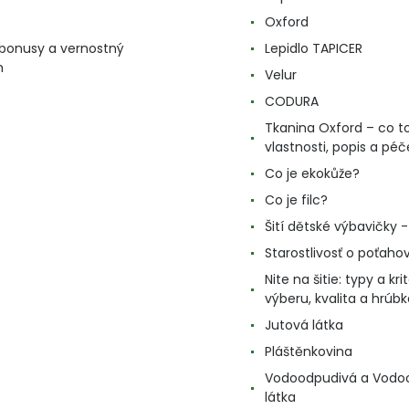
Oxford
, bonusy a vernostný
Lepidlo TAPICER
m
Velur
CODURA
Tkanina Oxford – co to
vlastnosti, popis a péč
Co je ekokůže?
Co je filc?
Šití dětské výbavičky - 
Starostlivosť o poťahov
Nite na šitie: typy a kri
výberu, kvalita a hrúbk
Jutová látka
Pláštěnkovina
Vodoodpudivá a Vodo
látka