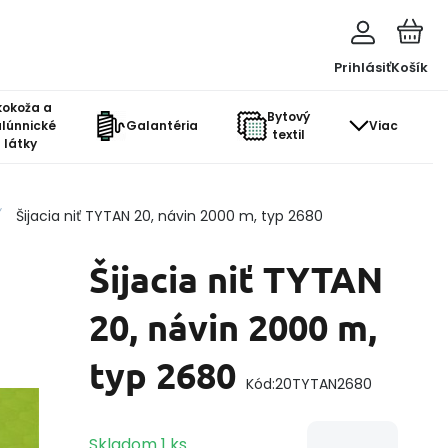
Prihlásiť
Košík
kokoža a
Bytový
lúnnické
Galantéria
Viac
textil
látky
Šijacia niť TYTAN 20, návin 2000 m, typ 2680
Šijacia niť TYTAN
20, návin 2000 m,
typ 2680
Kód:
20TYTAN2680
Skladom
1
ks