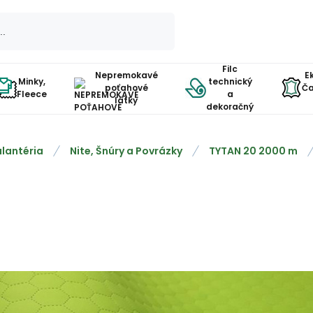
Filc
Nepremokavé
E
Minky,
technický
poťahové
Ča
Fleece
a
látky
dekoračný
lantéria
Nite, Šnúry a Povrázky
TYTAN 20 2000 m