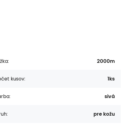
žka:
2000m
čet kusov:
1ks
arba:
sivá
uh:
pre kožu