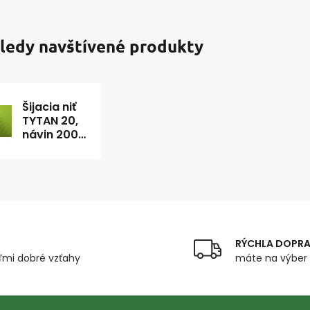
ledy navštívené produkty
Šijacia niť
TYTAN 20,
návin 2000
m, typ
2680
RÝCHLA DOPR
mi dobré vzťahy
máte na výber 