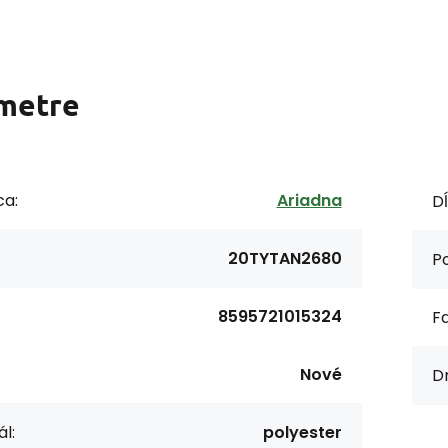
metre
ca:
Ariadna
Dĺ
20TYTAN2680
Po
8595721015324
F
Nové
Dr
l:
polyester