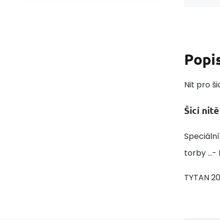
Popi
Nit pro š
Šicí ni
Speciální
torby ...
TYTAN 20