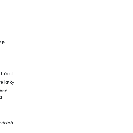
 je:
e
1. část
é látky
tériá
a
odolná