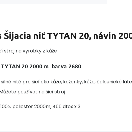
s
Šijacia niť TYTAN 20, návin 20
icí stroj na vyrobky z kůže
tě TYTAN 20 2000 m barva 2680
 silné nitě pro šicí eko kůže, koženky, kůže, čalounické l
- Můžete používat na šicí stroj
100% poliester 2000m, 466 dtex x 3