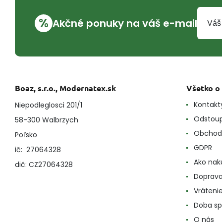
%
Akčné ponuky na váš e-mail
Boaz, s.r.o., Modernatex.sk
Všetko o
Kontakt
Niepodleglosci 201/1
Odstoup
58-300 Walbrzych
Obchod
Poľsko
GDPR
ič: 27064328
Ako nak
dič: CZ27064328
Doprava
Vráteni
Doba sp
O nás