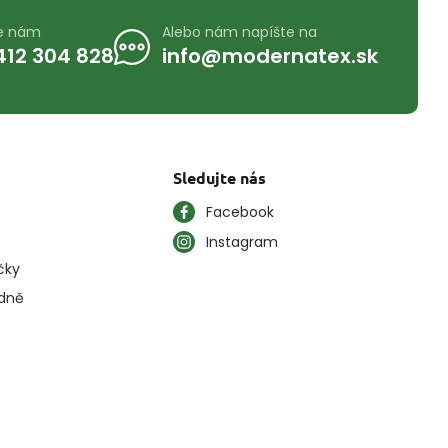
te nám
Alebo nám napíšte na
412 304 828
info@modernatex.sk
Sledujte nás
Facebook
Instagram
čky
ýdně