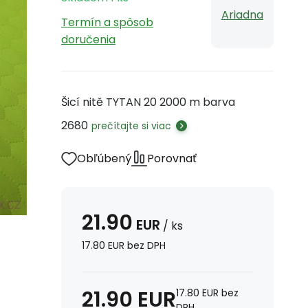
Ariadna
Termín a spôsob
doručenia
Šicí nitě TYTAN 20 2000 m barva
2680
prečítajte si viac
Obľúbený
Porovnať
21.90
EUR
/
ks
17.80
EUR
bez DPH
21.90
EUR
17.80
EUR
bez
DPH