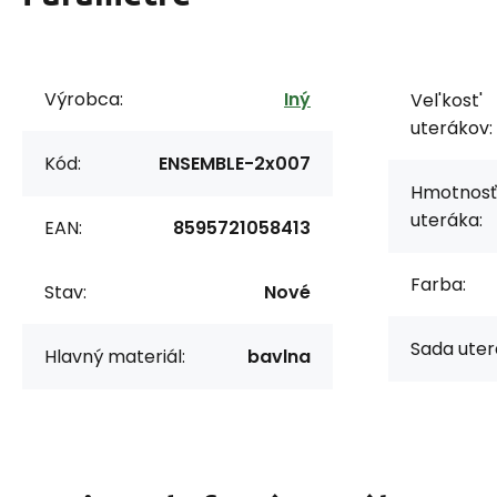
Výrobca:
Iný
Vel'kost'
uterákov:
Kód:
ENSEMBLE-2x007
Hmotnosť
uteráka:
EAN:
8595721058413
Farba:
Stav:
Nové
Sada uter
Hlavný materiál:
bavlna