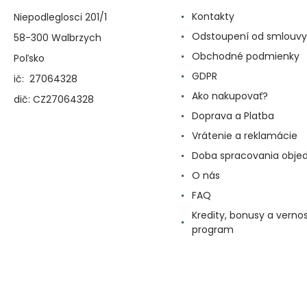
Kontakty
Niepodleglosci 201/1
Odstoupení od smlouvy
58-300 Walbrzych
Obchodné podmienky
Poľsko
GDPR
ič: 27064328
Ako nakupovať?
dič: CZ27064328
Doprava a Platba
Vrátenie a reklamácie
Doba spracovania obje
O nás
FAQ
Kredity, bonusy a verno
program