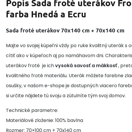
Popis
Sada froté uterákov Frot
farba Hnedá a Ecru
Sada froté uterákov 70x140 cm + 70x140 cm
Majte vo svojej kúpeľni vždy po ruke kvalitný uterák s 
cítiť ako v kúpeľoch aj po namáhavom dni. Charakteris
uterákov froté je ich
vysoká savosť a mäkkosť
, pre
kvalitného froté materiálu. Uterák môžete farebne zlad
osušky, v našom e-shope je dostupných viacero farebn
si určite nájdete tú svoju a zútulníte tým svoj domov.
Technické parametre:
Materiálové zloženie: 100% bavlna
Rozmer: 70×100 cm + 70x140 cm