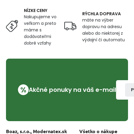
a
Ecru
NÍZKE CENY
RÝCHLA DOPRAVA
Nakupujeme vo
máte na výber
veľkom a preto
dopravu na adresu
máme s
alebo do niektorej z
dodávateľmi
výdajní či automatu
dobré vzťahy
%
Akčné ponuky na váš e-mail
P
Boaz, s.r.o., Modernatex.sk
Všetko o nákupe