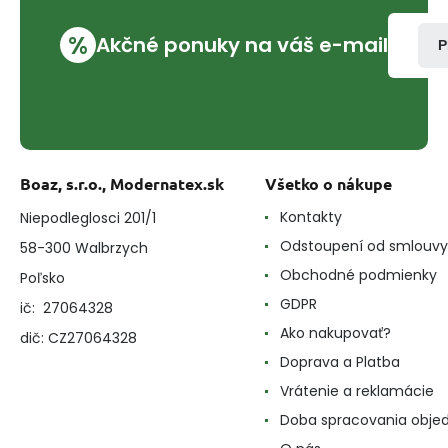
%
Akčné ponuky na váš e-mail
P
Boaz, s.r.o., Modernatex.sk
Všetko o nákupe
Kontakty
Niepodleglosci 201/1
Odstoupení od smlouvy
58-300 Walbrzych
Obchodné podmienky
Poľsko
GDPR
ič: 27064328
Ako nakupovať?
dič: CZ27064328
Doprava a Platba
Vrátenie a reklamácie
Doba spracovania obje