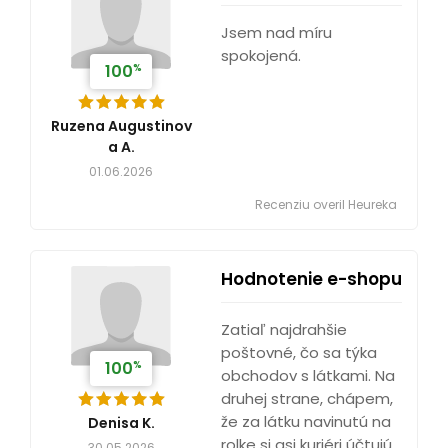
Jsem nad míru
spokojená.
%
100
Ruzena Augustinov
a A.
01.06.2026
Recenziu overil Heureka
Hodnotenie e-shopu
Zatiaľ najdrahšie
poštovné, čo sa týka
%
100
obchodov s látkami. Na
druhej strane, chápem,
že za látku navinutú na
Denisa K.
rolke si asi kuriéri účtujú
30.05.2026