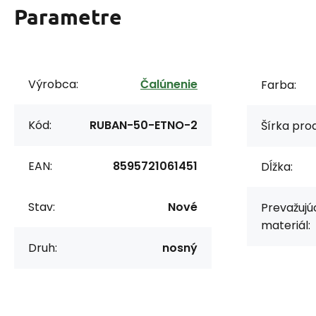
Parametre
Výrobca:
Čalúnenie
Farba:
Kód:
RUBAN-50-ETNO-2
Šírka prod
EAN:
8595721061451
Dĺžka:
Stav:
Nové
Prevažujú
materiál:
Druh:
nosný