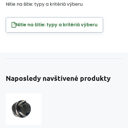
Nitie na šitie: typy a kritériá výberu
Nitie na šitie: typy a kritériá výberu
Naposledy navštívené produkty
Polypropylénový
popruh
50
mm
Mozaika