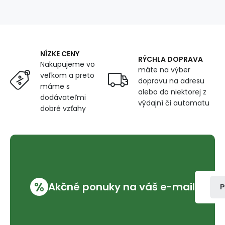
(balení
50
m)
NÍZKE CENY
RÝCHLA DOPRAVA
Nakupujeme vo
máte na výber
veľkom a preto
dopravu na adresu
máme s
alebo do niektorej z
dodávateľmi
výdajní či automatu
dobré vzťahy
%
Akčné ponuky na váš e-mail
P