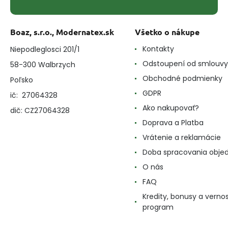
Boaz, s.r.o., Modernatex.sk
Všetko o nákupe
Kontakty
Niepodleglosci 201/1
Odstoupení od smlouvy
58-300 Walbrzych
Obchodné podmienky
Poľsko
GDPR
ič: 27064328
Ako nakupovať?
dič: CZ27064328
Doprava a Platba
Vrátenie a reklamácie
Doba spracovania obje
O nás
FAQ
Kredity, bonusy a verno
program