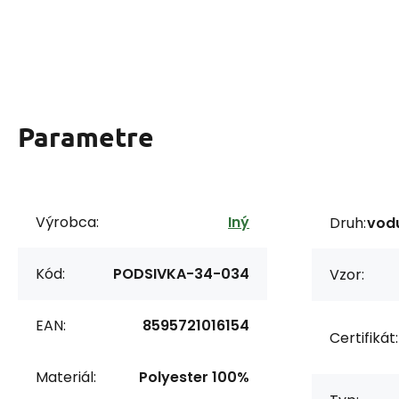
Parametre
Výrobca:
Iný
Druh:
vodu
Kód:
PODSIVKA-34-034
Vzor:
EAN:
8595721016154
Certifikát:
Materiál:
Polyester 100%