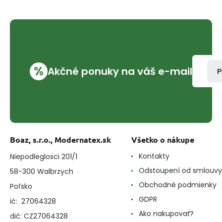
%
Akčné ponuky na váš e-mail
P
Boaz, s.r.o., Modernatex.sk
Všetko o nákupe
Kontakty
Niepodleglosci 201/1
Odstoupení od smlouvy
58-300 Walbrzych
Obchodné podmienky
Poľsko
GDPR
ič: 27064328
Ako nakupovať?
dič: CZ27064328