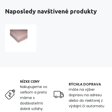
Naposledy navštívené produkty
Podšívka
polyestrová,
farba
staroružová,
metráž
150
cm
NÍZKE CENY
RÝCHLA DOPRAVA
Nakupujeme vo
máte na výber
veľkom a preto
dopravu na adresu
máme s
alebo do niektorej z
dodávateľmi
výdajní či automatu
dobré vzťahy