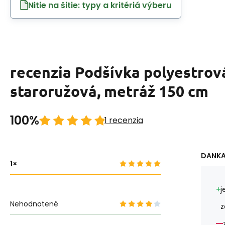
Nitie na šitie: typy a kritériá výberu
recenzia Podšívka polyestrová
staroružová, metráž 150 cm
100%
1 recenzia
DANKA
1
j
Nehodnotené
z