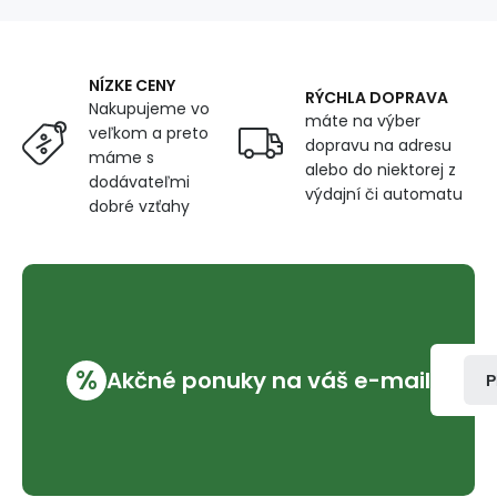
farba
čierna,
balenie
25
NÍZKE CENY
m
RÝCHLA DOPRAVA
Nakupujeme vo
máte na výber
veľkom a preto
dopravu na adresu
máme s
alebo do niektorej z
dodávateľmi
výdajní či automatu
dobré vzťahy
%
Akčné ponuky na váš e-mail
P