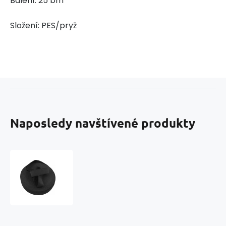
Balení: 25 bm
Složení: PES/pryž
Naposledy navštívené produkty
Plochá
odevná
guma,
šírka
40
mm,