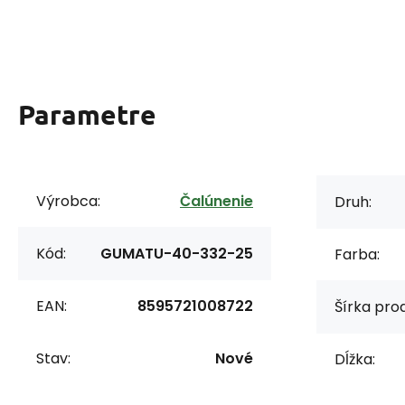
Parametre
Výrobca:
Čalúnenie
Druh:
Kód:
GUMATU-40-332-25
Farba:
EAN:
8595721008722
Šírka prod
Stav:
Nové
Dĺžka: