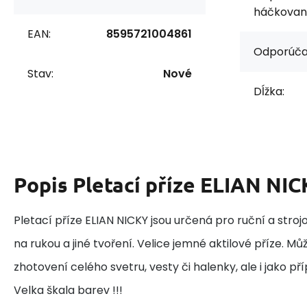
háčkovani
EAN:
8595721004861
Odporúča
Stav:
Nové
Dĺžka:
Popis
Pletací příze ELIAN NI
Pletací příze ELIAN NICKY jsou určená pro ruční a stro
na rukou a jiné tvoření. Velice jemné aktilové příze. Mů
zhotovení celého svetru, vesty či halenky, ale i jako příp
Velka škala barev !!!