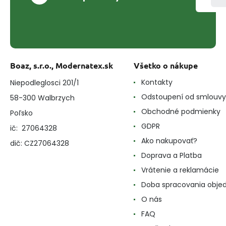
Boaz, s.r.o., Modernatex.sk
Všetko o nákupe
Kontakty
Niepodleglosci 201/1
Odstoupení od smlouvy
58-300 Walbrzych
Obchodné podmienky
Poľsko
GDPR
ič: 27064328
Ako nakupovať?
dič: CZ27064328
Doprava a Platba
Vrátenie a reklamácie
Doba spracovania obje
O nás
FAQ