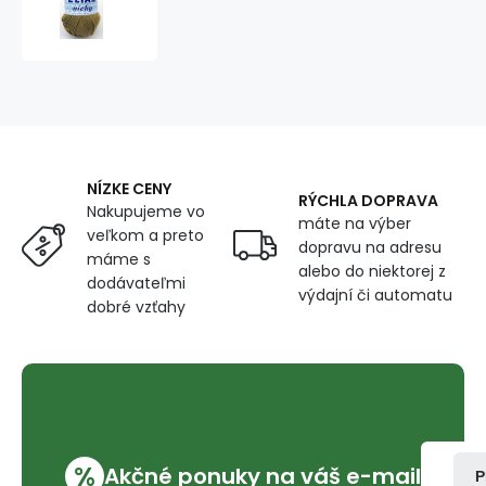
příze
ELIAN
NICKY
1552
NÍZKE CENY
RÝCHLA DOPRAVA
Nakupujeme vo
máte na výber
veľkom a preto
dopravu na adresu
máme s
alebo do niektorej z
dodávateľmi
výdajní či automatu
dobré vzťahy
%
Akčné ponuky na váš e-mail
P