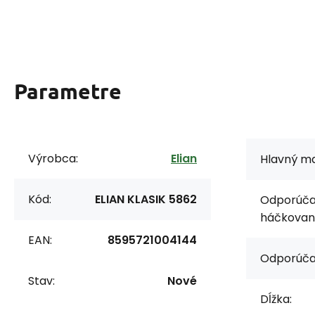
Parametre
Výrobca:
Elian
Hlavný ma
Kód:
ELIAN KLASIK 5862
Odporúčan
háčkovani
EAN:
8595721004144
Odporúča
Stav:
Nové
Dĺžka: