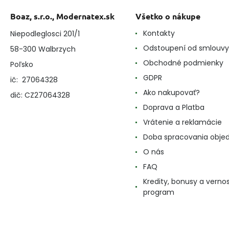
Boaz, s.r.o., Modernatex.sk
Všetko o nákupe
Kontakty
Niepodleglosci 201/1
Odstoupení od smlouvy
58-300 Walbrzych
Obchodné podmienky
Poľsko
GDPR
ič: 27064328
Ako nakupovať?
dič: CZ27064328
Doprava a Platba
Vrátenie a reklamácie
Doba spracovania obje
O nás
FAQ
Kredity, bonusy a verno
program