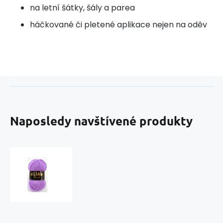
na letní šátky, šály a parea
háčkované či pletené aplikace nejen na oděv
Naposledy navštívené produkty
Pletací
příze
ELIAN
KLASIK
5862