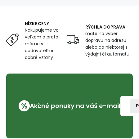
NÍZKE CENY
RÝCHLA DOPRAVA
Nakupujeme vo
máte na výber
veľkom a preto
dopravu na adresu
máme s
alebo do niektorej z
dodávateľmi
výdajní či automatu
dobré vzťahy
%
Akčné ponuky na váš e-mail
P