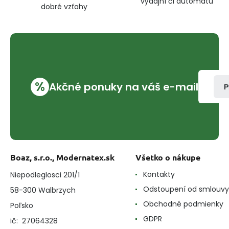
výdajní či automatu
dobré vzťahy
%
Akčné ponuky na váš e-mail
P
Boaz, s.r.o., Modernatex.sk
Všetko o nákupe
Kontakty
Niepodleglosci 201/1
Odstoupení od smlouvy
58-300 Walbrzych
Obchodné podmienky
Poľsko
GDPR
ič: 27064328