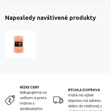
Naposledy navštívené produkty
Pletací
příze
ELIAN
KLASIK
1292
NÍZKE CENY
RÝCHLA DOPRAVA
Nakupujeme vo
máte na výber
veľkom a preto
dopravu na adresu
máme s
alebo do niektorej z
dodávateľmi