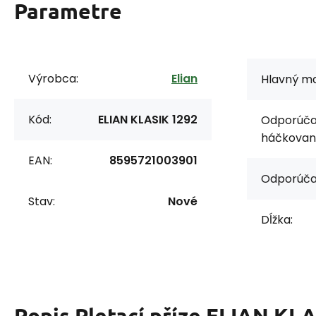
Parametre
Výrobca:
Elian
Hlavný ma
Kód:
ELIAN KLASIK 1292
Odporúčan
háčkovani
EAN:
8595721003901
Odporúča
Stav:
Nové
Dĺžka:
Popis
Pletací příze ELIAN KL