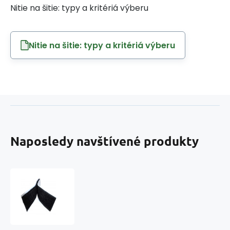
Nitie na šitie: typy a kritériá výberu
Nitie na šitie: typy a kritériá výberu
Naposledy navštívené produkty
Pásik
na
suchý
zips
s