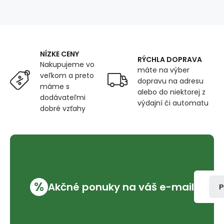
lepidlom,
farba
Černá
2x10
cm,
NÍZKE CENY
šírka
RÝCHLA DOPRAVA
Nakupujeme vo
50
máte na výber
veľkom a preto
mm
dopravu na adresu
máme s
alebo do niektorej z
dodávateľmi
výdajní či automatu
dobré vzťahy
%
Akčné ponuky na váš e-mail
P