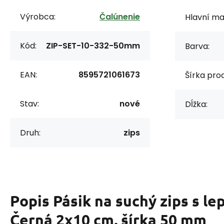
Výrobca:
Čalúnenie
Hlavní mat
Kód:
ZIP-SET-10-332-50mm
Barva:
EAN:
8595721061673
Šírka prod
Stav:
nové
Dĺžka:
Druh:
zips
Popis
Pásik na suchý zips s le
Černá 2x10 cm, šírka 50 mm