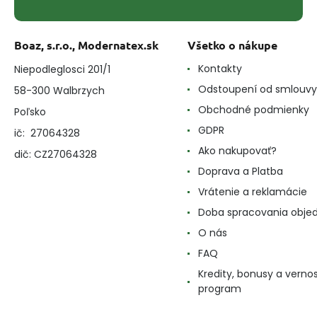
Boaz, s.r.o., Modernatex.sk
Všetko o nákupe
Kontakty
Niepodleglosci 201/1
Odstoupení od smlouvy
58-300 Walbrzych
Obchodné podmienky
Poľsko
GDPR
ič: 27064328
Ako nakupovať?
dič: CZ27064328
Doprava a Platba
Vrátenie a reklamácie
Doba spracovania obje
O nás
FAQ
Kredity, bonusy a verno
program