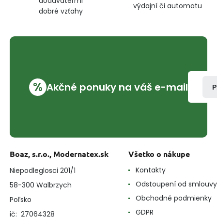
dodávateľmi
výdajní či automatu
dobré vzťahy
%
Akčné ponuky na váš e-mail
P
Boaz, s.r.o., Modernatex.sk
Všetko o nákupe
Kontakty
Niepodleglosci 201/1
Odstoupení od smlouvy
58-300 Walbrzych
Obchodné podmienky
Poľsko
GDPR
ič: 27064328