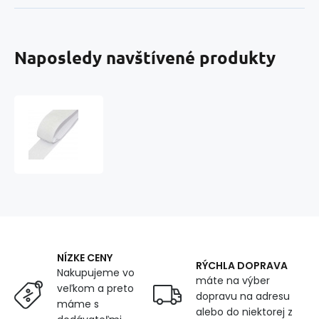
Naposledy navštívené produkty
Pásik
na
suchý
zips
s
lepidlom,
farba
Biela
dlžka
25
NÍZKE CENY
cm,
RÝCHLA DOPRAVA
Nakupujeme vo
šírka
máte na výber
veľkom a preto
100
dopravu na adresu
máme s
mm
alebo do niektorej z