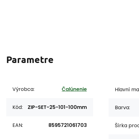
Parametre
Výrobca:
Čalúnenie
Hlavní mat
Kód:
ZIP-SET-25-101-100mm
Barva:
EAN:
8595721061703
Šírka prod