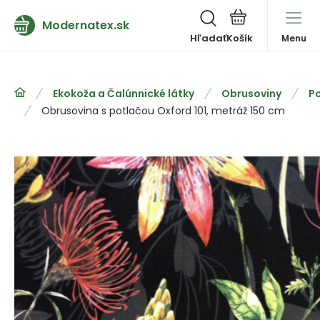
Modernatex.sk
Hľadať
Menu
Ekokoža a Čalúnnické látky
Obrusoviny
Po
Obrusovina s potlačou Oxford 101, metráž 150 cm