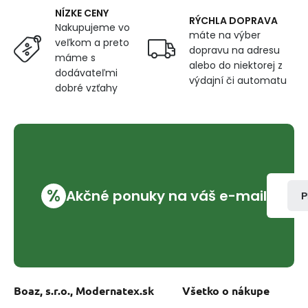
NÍZKE CENY
RÝCHLA DOPRAVA
Nakupujeme vo
máte na výber
veľkom a preto
dopravu na adresu
máme s
alebo do niektorej z
dodávateľmi
výdajní či automatu
dobré vzťahy
%
Akčné ponuky na váš e-mail
P
Boaz, s.r.o., Modernatex.sk
Všetko o nákupe