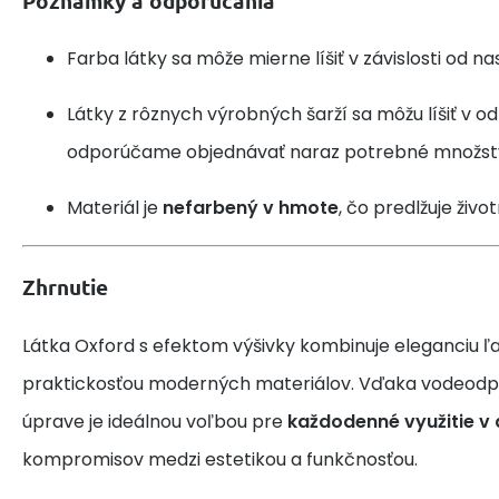
Poznámky a odporúčania
Farba látky sa môže mierne líšiť v závislosti od na
Látky z rôznych výrobných šarží sa môžu líšiť v od
odporúčame objednávať naraz potrebné množst
Materiál je
nefarbený v hmote
, čo predlžuje živo
Zhrnutie
Látka Oxford s efektom výšivky kombinuje eleganciu ľ
praktickosťou moderných materiálov. Vďaka vodeodpud
úprave je ideálnou voľbou pre
každodenné využitie v
kompromisov medzi estetikou a funkčnosťou.