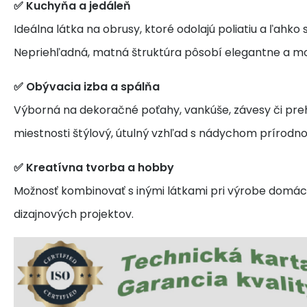
✅ Kuchyňa a jedáleň
Ideálna látka na obrusy, ktoré odolajú poliatiu a ľahko s
Nepriehľadná, matná štruktúra pôsobí elegantne a m
✅ Obývacia izba a spálňa
Výborná na dekoračné poťahy, vankúše, závesy či pre
miestnosti štýlový, útulný vzhľad s nádychom prírodnos
✅ Kreatívna tvorba a hobby
Možnosť kombinovať s inými látkami pri výrobe domáci
dizajnových projektov.