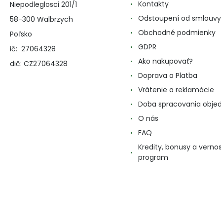
Kontakty
Niepodleglosci 201/1
Odstoupení od smlouvy
58-300 Walbrzych
Obchodné podmienky
Poľsko
GDPR
ič: 27064328
Ako nakupovať?
dič: CZ27064328
Doprava a Platba
Vrátenie a reklamácie
Doba spracovania obje
O nás
FAQ
Kredity, bonusy a verno
program