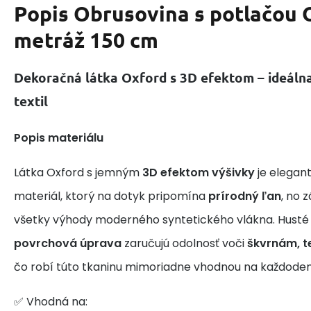
Popis
Obrusovina s potlačou 
metráž 150 cm
Dekoračná látka Oxford s 3D efektom – ideálna
textil
Popis materiálu
Látka Oxford s jemným
3D efektom výšivky
je elegan
materiál, ktorý na dotyk pripomína
prírodný ľan
, no 
všetky výhody moderného syntetického vlákna. Husté
povrchová úprava
zaručujú odolnosť voči
škvrnám, t
čo robí túto tkaninu mimoriadne vhodnou na každodenné
✅ Vhodná na: