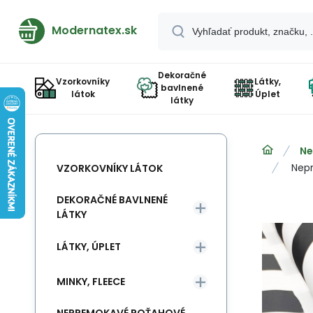
Modernatex.sk
Dekoračné
Vzorkovníky
Látky,
bavlnené
látok
Úplet
látky
Ne
Nepr
VZORKOVNÍKY LÁTOK
DEKORAČNÉ BAVLNENÉ
LÁTKY
LÁTKY, ÚPLET
MINKY, FLEECE