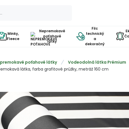
Filc
Nepremokavé
E
Minky,
technický
poťahové
Ča
Fleece
a
látky
dekoračný
premokavé poťahové látky
Vodeodolná látka Prémium
emokavá látka, farba grafitové prúžky, metráž 160 cm