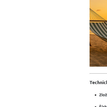
Technic
Zlož
Šírk