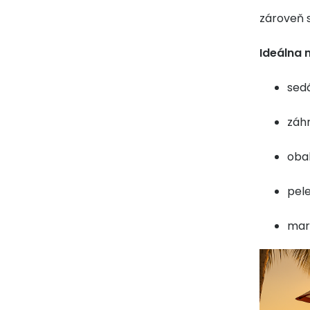
zároveň 
Ideálna n
sed
záh
obal
pel
mark