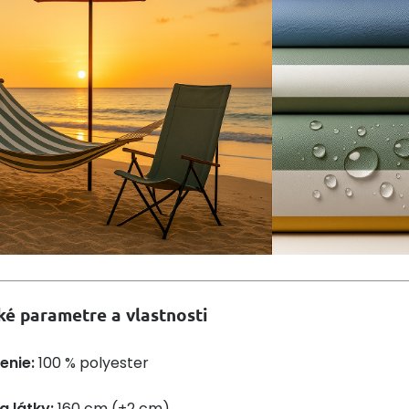
ké parametre a vlastnosti
enie:
100 % polyester
a látky:
160 cm (±2 cm)