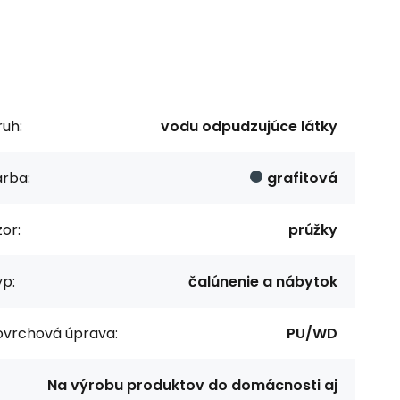
uh:
vodu odpudzujúce látky
arba:
grafitová
or:
prúžky
p:
čalúnenie a nábytok
ovrchová úprava:
PU/WD
Na výrobu produktov do domácnosti aj