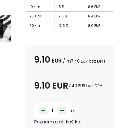
10
m
5
%
8.6
EUR
26
m
7.5
%
8.4
EUR
50
m
12.5
%
8.0
EUR
9.10
EUR
/
m
7.40
EUR
bez DPH
9.10
EUR
7.40
EUR
bez DPH
m
Poznámka do košíka: