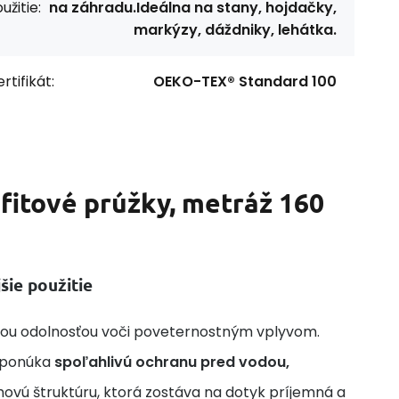
užitie:
na záhradu.Ideálna na stany, hojdačky,
markýzy, dáždniky, lehátka.
rtifikát:
OEKO-TEX® Standard 100
fitové prúžky, metráž 160
ie použitie
okou odolnosťou voči poveternostným vplyvom.
e ponúka
spoľahlivú ochranu pred vodou,
ovú štruktúru, ktorá zostáva na dotyk príjemná a