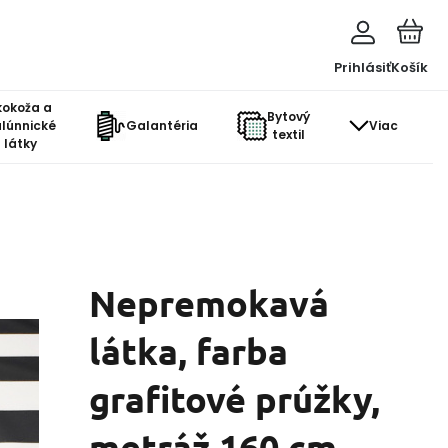
Prihlásiť
Košík
kokoža a
Bytový
lúnnické
Galantéria
Viac
textil
látky
Nepremokavá
látka, farba
grafitové prúžky,
metráž 160 cm