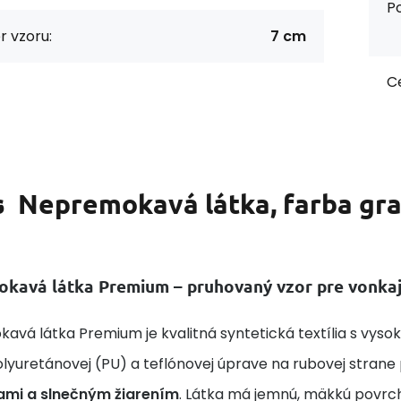
Po
 vzoru:
7 cm
Ce
s
Nepremokavá látka, farba gra
kavá látka Premium – pruhovaný vzor pre vonkajš
avá látka Premium je kvalitná syntetická textília s vys
lyuretánovej (PU) a teflónovej úprave na rubovej stran
ami a slnečným žiarením
. Látka má jemnú, mäkkú povrch