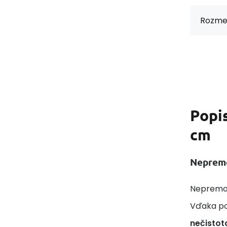
Rozmer
Popi
cm
Nepremo
Nepremok
Vďaka po
nečistot