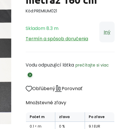
Kód:
PREMIUM021
Skladom
8.3
m
Iný
Termín a spôsob doručenia
Vodu odpuzující látka
prečítajte si viac
Obľúbený
Porovnať
Množstevné zľavy
Počet
m
zľava
Po zľave
0.1
m
0
%
9.1
EUR