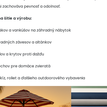
si zachováva pevnosť a odolnosť.
a šitie a výrobu:
ákov a vankúšov na záhradný nábytok
radných závesov a altánkov
ov a krytov proti dažďu
echov pre domáce zvieratá
íz, roliet a ďalšieho outdoorového vybavenia