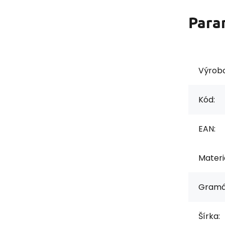
Para
Výrob
Kód:
EAN:
Materiá
Gramá
Šírka: