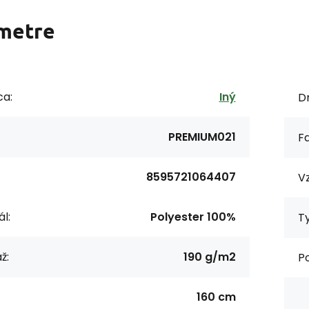
metre
ca:
Iný
Dr
PREMIUM021
F
8595721064407
Vz
l:
Polyester 100%
Ty
ž:
190 g/m2
P
160 cm