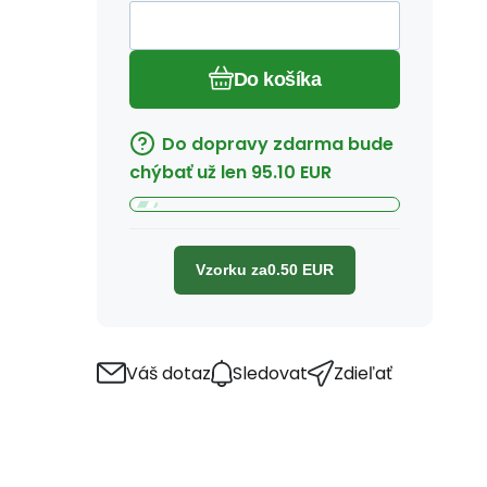
Do košíka
Do dopravy zdarma bude
chýbať už len
95.10
EUR
Vzorku za
0.50
EUR
Váš dotaz
Sledovat
Zdieľať