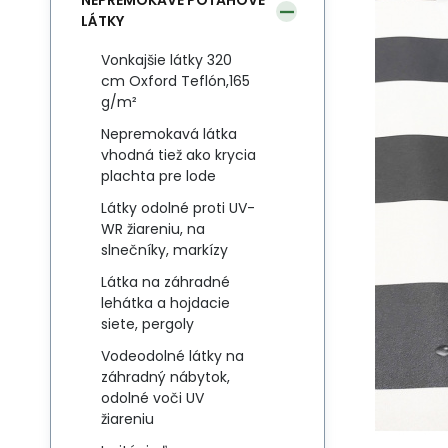
NEPREMOKAVÉ POŤAHOVÉ
LÁTKY
Vonkajšie látky 320
cm Oxford Teflón,165
g/m²
Nepremokavá látka
vhodná tiež ako krycia
plachta pre lode
Látky odolné proti UV-
WR žiareniu, na
slnečníky, markízy
Látka na záhradné
lehátka a hojdacie
siete, pergoly
Vodeodolné látky na
záhradný nábytok,
odolné voči UV
žiareniu