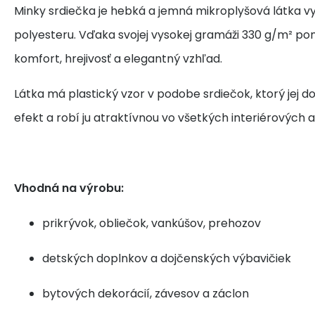
Minky srdiečka je hebká a jemná mikroplyšová látka v
polyesteru. Vďaka svojej vysokej gramáži 330 g/m² p
komfort, hrejivosť a elegantný vzhľad.
Látka má plastický vzor v podobe srdiečok, ktorý jej 
efekt a robí ju atraktívnou vo všetkých interiérových a
Vhodná na výrobu:
prikrývok, obliečok, vankúšov, prehozov
detských doplnkov a dojčenských výbavičiek
bytových dekorácií, závesov a záclon