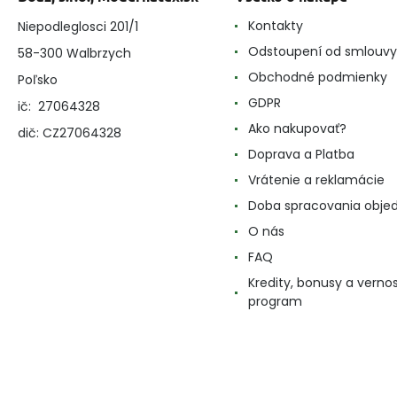
Kontakty
Niepodleglosci 201/1
Odstoupení od smlouvy
58-300 Walbrzych
Obchodné podmienky
Poľsko
GDPR
ič: 27064328
Ako nakupovať?
dič: CZ27064328
Doprava a Platba
Vrátenie a reklamácie
Doba spracovania obje
O nás
FAQ
Kredity, bonusy a verno
program