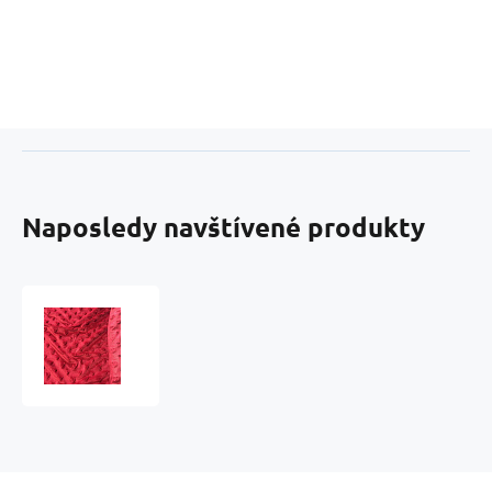
Naposledy navštívené produkty
Minky
srdiečka
farba
červená
29