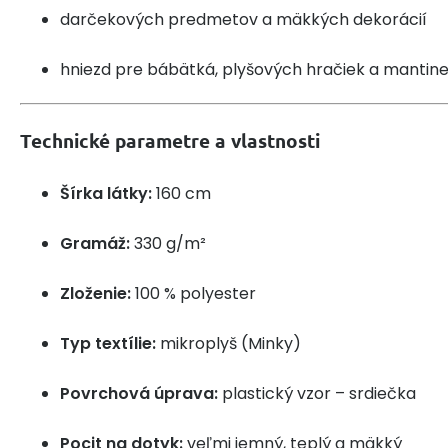
darčekových predmetov a mäkkých dekorácií
hniezd pre bábätká, plyšových hračiek a mantine
Technické parametre a vlastnosti
Šírka látky:
160 cm
Gramáž:
330 g/m²
Zloženie:
100 % polyester
Typ textílie:
mikroplyš (Minky)
Povrchová úprava:
plastický vzor – srdiečka
Pocit na dotyk:
veľmi jemný, teplý a mäkký