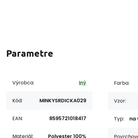
Parametre
Výrobca:
Iný
Farba:
Kód:
MINKYSRDICKA029
Vzor:
EAN:
8595721018417
Typ:
na 
Materiál:
Polyester 100%
Povrchov