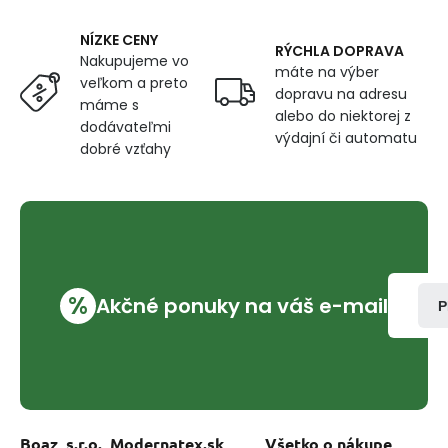
NÍZKE CENY
RÝCHLA DOPRAVA
Nakupujeme vo
máte na výber
veľkom a preto
dopravu na adresu
máme s
alebo do niektorej z
dodávateľmi
výdajní či automatu
dobré vzťahy
%
Akčné ponuky na váš e-mail
P
Boaz, s.r.o., Modernatex.sk
Všetko o nákupe