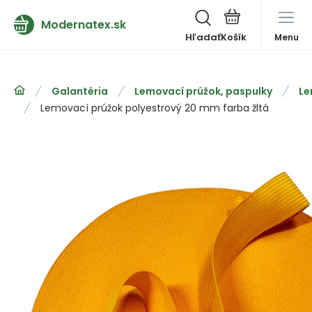
Modernatex.sk
Hľadať
Menu
Galantéria
Lemovací prúžok, paspulky
Le
Lemovací prúžok polyestrový 20 mm farba žltá