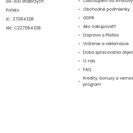
Odstoupení od smlouvy
58-300 Walbrzych
Obchodné podmienky
Poľsko
GDPR
ič: 27064328
Ako nakupovať?
dič: CZ27064328
Doprava a Platba
Vrátenie a reklamácie
Doba spracovania obje
O nás
FAQ
Kredity, bonusy a verno
program