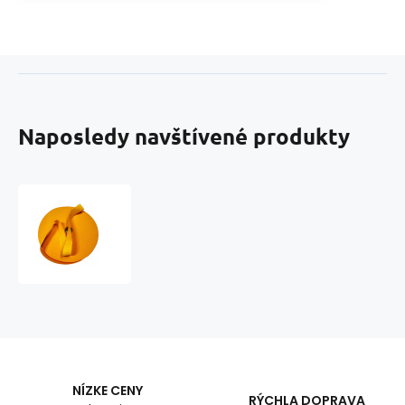
Naposledy navštívené produkty
Lemovací
prúžok
polyestrový
20
mm
farba
žltá
NÍZKE CENY
RÝCHLA DOPRAVA