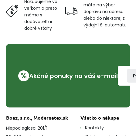
Nakupujeme vo
máte na výber
veľkom a preto
dopravu na adresu
máme s
alebo do niektorej z
dodávateľmi
výdajní či automatu
dobré vzťahy
%
Akčné ponuky na váš e-mail
P
Boaz, s.r.o., Modernatex.sk
Všetko o nákupe
Kontakty
Niepodleglosci 201/1