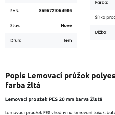
Farba:
EAN:
8595721054996
Šírka prod
Stav:
Nové
Dĺžka:
Druh:
lem
Popis
Lemovací prúžok polye
farba žltá
Lemovací proužek PES 20 mm barva Žlutá
Lemovací proužek PES vhodný na lemovaní tašek, bato