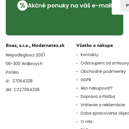
%
Akčné ponuky na váš e-mail
P
Boaz, s.r.o., Modernatex.sk
Všetko o nákupe
Kontakty
Niepodleglosci 201/1
Odstoupení od smlouvy
58-300 Walbrzych
Obchodné podmienky
Poľsko
GDPR
ič: 27064328
Ako nakupovať?
dič: CZ27064328
Doprava a Platba
Vrátenie a reklamácie
Doba spracovania obje
O nás