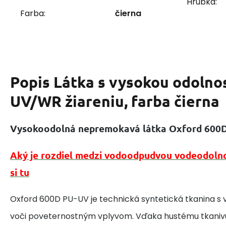
Hrúbka:
Farba:
čierna
Popis
Látka s vysokou odolno
UV/WR žiareniu, farba čierna
Vysokoodolná nepremokavá látka Oxford 600
Aký je rozdiel medzi vodoodpudvou vodeodolnou
si tu
Oxford 600D PU-UV je technická syntetická tkanina s
voči poveternostným vplyvom. Vďaka hustému tkaniv