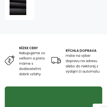
Látka
s
vysokou
odolnosťou
proti
UV/WR
žiareniu,
farba
čierna
NÍZKE CENY
RÝCHLA DOPRAVA
Nakupujeme vo
máte na výber
veľkom a preto
dopravu na adresu
máme s
alebo do niektorej z
dodávateľmi
výdajní či automatu
dobré vzťahy