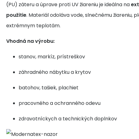
(PU) záteru a úprave proti UV žiareniu je ideálna na
ext
použitie
. Materiál odoláva vode, slnečnému žiareniu, p
extrémnym teplotám.
Vhodná na výrobu:
stanov, markíz, prístreškov
záhradného nábytku a krytov
batohov, tašiek, plachiet
pracovného a ochranného odevu
zdravotníckych a technických doplnkov