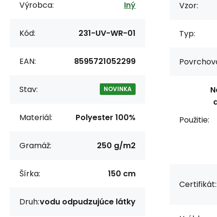
Výrobca:
Iný
Vzor:
Kód:
231-UV-WR-01
Typ:
EAN:
8595721052299
Povrchov
Stav:
N
NOVINKA
Materiál:
Polyester 100%
Použitie:
Gramáž:
250 g/m2
Šírka:
150 cm
Certifikát:
Druh:
vodu odpudzujúce látky