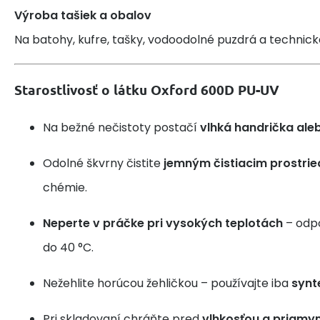
Výroba tašiek a obalov
Na batohy, kufre, tašky, vodoodolné puzdrá a technick
Starostlivosť o látku Oxford 600D PU-UV
Na bežné nečistoty postačí
vlhká handrička ale
Odolné škvrny čistite
jemným čistiacim prostri
chémie.
Neperte v práčke pri vysokých teplotách
– odp
do 40 °C.
Nežehlite horúcou žehličkou – používajte iba
synt
Pri skladovaní chráňte pred
vlhkosťou a priamy