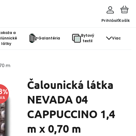
Prihlásiť
Košík
kokoža a
Bytový
lúnnické
Galantéria
Viac
textil
látky
,70 m
Čalounická látka
8
%
NEVADA 04
AVA
CAPPUCCINO 1,4
m x 0,70 m