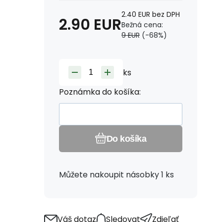
2.40
EUR
bez DPH
2.90
EUR
Bežná cena:
9
EUR
(-
68
%)
ks
Poznámka do košíka:
Do košíka
Můžete nakoupit násobky 1 ks
Váš dotaz
Sledovat
Zdieľať