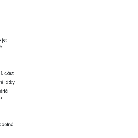
 je:
e
1. část
é látky
tériá
a
odolná