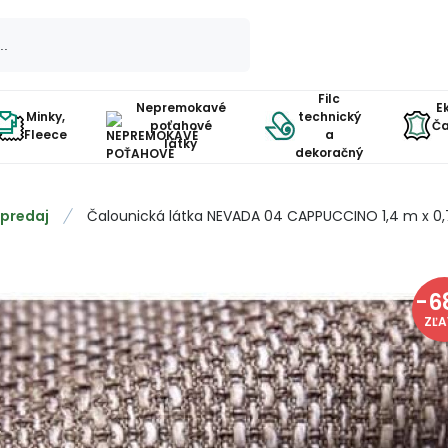
Filc
Nepremokavé
E
Minky,
technický
poťahové
Ča
Fleece
a
látky
dekoračný
predaj
Čalounická látka NEVADA 04 CAPPUCCINO 1,4 m x 0
-
6
ZĽ