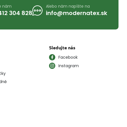
te nám
Alebo nám napíšte na
412 304 828
info@modernatex.sk
Sledujte nás
Facebook
Instagram
čky
ýdně