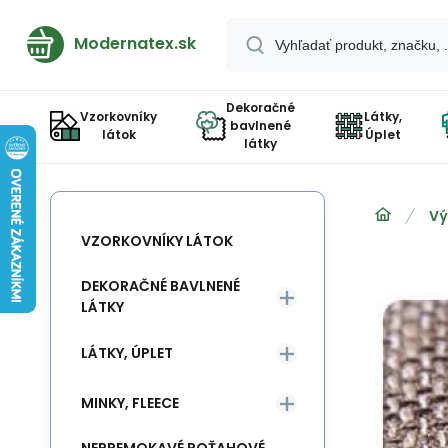
Modernatex.sk
Dekoračné
Vzorkovníky
Látky,
bavlnené
látok
Úplet
látky
Vý
VZORKOVNÍKY LÁTOK
DEKORAČNÉ BAVLNENÉ
LÁTKY
LÁTKY, ÚPLET
MINKY, FLEECE