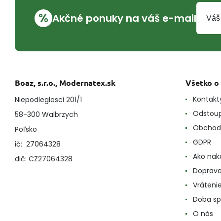
%
Akčné ponuky na váš e-mail
Boaz, s.r.o., Modernatex.sk
Všetko o
Kontakt
Niepodleglosci 201/1
Odstoup
58-300 Walbrzych
Obchod
Poľsko
GDPR
ič: 27064328
Ako nak
dič: CZ27064328
Doprava
Vráteni
Doba sp
O nás