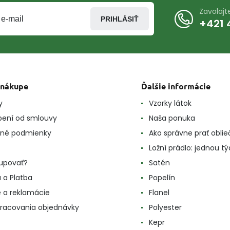
Zavolaj
PRIHLÁSIŤ
+421 
 nákupe
Ďalšie informácie
y
Vzorky látok
ení od smlouvy
Naša ponuka
né podmienky
Ako správne prať oblie
Ložní prádlo: jednou t
upovať?
Satén
 a Platba
Popelín
e a reklamácie
Flanel
racovania objednávky
Polyester
Kepr