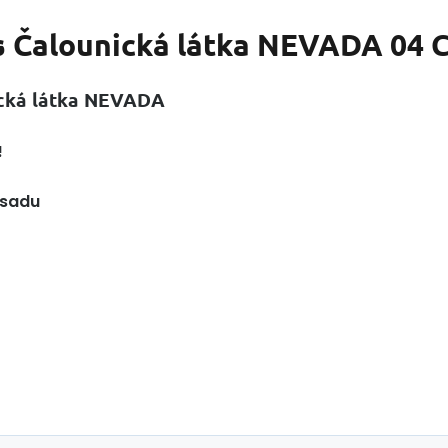
s
Čalounická látka NEVADA 04 
ická látka NEVADA
!
 sadu