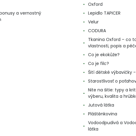
Oxford
, bonusy a vernostný
Lepidlo TAPICER
m
Velur
CODURA
Tkanina Oxford – co to
vlastnosti, popis a péč
Co je ekokůže?
Co je filc?
Šití dětské výbavičky - 
Starostlivosť o poťahov
Nite na šitie: typy a kri
výberu, kvalita a hrúbk
Jutová látka
Pláštěnkovina
Vodoodpudivá a Vodo
látka