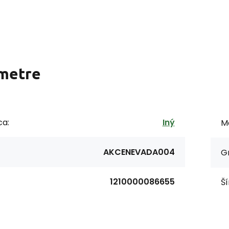
metre
ca:
Iný
Ma
AKCENEVADA004
G
1210000086655
Ší