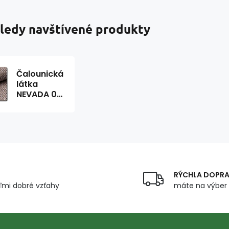
ledy navštívené produkty
Čalounická
látka
NEVADA 04
CAPPUCCINO
1,4 m x
0,70 m
RÝCHLA DOPR
mi dobré vzťahy
máte na výber 