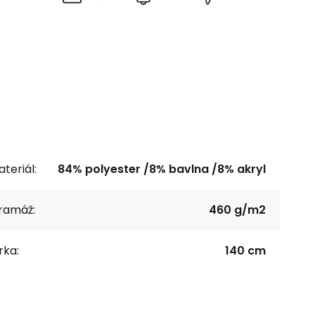
teriál:
84% polyester /8% bavlna /8% akryl
ramáž:
460 g/m2
rka:
140 cm