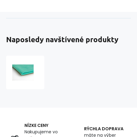
Naposledy navštívené produkty
Látka
Microfleece
barva
mentolová
1,55
m
x
0,33
m
NÍZKE CENY
RÝCHLA DOPRAVA
Nakupujeme vo
máte na výber