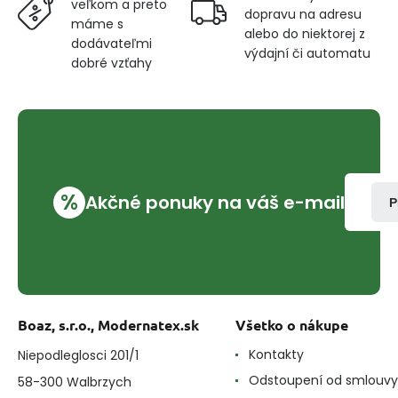
veľkom a preto
dopravu na adresu
máme s
alebo do niektorej z
dodávateľmi
výdajní či automatu
dobré vzťahy
%
Akčné ponuky na váš e-mail
P
Boaz, s.r.o., Modernatex.sk
Všetko o nákupe
Kontakty
Niepodleglosci 201/1
Odstoupení od smlouvy
58-300 Walbrzych