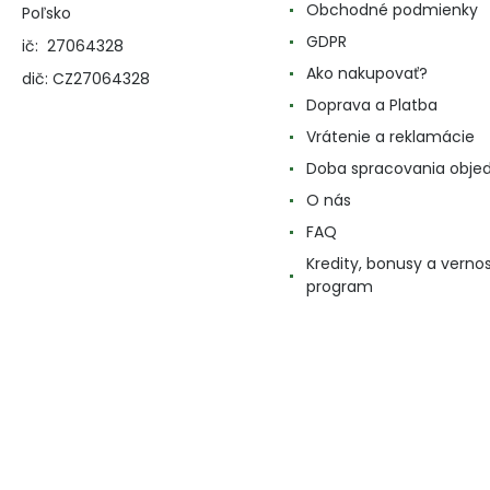
Obchodné podmienky
Poľsko
GDPR
ič: 27064328
Ako nakupovať?
dič: CZ27064328
Doprava a Platba
Vrátenie a reklamácie
Doba spracovania obje
O nás
FAQ
Kredity, bonusy a verno
program