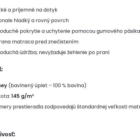
ké a príjemné na dotyk
onale hladký a rovný povrch
noduché pokrytie a uchytenie pomocou gumového pásik
rana matraca pred znečistením
oduchá údržba, nevyžaduje žehlenie po praní
:
sey
(bavlnený úplet – 100 % bavlna)
tota:
145 g/m²
mery prestieradla zodpovedajú štandardnej veľkosti mat
ivosť: