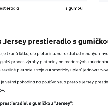
estieradla:
s gumou
s
Jersey prestieradlo s gumičko
e je tkaná látka, ale pletenina, na rozdiel od mnohých in
gický proces výroby pleteniny na moderných zariadenia
 textilné pletacie stroje automaticky upletú jednovrstvov
 je veľmi pohodlná na používanie, a preto si jersey pres
ov.
prestieradiel s gumičkou "Jersey":