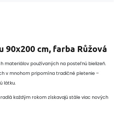
u 90x200 cm, farba Růžová
ých materiálov používaných na posteľnú bielizeň.
ch v mnohom pripomína tradičné pletenie –
ú látku.
tieradlá každým rokom získavajú stále viac nových