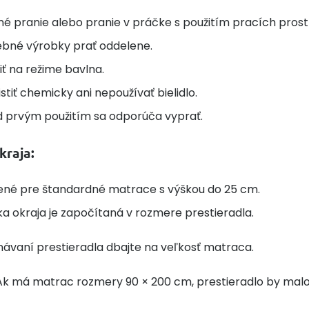
é pranie alebo pranie v práčke s použitím pracích prostr
ebné výrobky prať oddelene.
iť na režime bavlna.
stiť chemicky ani nepoužívať bielidlo.
d prvým použitím sa odporúča vyprať.
kraja:
ené pre štandardné matrace s výškou do 25 cm.
a okraja je započítaná v rozmere prestieradla.
návaní prestieradla dbajte na veľkosť matraca.
k má matrac rozmery 90 × 200 cm, prestieradlo by mal