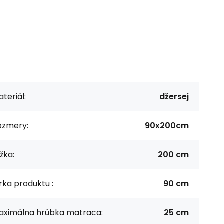
teriál:
džersej
ozmery:
90x200cm
žka:
200 cm
rka produktu :
90 cm
aximálna hrúbka matraca:
25 cm