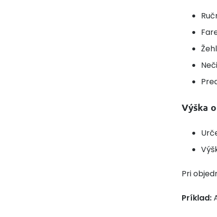
Ručn
Far
Žehl
Neči
Pre
Výška o
Urč
Výšk
Pri objed
Príklad:
A