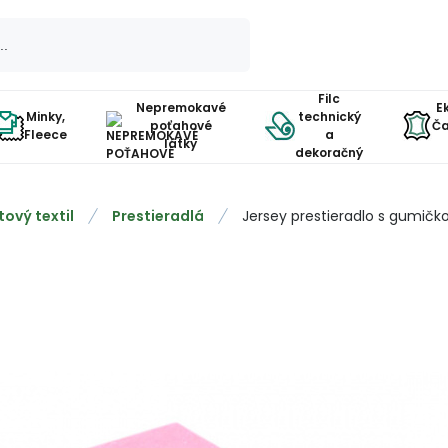
Filc
Nepremokavé
E
Minky,
technický
poťahové
Ča
Fleece
a
látky
dekoračný
tový textil
Prestieradlá
Jersey prestieradlo s gumič