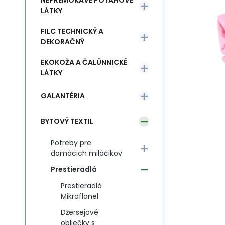
NEPREMOKAVÉ POŤAHOVÉ
LÁTKY
FILC TECHNICKÝ A
DEKORAČNÝ
EKOKOŽA A ČALÚNNICKÉ
LÁTKY
GALANTÉRIA
BYTOVÝ TEXTIL
Potreby pre
domácich miláčikov
Prestieradlá
Prestieradlá
Mikroflanel
Džersejové
obliečky s