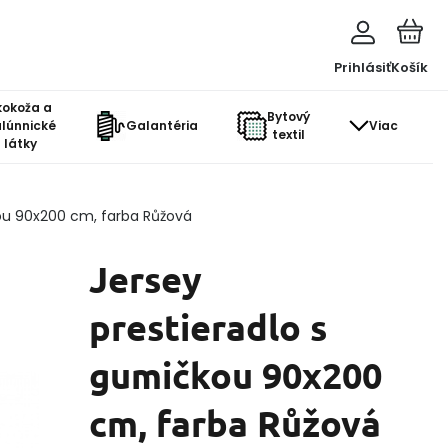
Prihlásiť
Košík
kokoža a
Bytový
lúnnické
Galantéria
Viac
textil
látky
kou 90x200 cm, farba Růžová
Jersey
prestieradlo s
gumičkou 90x200
cm, farba Růžová