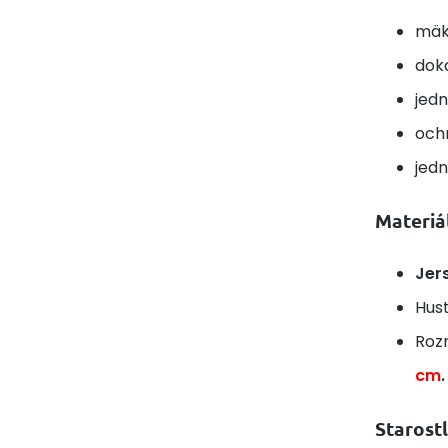
mäk
dok
jed
och
jedn
Materiál
Jer
Hus
Roz
cm
.
Starostl