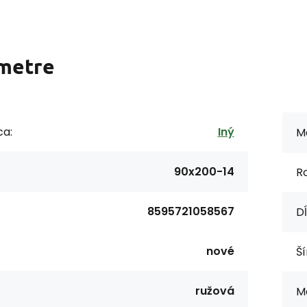
metre
ca:
Iný
Ma
90x200-14
R
8595721058567
Dĺ
nové
Ší
ružová
M